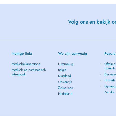
Volg ons en bekijk on
Nuttige links
We zijn aanwezig
Popula
Medische laboratoria
Luxemburg
Oftalmol
Luxemb
Medisch en paramedisch
België
adresboek
Dermato
Duitsland
Huisart
Oostenrijk
Gynaeco
Zwitserland
Zie alle
Nederland