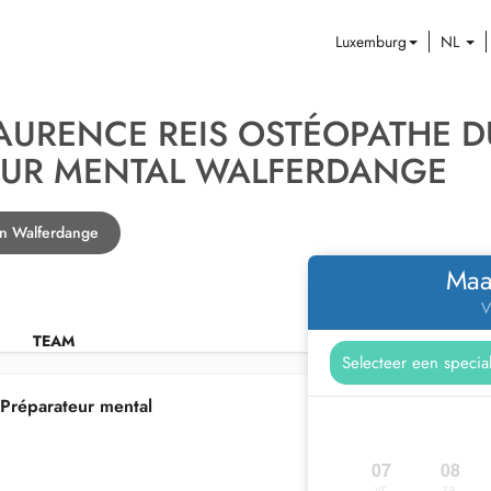
Luxemburg
NL
AURENCE REIS OSTÉOPATHE D
EUR MENTAL WALFERDANGE
in Walferdange
Maa
V
TEAM
Préparateur mental
07
08
vr.
za.