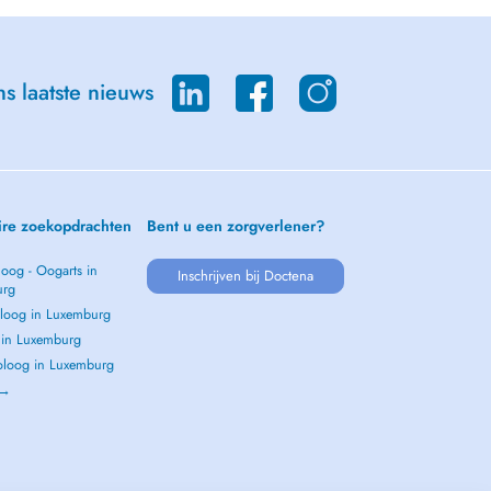
s laatste nieuws
ire zoekopdrachten
Bent u een zorgverlener?
oog - Oogarts in
Inschrijven bij Doctena
urg
loog in Luxemburg
s in Luxemburg
loog in Luxemburg
 →