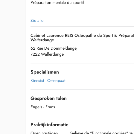
Préparation mentale du sportif
Zie alle
Laurence REIS: +352 661 31 21 61
Cabinet Laurence REIS Ostéopathe du Sport & Préparat
Lilian BEYNE: + 352 661 31 21 67
Walferdange
62 Rue De Dommeldange,
7222 Walferdange
Specialismen
Kinesist
-
Osteopaat
Gesproken talen
Engels
- Frans
Praktijkinformatie
Openingstijden
Gelieve de "functionele cookies" te 