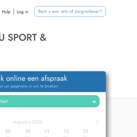
Bent u een arts of zorgverlener?
Hulp
Log in
U SPORT &
k online een afspraak
ul uw gegevens in om te boeken
>
augustus 2026
09
10
11
12
13
zo.
ma.
di.
wo.
do.