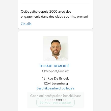
Ostéopathe depuis 2000 avec des
engagements dans des clubs sportifs, prenant
en charge les enfants, adultes, spécialisé en
Zie alle
périnatalité (nourrissons, accompagnement des
femmes enceintes, et post partum...) ainsi qu'en
Pédiatrie (déformations crâniennes, coliques,
torticolis, scoliose... )....
THIBAUT DEMOITIÉ
Osteopaat
,
Kinesist
18, Rue De Bridel,
1264 Luxemburg
Beschikbaarheid collega's
Geen onlineafspraken beschikbaar
Bel voor een afspraak