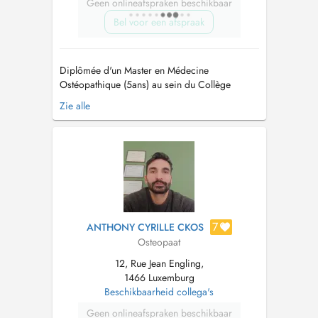
Geen onlineafspraken beschikbaar
Bel voor een afspraak
Diplômée d'un Master en Médecine
Ostéopathique (5ans) au sein du Collège
Ostéopathique Européen (Holistéa) en France,
Zie alle
et spécialisée en périnatalité et pédiatrie,
j'accompagne les femmes à chaque étape de
leur maternité (grossesse et post-partum), ainsi
que les nourrissons, les enfants et les adulte...
7
ANTHONY CYRILLE CKOS
Osteopaat
12, Rue Jean Engling,
1466 Luxemburg
Beschikbaarheid collega's
Geen onlineafspraken beschikbaar