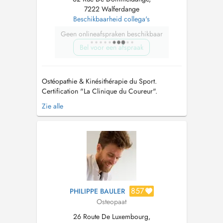
7222 Walferdange
Beschikbaarheid collega's
Geen onlineafspraken beschikbaar
Bel voor een afspraak
Ostéopathie & Kinésithérapie du Sport.
Certification "La Clinique du Coureur".
Préparation mentale. Formations prévention
Zie alle
santé dans le sport et en entreprise.
NOUVEAU: consultations de kinésithérapie
avec mon assistant Lilian BEYNE
Kinésithérapeute du Sport. Veuillez prendre
rendez-vous direc...
857
PHILIPPE BAULER
Osteopaat
26 Route De Luxembourg,