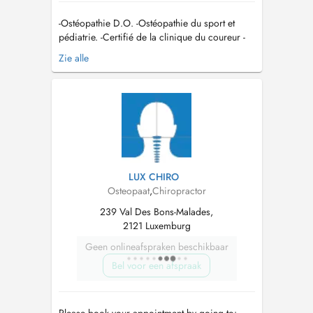
-Ostéopathie D.O. -Ostéopathie du sport et
pédiatrie. -Certifié de la clinique du coureur -
Thérapie Manuelle du sport ( crochetage,
Zie alle
ventouse,...) mail:
Thibautdemoitie@ckos.lu
Tel:
691 592 479...
LUX CHIRO
Osteopaat
,
Chiropractor
239 Val Des Bons-Malades,
2121 Luxemburg
Geen onlineafspraken beschikbaar
Bel voor een afspraak