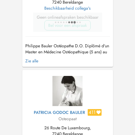
7240 Bereldange
Beschikbaarheid collega's
Geen onlineafspraken beschikbaar
Bel voor een afspraak
Philippe Bauler Ostéopathe D.O. Diplômé d'un
Master en Médecine Ostéopathique (5 ans) au
Collège Ostéopathique Européen (Holistéa) à
Zie alle
Paris et Munich, je vous accompagne avec une
approche tissulaire et globale, respectueuse de
la physiologie du corps. Je traite : Urgences
ostéopathiques (dou...
411
PATRICIA GODOC BAULER
Osteopaat
26 Route De Luxembourg,
7240 Bereldange