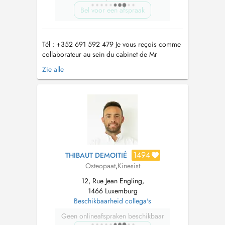
Bel voor een afspraak
Tél : +352 691 592 479 Je vous reçois comme
collaborateur au sein du cabinet de Mr
DEMOITIE Thibault au 12 Rue Jean Engling
Zie alle
1466 Dommeldange uniquement : - les mardi et
vendredi après midi - les samedis après midi
Ostéopathe diplômé d'une formation française
reconnue en 5ans, j'exerce depuis p...
1494
THIBAUT DEMOITIÉ
Osteopaat
,
Kinesist
12, Rue Jean Engling,
1466 Luxemburg
Beschikbaarheid collega's
Geen onlineafspraken beschikbaar