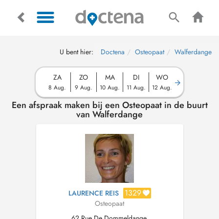
U bent hier:
Doctena
Osteopaat
Walferdange
ZA
ZO
MA
DI
WO
8 Aug.
9 Aug.
10 Aug.
11 Aug.
12 Aug.
Een afspraak maken bij een Osteopaat in de buurt
van Walferdange
1329
LAURENCE REIS
Osteopaat
62 Rue De Dommeldange,