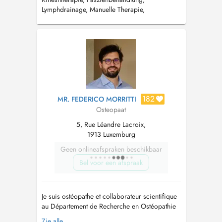
Lymphdrainage, Manuelle Therapie,
Kiefergelenksbehandlung, Schwindeltherapie,
Osteopathie, Termine unter 26 48 04 54 oder
www.kinesitherapie-klaeren.lu
182
MR. FEDERICO MORRITTI
Osteopaat
5, Rue Léandre Lacroix,
1913 Luxemburg
Geen onlineafspraken beschikbaar
Bel voor een afspraak
Je suis ostéopathe et collaborateur scientifique
au Département de Recherche en Ostéopathie
de l'Université Libre de Bruxelles, où j'ai
Zie alle