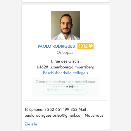
de la valeur du soin concerné. RESERVATIONS
: Pour réserver un soin Méthode RENATA
FRANCA (drainage lymphatique ou remodela...
1312
PAOLO RODRIGUES
Osteopaat
1, rue des Glacis,
L-1628 Luxembourg-Limpertsberg
Beschikbaarheid collega's
Geen onlineafspraken beschikbaar
Bel voor een afspraak
Téléphone: +352 661 199 353 Mail :
paolorodrigues.osteo@gmail.com
Nous vous
informons que toute annulation moins de 12
Zie alle
heures à l'avance fera l'objet d'une facturation