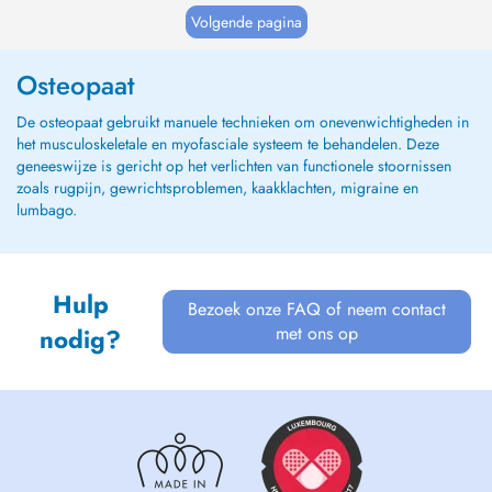
Luxembourg depuis début 2022 au sein du
Volgende pagina
centre mère enfant de kinésithérapie THE
STUDIO à L...
Osteopaat
De osteopaat gebruikt manuele technieken om onevenwichtigheden in
het musculoskeletale en myofasciale systeem te behandelen. Deze
geneeswijze is gericht op het verlichten van functionele stoornissen
zoals rugpijn, gewrichtsproblemen, kaakklachten, migraine en
lumbago.
Hulp
Bezoek onze FAQ of neem contact
met ons op
nodig?