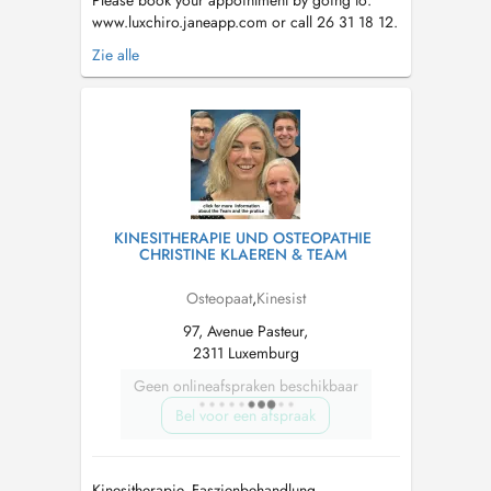
Please book your appointment by going to:
www.luxchiro.janeapp.com or call 26 31 18 12.
Services include: chiropractic, osteopathy,
Zie alle
massage (deep tissue, pregnancy, lymphatic
drainage), Bowen therapy, reflexology, cranio
sacro technique and Rolfing. There is street
parking just outside the bu...
KINESITHERAPIE UND OSTEOPATHIE
CHRISTINE KLAEREN & TEAM
Osteopaat
,
Kinesist
97, Avenue Pasteur,
2311 Luxemburg
Geen onlineafspraken beschikbaar
Bel voor een afspraak
Kinesitherapie, Faszienbehandlung,