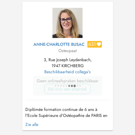
de la valeur du soin concerné. Cordialement,
L'ostéopathie est une approche thérapeutique
manuelle douce qui se fonde su...
631
ANNE-CHARLOTTE BUSAC
Osteopaat
3, Rue Joseph Leydenbach,
1947 KIRCHBERG
Beschikbaarheid collega's
Geen onlineafspraken beschikbaar
Bel voor een afspraak
Diplômée formation continue de 6 ans à
l'Ecole Supérieure d'Ostéopathie de PARIS en
2011, après plus de 10 ans dans un cabinet
Zie alle
pluridisciplinaire à Thionville en France,
j'exerce ma profession d'ostéopathe au