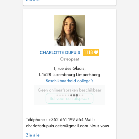
également obtenu mon diplôme. Cette double
activité me permet de proposer une prise en
charge fondée sur des connaissances
actualisées, rigoureuses et directement a...
1118
CHARLOTTE DUPUIS
Osteopaat
1, rue des Glacis,
L-1628 Luxembourg-Limpertsberg
Beschikbaarheid collega's
Geen onlineafspraken beschikbaar
Bel voor een afspraak
Téléphone : +352 661 199 564 Mail :
charlottedupuis.osteo@gmail.com
Nous vous
informons que toute annulation moins de 12
Zie alle
heures à l'avance fera l'objet d'une facturation