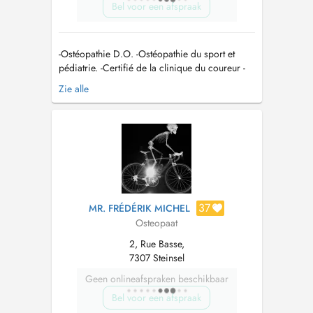
Bel voor een afspraak
-Ostéopathie D.O. -Ostéopathie du sport et
pédiatrie. -Certifié de la clinique du coureur -
Thérapie Manuelle du sport ( crochetage,
Zie alle
ventouse,...) mail:
Thibautdemoitie@ckos.lu
Tel:
691 592 479...
37
MR. FRÉDÉRIK MICHEL
Osteopaat
2, Rue Basse,
7307 Steinsel
Geen onlineafspraken beschikbaar
Bel voor een afspraak