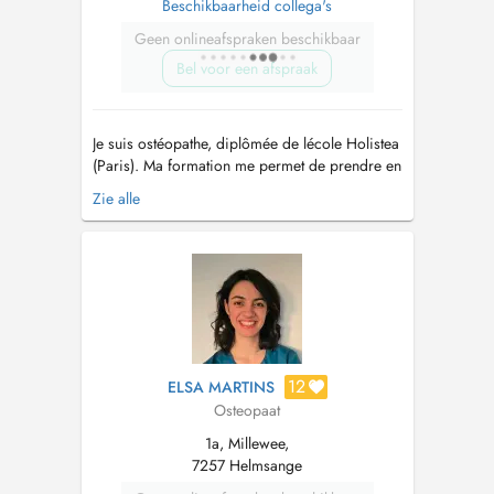
Beschikbaarheid collega's
Geen onlineafspraken beschikbaar
Bel voor een afspraak
Je suis ostéopathe, diplômée de lécole Holistea
(Paris). Ma formation me permet de prendre en
charge tous types de patients et une formation
Zie alle
en périnatalité me permet la prise en charge de
femmes enceintes, de nourrissons et denfants.
Je parle majoritairement français. Lostéopathie
est une approche...
12
ELSA MARTINS
Osteopaat
1a, Millewee,
7257 Helmsange