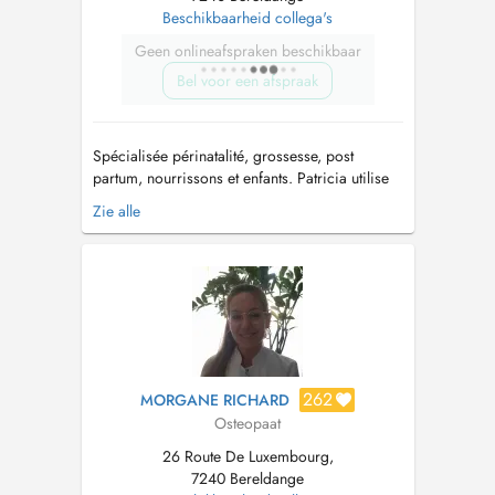
Beschikbaarheid collega's
Geen onlineafspraken beschikbaar
Bel voor een afspraak
Spécialisée périnatalité, grossesse, post
partum, nourrissons et enfants. Patricia utilise
des méthodes douces et adaptées à l'âge et à
Zie alle
la problématique de chaque patient. Votre
ostéopathe travaille en lien avec des
professionnels de la santé tel que kinés,
médecins généralistes, gynécologues, pédi...
262
MORGANE RICHARD
Osteopaat
26 Route De Luxembourg,
7240 Bereldange