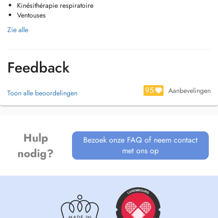
Kinésithérapie respiratoire
Je parle couramment le français et je peux réaliser mes séances en
Ventouses
anglais.
Zie alle
Feedback
95
Aanbevelingen
Toon alle beoordelingen
Hulp
Bezoek onze FAQ of neem contact
met ons op
nodig?