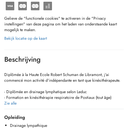
Gelieve de "functionele cookies" te activeren in de "Privacy
instellingen" van deze pagina om het laden van onderstaande kaart
mogelijk te maken.
Bekijk locatie op de kaart
Beschrijving
Diplômée à la Haute Ecole Robert Schuman de Libramont, j'ai
commencé mon activité d'indépendante en tant que kinésithérapeute.
- Diplômée en drainage lymphatique selon Leduc
- Formation en kinésithérapie respiratoire de Postiaux (tout âge)
- Formation en ventouses
Zie alle
- Spécialisation de l'ATM (articulation temporo-mandibulaire)
- Certifiée de ma première année de micro kinésithérapie (2e en
Opleiding
cours)
Drainage lympathique