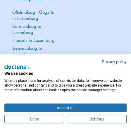
Oftalmoloog - Oogarts
in Luxemburg
Dermatoloog in
Luxemburg
Huisarts in Luxemburg
Gynaecoloog in
Luxemburg
Zie alle →
Privacy policy
We use cookies
We may place these for analysis of our visitor data, to improve our website,
show personalised content and to give you a great website experience. For
more information about the cookies open the cookie manager settings.
NEEM IN GEVAL VAN NOOD CONTACT OP MET : 112
Copyright © 2026 - DOCTENA S.A. 42, Rue de la Vallée, L-2661 Luxembourg
Accept all
Deny
Settings
Maak online een afspraak