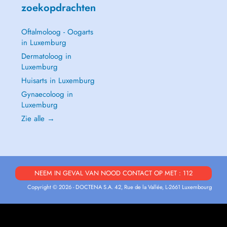
zoekopdrachten
Oftalmoloog - Oogarts
in Luxemburg
Dermatoloog in
Luxemburg
Huisarts in Luxemburg
Gynaecoloog in
Luxemburg
Zie alle →
NEEM IN GEVAL VAN NOOD CONTACT OP MET : 112
Copyright © 2026 - DOCTENA S.A. 42, Rue de la Vallée, L-2661 Luxembourg