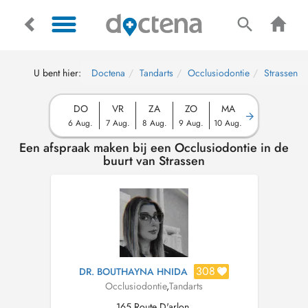
U bent hier:
Doctena
Tandarts
Occlusiodontie
Strassen
DO
VR
ZA
ZO
MA
6 Aug.
7 Aug.
8 Aug.
9 Aug.
10 Aug.
Een afspraak maken bij een Occlusiodontie in de
buurt van Strassen
308
DR. BOUTHAYNA HNIDA
Occlusiodontie
,
Tandarts
165 Route D'arlon,