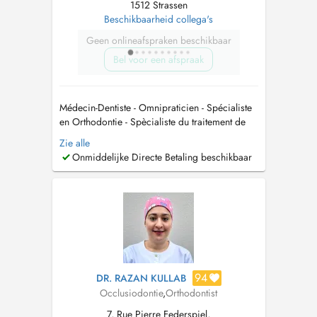
1512 Strassen
Beschikbaarheid collega's
Geen onlineafspraken beschikbaar
Bel voor een afspraak
Médecin-Dentiste - Omnipraticien - Spécialiste
en Orthodontie - Spècialiste du traitement de
l'apnée du sommeil et du Ronflement par
Zie alle
Ortèse d'avancée mandibulaire - Spècialiste du
Onmiddelijke Directe Betaling beschikbaar
traitement du Bruxisme et des Douleurs
musculo-articulaires de l'ATM ( articulation des
Mâchoires ). Nous (moi et...
94
DR. RAZAN KULLAB
Occlusiodontie
,
Orthodontist
7, Rue Pierre Federspiel,