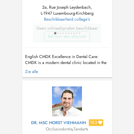
2a, Rue Joseph Leydenbach,
L-1947 Luxembourg-Kirchberg
Beschikbaarheid collega's
Geen onlineafspraken beschikbaar
Bel voor een afspraak
English CMDK Excellence in Dental Care:
CMDK is a modern dental clinic located in the
heart of Kirchberg, Luxembourg, combining
Zie alle
advanced dentistry with personalized patient
care. Our highly qualified team works with
precision, empathy, and state-of-the-art
technology. We provide a full ra...
183
DR. MSC HORST VIEHMANN
Occlusiodontie
,
Tandarts