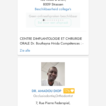
8009 Strassen
Beschikbaarheid collega's
Geen onlineafspraken beschikbaar
Bel voor een afspraak
CENTRE DIMPLANTOLOGIE ET CHIRURGIE
ORALE Dr. Bouthayna Hnida Compétences : -
Orthodontie par Aligneurs / Fixe / EF -
Zie alle
Chirurgie Orale - Trouble ATM et Bruxisme -
Ronflement et apnée de sommeil Expertises et
actes : chirurgie des dents de sagesse-
extractions dentaire - Chirurgie pré-im...
176
DR. AMADOU DIOP
Occlusiodontie
,
Orthodontist
7, Rue Pierre Federspiel,