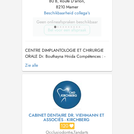
80 B, Route D'arlon,
8210 Mamer
Beschikbaarheid collega's
Geen onlineafspraken beschikbaar
Bel voor een afspraak
CENTRE DIMPLANTOLOGIE ET CHIRURGIE
ORALE Dr. Bouthayna Hnida Compétences : -
Orthodontie par Aligneurs / Fixe / EF -
Zie alle
Chirurgie Orale - Trouble ATM et Bruxisme -
Ronflement et apnée de sommeil Expertises et
actes : chirurgie des dents de sagesse-
extractions dentaire - Chirurgie pré-im...
CABINET DENTAIRE DR. VIEHMANN ET
ASSOCIÉS - KIRCHBERG
120
Occlusiodontie
,
Tandarts