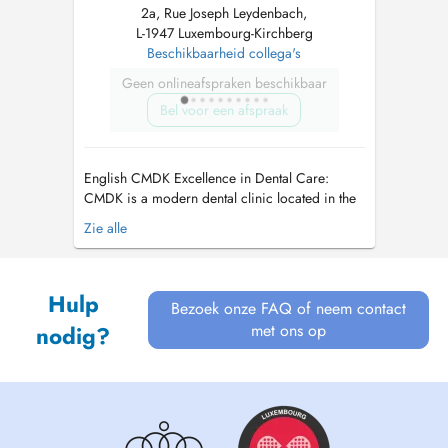
2a, Rue Joseph Leydenbach,
L-1947 Luxembourg-Kirchberg
Beschikbaarheid collega's
Geen onlineafspraken beschikbaar
Bel voor een afspraak
English CMDK Excellence in Dental Care:
CMDK is a modern dental clinic located in the
heart of Kirchberg, Luxembourg, combining
Zie alle
advanced dentistry with personalized patient
care. Our highly qualified team works with
precision, empathy, and state-of-the-art
Hulp
technology. We provide a full ran...
Bezoek onze FAQ of neem contact
met ons op
nodig?