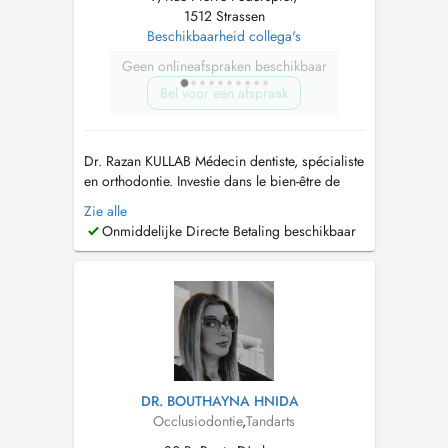
1512 Strassen
Beschikbaarheid collega's
Geen onlineafspraken beschikbaar
Bel voor een afspraak
Dr. Razan KULLAB Médecin dentiste, spécialiste
en orthodontie. Investie dans le bien-être de
mes patients, je propose des soins dentaires
Zie alle
spécialisés avec une expertise approfondie en
Onmiddelijke Directe Betaling beschikbaar
orthodontie. Mon approche repose sur une
écoute attentive et un suivi personnalisé,
garantissant des traitements ef...
DR. BOUTHAYNA HNIDA
Occlusiodontie
,
Tandarts