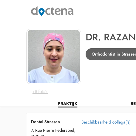
DR. RAZAN
Orthodontist in Strasse
+8 foto's
PRAKTIJK
BE
Dental Strassen
Beschikbaarheid collega('s)
7, Rue Pierre Federspiel,