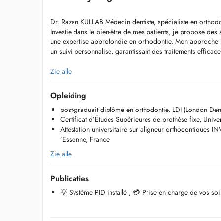
Dr. Razan KULLAB Médecin dentiste, spécialiste en orthodo
Investie dans le bien-être de mes patients, je propose des 
une expertise approfondie en orthodontie. Mon approche re
un suivi personnalisé, garantissant des traitements efficace
Spécialités et soins proposés :
Zie alle
-Orthodontie sur mesure : Aligneurs invisibles, appareils fi
appareils orthopédiques pour guider la croissance des m
Opleiding
-Correction des troubles fonctionnels : ATM, bruxisme
post-graduait diplôme en orthodontie, LDI (London Denta
-Traitement des pathologies du sommeil : ronflement, apné
Certificat d’Études Supérieures de prothèse fixe, Univer
-Prothèses et esthétique dentaire : blanchiment, facettes, 
Attestation universitaire sur aligneur orthodontiques IN
-Soins dentaires conservateurs et endodontie
’Essonne, France
-Chirurgie dentaire : extractions complexes, pathologies b
Zie alle
Une approche centrée sur le patient
Chaque traitement commence par une analyse approfondie 
Publicaties
de vos besoins. Jassure un suivi détaillé, incluant des exa
complétés si nécessaire par des photographies intra et ext
💡 Système PID installé , 💳 Prise en charge de vos soi
Disponibilité et engagement
Je suis disponible 7 jours sur 7, y compris pour les urgenc