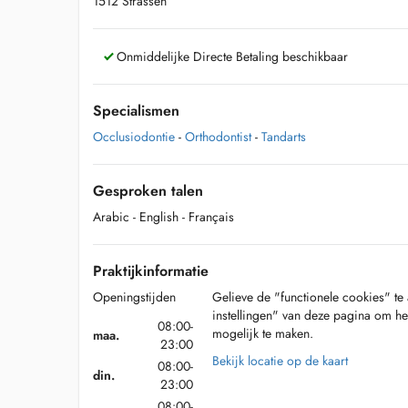
1512 Strassen
Onmiddelijke Directe Betaling beschikbaar
Specialismen
Occlusiodontie
-
Orthodontist
-
Tandarts
Gesproken talen
Arabic
- English
- Français
Praktijkinformatie
Openingstijden
Gelieve de "functionele cookies" te 
instellingen" van deze pagina om he
08:00-
mogelijk te maken.
maa.
23:00
Bekijk locatie op de kaart
08:00-
din.
23:00
08:00-