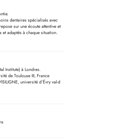
ntie.
soins dentaires spécialisés avec
pose sur une écoute attentive et
s et adaptés à chaque situation.
xes pour enfants et adultes,
âchoires
l Institute) à Londres.
e
sité de Toulouse III, France
couronnes
VISILIGNE, université d’Évry val-d
uccales
de votre état bucco-dentaire et
mens radiologiques et cliniques,
ra-orales.
ns
es dentaires. Votre sourire et votre