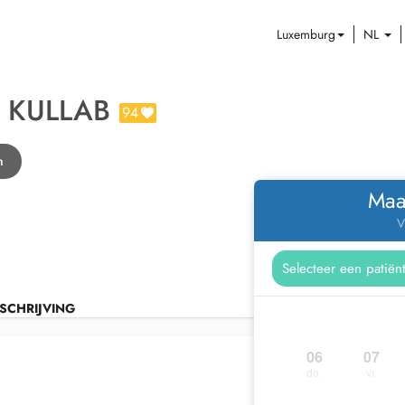
Luxemburg
NL
 KULLAB
94
n
Maa
V
SCHRIJVING
06
07
do.
vr.