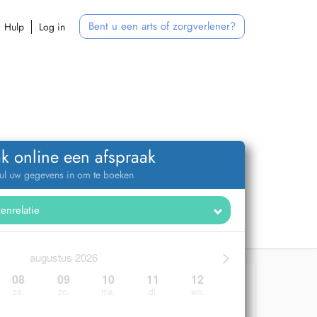
Bent u een arts of zorgverlener?
Hulp
Log in
k online een afspraak
ul uw gegevens in om te boeken
>
augustus 2026
08
09
10
11
12
za.
zo.
ma.
di.
wo.