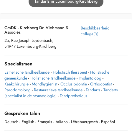
Tandarts in Luxembourg-Kirchberg
CMDK - Kirchberg Dr. Viehmann &
Beschikbaarheid
Associés
collega('s)
2a, Rue Joseph Leydenbach,
L-1947 Luxembourg-Kirchberg
Specialismen
Esthetische tandheelkunde
-
Holistisch therapeut
-
Holistische
geneeskunde
-
Holistische tandheelkunde
-
Implantoloog
-
Kaakchirurgie
-
Mondhygiënist
-
Occlusiodontie
-
Orthodontist
-
Parodontoloog
-
Restauratieve tandheelkunde
-
Tandarts
-
Tandarts
(specialist in de stomatologie)
-
Tandprotheticus
Gesproken talen
Deutsch
- English
- Français
- Italiano
- Lëtzebuergesch
- Español