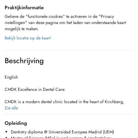
Praktijkinformatie
Gelieve de "functionele cookies" te activeren in de "Privacy
instellingen" van deze pagina om het laden van onderstaande kaart
mogelijk te maken.
Bekijk locatie op de kaart
Beschrijving
English
CMDK Excellence in Dental Care:
CMDK is a modern dental clinic located in the heart of Kirchberg,
Luxembourg, combining advanced dentistry with personalized patient
Zie alle
care. Our highly qualified team works with precision, empathy, and
state-of-the-art technology.
Opleiding
Dentistry diploma @ Universidad Europea Madrid (UEM)
We provide a full range of dental services, from preventive care to