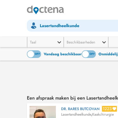
Lasertandheelkunde
Taal
Beschikbaarheden
Vandaag beschikbaar
Onmiddelij
ON
OFF
ON
OFF
Een afspraak maken bij een Lasertandheel
1223
DR. RARES BUTCOVAN
Lasertandheelkunde
,
Kaakchirurgie