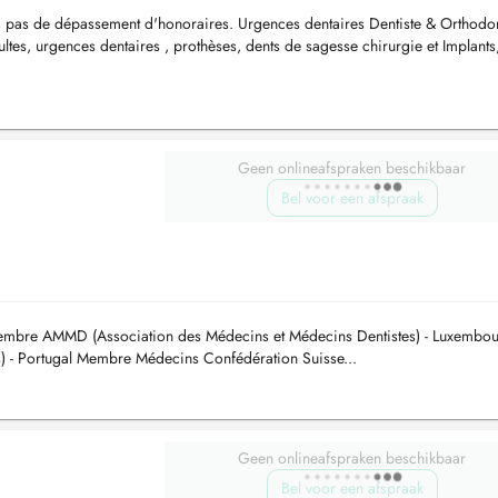
r, pas de dépassement d'honoraires. Urgences dentaires Dentiste & Orthodo
dultes, urgences dentaires , prothèses, dents de sagesse chirurgie et Implants
au...
Geen onlineafspraken beschikbaar
Bel voor een afspraak
mbre AMMD (Association des Médecins et Médecins Dentistes) - Luxembou
- Portugal Membre Médecins Confédération Suisse...
Geen onlineafspraken beschikbaar
Bel voor een afspraak