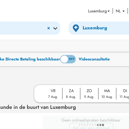
Luxemburg
NL
×
ke Directe Betaling beschikbaar
Videoconsultatie
ON
OFF
VR
ZA
ZO
MA
DI
7 Aug.
8 Aug.
9 Aug.
10 Aug.
11 Au
kunde in de buurt van Luxemburg
Geen onlineafspraken beschikbaar
Bel voor een afspraak