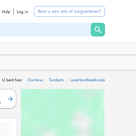
Bent u een arts of zorgverlener?
Hulp
Log in
U bent hier:
Doctena
Tandarts
Lasertandheelkunde
g.