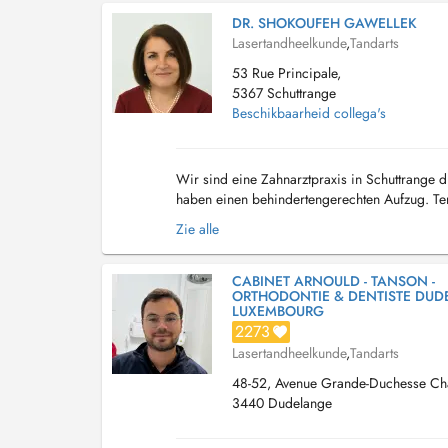
DR. SHOKOUFEH GAWELLEK
Lasertandheelkunde
,
Tandarts
53 Rue Principale,
5367 Schuttrange
Beschikbaarheid collega's
Wir sind eine Zahnarztpraxis in Schuttrange di
haben einen behindertengerechten Aufzug. Term
Notre cabinet dentaire est situé à Shu...
Zie alle
CABINET ARNOULD - TANSON -
ORTHODONTIE & DENTISTE DUD
LUXEMBOURG
2273
Lasertandheelkunde
,
Tandarts
48-52, Avenue Grande-Duchesse Char
3440 Dudelange