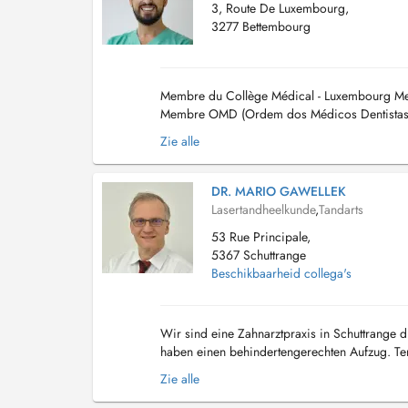
3, Route De Luxembourg,
3277 Bettembourg
Membre du Collège Médical - Luxembourg Me
Membre OMD (Ordem dos Médicos Dentistas) 
Zie alle
DR. MARIO GAWELLEK
Lasertandheelkunde
,
Tandarts
53 Rue Principale,
5367 Schuttrange
Beschikbaarheid collega's
Wir sind eine Zahnarztpraxis in Schuttrange di
haben einen behindertengerechten Aufzug. Term
Shuttrange, nous disposons d'un parking deva.
Zie alle