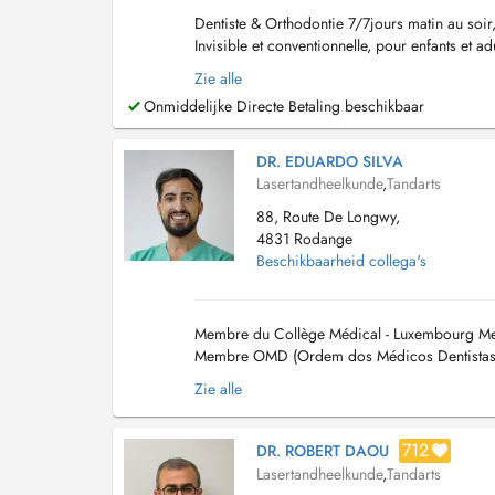
Dentiste & Orthodontie 7/7jours matin au soi
Invisible et conventionnelle, pour enfants et a
facettes dentaires esthétiques. Depuis +10ans 
Zie alle
Onmiddelijke Directe Betaling beschikbaar
DR. EDUARDO SILVA
Lasertandheelkunde
,
Tandarts
88, Route De Longwy,
4831 Rodange
Beschikbaarheid collega's
Membre du Collège Médical - Luxembourg Me
Membre OMD (Ordem dos Médicos Dentistas) 
Zie alle
712
DR. ROBERT DAOU
Lasertandheelkunde
,
Tandarts