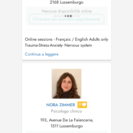
2168 Lussemburgo
Nessuna disponibilità online
Chiamare per prendere appuntamento
Online sessions - Français / English Adults only
Trauma-Stress-Anxiety- Nervous system
regulation- Psychosomatic Je propose un
Continua a leggere
soutien psychologique dans le cadre de la
résolution des traumatismes mais aussi des
troubles liés au stress et à l'anxiété, et des
troubles psychosomatiques. Je vo...
9
NORA ZIMMER
Psicologo clinico
193, Avenue De La Faïencerie,
1511 Lussemburgo