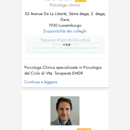
Psicologo clinico
52 Avenue De La Liberté, 3ème étage, 2. étage,
Gare,
1930 Lussemburgo
Disponibilità dei colleghi
Nessuna disponibilità online
Chiamare per prendere appuntamento
Psicologa Clinica specializzata in Psicologia
del Ciclo di VIta. Terapeuta EMDR
(Desensibilizzazione e Rielaborazione
Continua a leggere
attraverso i Movimenti Oculari) per il
trattamento dei traumi Lavoro con adolescenti,
adulti, anziani e famiglie. Sono specializzata in
Dipendenze, Dipendenze comportamentali,...