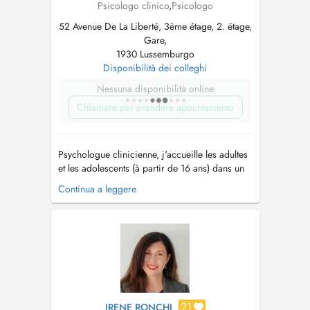
Psicologo clinico
,
Psicologo
52 Avenue De La Liberté, 3ème étage, 2. étage,
Gare,
1930 Lussemburgo
Disponibilità dei colleghi
Nessuna disponibilità online
Chiamare per prendere appuntamento
Psychologue clinicienne, j'accueille les adultes
et les adolescents (à partir de 16 ans) dans un
cadre confidentiel, bienveillant et centré sur la
Continua a leggere
personne. Domaines d'intervention :
Psychologie clinique (accompagnement de
personnes confrontées à des situations de
souffrance psychologique, d'an...
21
IRENE RONCHI