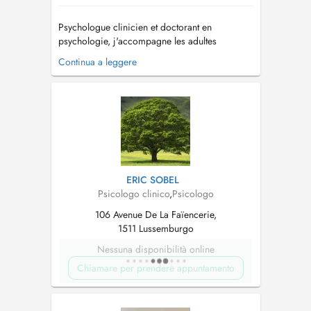
Psychologue clinicien et doctorant en
psychologie, j'accompagne les adultes
confrontés à l'anxiété, aux angoisses, au stress,
Continua a leggere
au burnout ou à des difficultés émotionnelles et
relationnelles. Mon approche repose avant tout
sur la création d'un lien de confiance, dans un
cadre sécurisant, bienveill...
ERIC SOBEL
Psicologo clinico
,
Psicologo
106 Avenue De La Faïencerie,
1511 Lussemburgo
Nessuna disponibilità online
Chiamare per prendere appuntamento