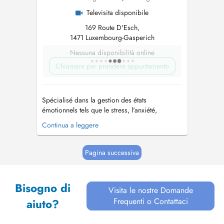
Televisita disponibile
169 Route D'Esch,
1471 Luxembourg-Gasperich
Nessuna disponibilità online
Chiamare per prendere appuntamento
Spécialisé dans la gestion des états
émotionnels tels que le stress, l'anxiété,
l'angoisse, la colère, les attaques de panique et
Continua a leggere
les états dépressifs. Prise en charge des
difficultés relationnelles et conjugales, de la
démotivation et de la faible estime de soi;
Pagina successiva
facilitation des capacités d'attenti...
Bisogno di
Visita le nostre Domande
Frequenti o Contattaci
aiuto?