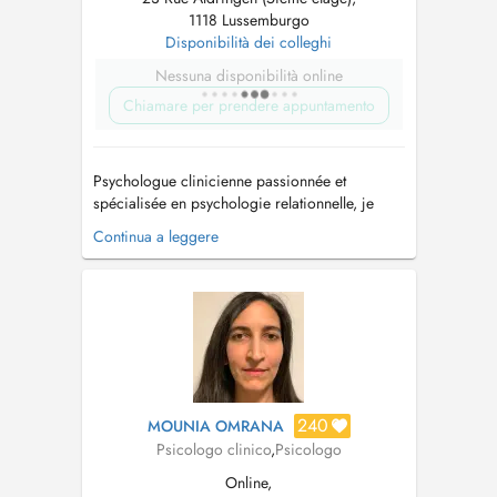
1118 Lussemburgo
Disponibilità dei colleghi
Nessuna disponibilità online
Chiamare per prendere appuntamento
Psychologue clinicienne passionnée et
spécialisée en psychologie relationnelle, je
vous accueille avec bienveillance et respect
Continua a leggere
dans un cadre confidentiel pour vous
accompagner dans les difficultés que vous
traversez, à votre rythme et dans le respect de
votre singularité. Formée à la thérapie sy...
240
MOUNIA OMRANA
Psicologo clinico
,
Psicologo
Online,