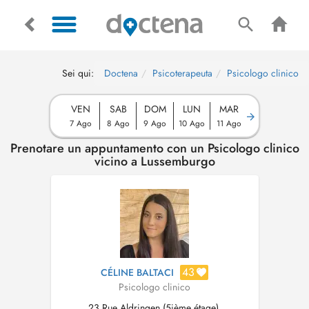
Sei qui:
Doctena
Psicoterapeuta
Psicologo clinico
VEN
SAB
DOM
LUN
MAR
7 Ago
8 Ago
9 Ago
10 Ago
11 Ago
Prenotare un appuntamento con un Psicologo clinico
vicino a Lussemburgo
43
CÉLINE BALTACI
Psicologo clinico
23 Rue Aldringen (5ième étage),