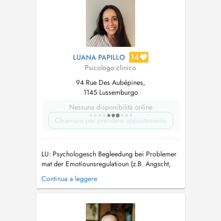
14
LUANA PAPILLO
Psicologo clinico
94 Rue Des Aubépines,
1145 Lussemburgo
Nessuna disponibilità online
Chiamare per prendere appuntamento
LU: Psychologesch Begleedung bei Problemer
mat der Emotiounsregulatioun (z.B. Angscht,
Panikattacken, Stress), Depressiounen oder
Continua a leggere
Stëmmungsschwankungen, Trauer an
Verloschter, Bezéiungsproblemer (an der
Famill, an der Koppel oder op der
Aarbechtsplaz), Schlofproblemer, traumatesch