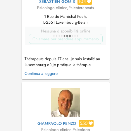
104
SÉBASTIEN GOMIS
Psicologo clinico
,
Psicoterapeuta
1 Rue du Maréchal Foch,
L-2551 Luxembourg-Belair
Nessuna disponibilità online
Chiamare per prendere appuntamento
Thérapeute depuis 17 ans, je suis installé au
Luxembourg où je pratique la thérapie
cognitivo-comportementale, l'EMDR et la
Continua a leggere
thérapie du trauma. Vous trouverez plus
d'informations sur mon site : https://gomis-
psychotherapie.com/...
550
GIAMPAOLO PENZO
Psicologo clinico
,
Psicologo