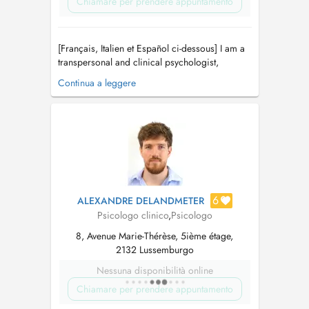
Chiamare per prendere appuntamento
[Français, Italien et Español ci-dessous] I am a
transpersonal and clinical psychologist,
archetypal coach, and holistic therapist with a
Continua a leggere
background in international management and
business consulting. Currently, I am also
training to become a Jungian Analyst
recognized by the International A...
6
ALEXANDRE DELANDMETER
Psicologo clinico
,
Psicologo
8, Avenue Marie-Thérèse, 5ième étage,
2132 Lussemburgo
Nessuna disponibilità online
Chiamare per prendere appuntamento