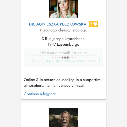
Erliefnesser an oc...
6
DR. AGNIESZKA PECZKOWSKA
Psicologo clinico
,
Psicologo
3 Rue Joseph Leydenbach,
1947 Lussemburgo
Nessuna disponibilità online
Chiamare per prendere appuntamento
Online & in-person counseling in a supportive
atmosphere. I am a licensed clinical
psychologist, PhD, and certified sexologist
Continua a leggere
specializing in Cognitive Behavioral Therapy
(CBT) and sexual health, with over a decade of
experience serving diverse international clients
in both individual and couple...