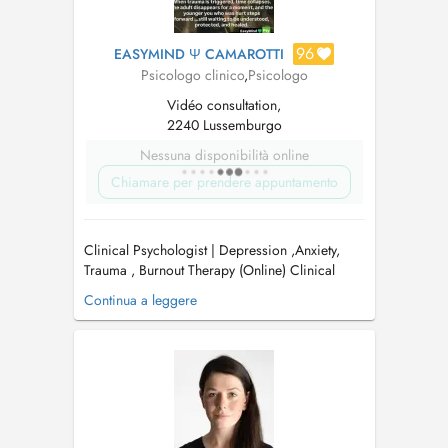
96
EASYMIND Ψ CAMAROTTI
Psicologo clinico
,
Psicologo
Vidéo consultation,
2240 Lussemburgo
Nessuna disponibilità online
Chiamare per prendere appuntamento
Clinical Psychologist | Depression ,Anxiety,
Trauma , Burnout Therapy (Online) Clinical
Psychologist with 29+ years of experience
Continua a leggere
offering online psychotherapy for adults and
adolescents in Luxembourg and internationally.
Trauma and emotional distress Depression
Relationship difficulties E...