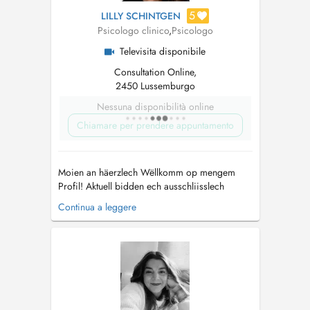
5
LILLY SCHINTGEN
Psicologo clinico
,
Psicologo
Televisita disponibile
Consultation Online,
2450 Lussemburgo
Nessuna disponibilità online
Chiamare per prendere appuntamento
Moien an häerzlech Wëllkomm op mengem
Profil! Aktuell bidden ech ausschliisslech
Videoconsultationen un, déi dir bequeem vun
Continua a leggere
doheem aus maache kennt. Ech bidden eng
professionell an empathesch Begleedung a
verschiddenen Beräicher, dorënner: -
Suchtproblematiken & Ëmgang mat
Familljemembere ma...