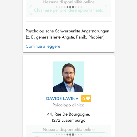
Nessuna disponibilità online
Chiamare per prendere appuntamento
Psychologische Schwerpunkte Angststörungen
(z. B. generalisierte Ängste, Panik, Phobien)
Zwangsstörungen Posttraumatische
Continua a leggere
Belastungsstörung (PTBS) Psychische
Belastungen im Zusammenhang mit
chronischen Erkrankungen Depressive
Verstimmungen und Depressionen Fragen rund
um Geschlechtsidentität...
6
DAVIDE LAVINA
Psicologo clinico
44, Rue De Bourgogne,
1272 Lussemburgo
Nessuna disponibilità online