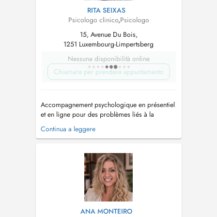
RITA SEIXAS
Psicologo clinico
,
Psicologo
15, Avenue Du Bois,
1251 Luxembourg-Limpertsberg
Nessuna disponibilità online
Chiamare per prendere appuntamento
Accompagnement psychologique en présentiel
et en ligne pour des problèmes liés à la
regulation des émotions, de l'anxieté
Continua a leggere
(angoisses, ataques de panique, stress etc.),
dépression et troubles de l'humeur, deuils et
pertes, difficultés relationnelles (problèmes
familiaux, de couple ou professionnels),...
ANA MONTEIRO