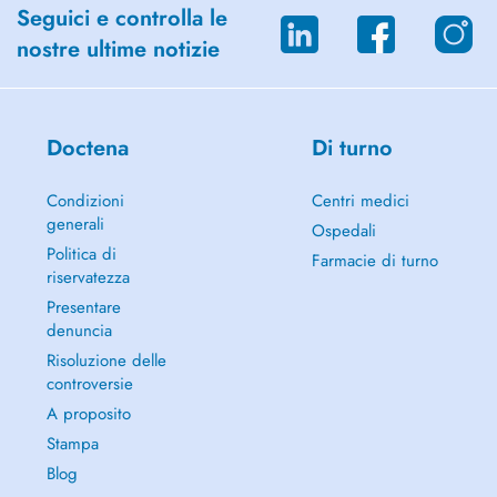
Problèmes destime de soi et questions identitaires
Seguici e controlla le
Séparation, perte et deuil
nostre ultime notizie
Difficultés de régulation des émotions
Doctena
Di turno
Condizioni
Centri medici
generali
Ospedali
Politica di
Farmacie di turno
riservatezza
Presentare
denuncia
Risoluzione delle
controversie
A proposito
Stampa
Blog