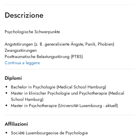
Descrizione
Psychologische Schwerpunkte
Angststörungen (z. B. generalisierte Ängste, Panik, Phobien)
Zwangsstörungen
Posttraumatische Belastungsstörung (PTBS)
Psychische Belastungen im Zusammenhang mit chronischen
Continua a leggere
Erkrankungen
Depressive Verstimmungen und Depressionen
Diplomi
Fragen rund um Geschlechtsidentität und Genderdysphorie
Bachelor in Psychologie (Medical School Hamburg)
Stress, Überforderung und Burnout
Master in klinischer Psychologie und Psychotherapie (Medical
Anpassungsschwierigkeiten und Lebenskrisen
School Hamburg)
Probleme mit dem Selbstwert und Fragen zur Identität
Master in Psychotherapie (Universität Luxembourg - aktuell)
Trennung, Verlust und Trauer
Schwierigkeiten in der Emotionsregulation
----------------------------------------------------------------------------------------------------------------------------
Affiliazioni
Psychological Focus Areas
Société Luxembourgeoise de Psychologie
Anxiety disorders (e.g., generalized anxiety, panic, phobias)