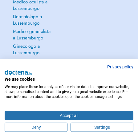
Medico oculista a
Lussemburgo
Dermatologo a
Lussemburgo
Medico generalista
a Lussemburgo
Ginecologo a
Lussemburgo
Continua a leggere
→
Privacy policy
We use cookies
We may place these for analysis of our visitor data, to improve our website,
show personalised content and to give you a great website experience. For
more information about the cookies open the cookie manager settings.
PER LE URGENZE, CONSULTARE : 112
Copyright © 2026 - DOCTENA S.A. 42, Rue de la Vallée, L-2661 Luxembourg
Accept all
Deny
Settings
Fissa un appuntamento online