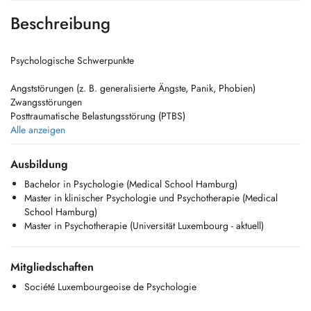
Beschreibung
Psychologische Schwerpunkte
Angststörungen (z. B. generalisierte Ängste, Panik, Phobien)
Zwangsstörungen
Posttraumatische Belastungsstörung (PTBS)
Psychische Belastungen im Zusammenhang mit chronischen
Alle anzeigen
Erkrankungen
Depressive Verstimmungen und Depressionen
Ausbildung
Fragen rund um Geschlechtsidentität und Genderdysphorie
Bachelor in Psychologie (Medical School Hamburg)
Stress, Überforderung und Burnout
Master in klinischer Psychologie und Psychotherapie (Medical
Anpassungsschwierigkeiten und Lebenskrisen
School Hamburg)
Probleme mit dem Selbstwert und Fragen zur Identität
Master in Psychotherapie (Universität Luxembourg - aktuell)
Trennung, Verlust und Trauer
Schwierigkeiten in der Emotionsregulation
----------------------------------------------------------------------------------------------------------------------------
Mitgliedschaften
Psychological Focus Areas
Société Luxembourgeoise de Psychologie
Anxiety disorders (e.g., generalized anxiety, panic, phobias)
Obsessive-compulsive disorders