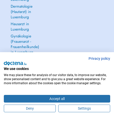
Dermatologie
(Hautarzt) in
Luxemburg
Hausarzt in
Luxemburg
Gynäkologie
(Frauenarzt -
Frauenheilkunde)
in Luxemburg
Alle anzeigen →
Privacy policy
We use cookies
We may place these for analysis of our visitor data, to improve our website,
show personalised content and to give you a great website experience. For
more information about the cookies open the cookie manager settings.
IM NOTFALL WENDEN SIE SICH AN : 112
Copyright © 2026 - DOCTENA S.A. 42, Rue de la Vallée, L-2661 Luxembourg
Accept all
Deny
Settings
Buchen Sie einen Termin