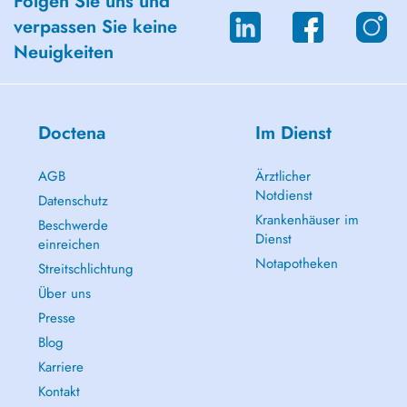
Folgen Sie uns und
Séparation, perte et deuil
verpassen Sie keine
Difficultés de régulation des émotions
Neuigkeiten
Doctena
Im Dienst
AGB
Ärztlicher
Notdienst
Datenschutz
Krankenhäuser im
Beschwerde
Dienst
einreichen
Notapotheken
Streitschlichtung
Über uns
Presse
Blog
Karriere
Kontakt