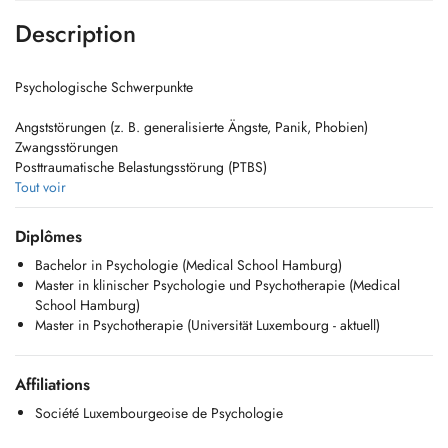
Description
Psychologische Schwerpunkte
Angststörungen (z. B. generalisierte Ängste, Panik, Phobien)
Zwangsstörungen
Posttraumatische Belastungsstörung (PTBS)
Psychische Belastungen im Zusammenhang mit chronischen
Tout voir
Erkrankungen
Depressive Verstimmungen und Depressionen
Diplômes
Fragen rund um Geschlechtsidentität und Genderdysphorie
Bachelor in Psychologie (Medical School Hamburg)
Stress, Überforderung und Burnout
Master in klinischer Psychologie und Psychotherapie (Medical
Anpassungsschwierigkeiten und Lebenskrisen
School Hamburg)
Probleme mit dem Selbstwert und Fragen zur Identität
Master in Psychotherapie (Universität Luxembourg - aktuell)
Trennung, Verlust und Trauer
Schwierigkeiten in der Emotionsregulation
----------------------------------------------------------------------------------------------------------------------------
Affiliations
Psychological Focus Areas
Société Luxembourgeoise de Psychologie
Anxiety disorders (e.g., generalized anxiety, panic, phobias)
Obsessive-compulsive disorders