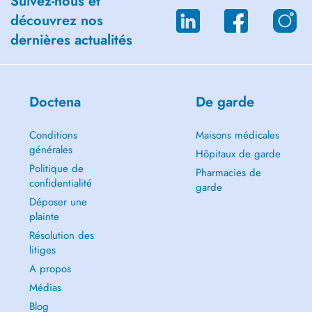
Suivez-nous et
Séparation, perte et deuil
découvrez nos
Difficultés de régulation des émotions
dernières actualités
Doctena
De garde
Conditions
Maisons médicales
générales
Hôpitaux de garde
Politique de
Pharmacies de
confidentialité
garde
Déposer une
plainte
Résolution des
litiges
A propos
Médias
Blog