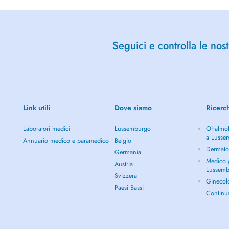
Seguici e controlla le nost
Link utili
Dove siamo
Ricerc
Laboratori medici
Lussemburgo
Oftalmol
a Lusse
Annuario medico e paramedico
Belgio
Dermato
Germania
Medico g
Austria
Lussem
Svizzera
Ginecol
Paesi Bassi
Continu