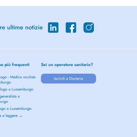
re ultime notizie
he più frequenti
Sei un operatore sanitario?
ogo - Medico oculista
Iscriviti a Doctena
mburgo
logo a Lussemburgo
eneralista a
burgo
ogo a Lussemburgo
a a leggere →