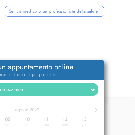
Sei un medico o un professionista della salute?
 un appuntamento online
nserisci i tuoi dati per prenotare
>
agosto 2026
09
10
11
12
13
dom
lun
mar
mer
gio