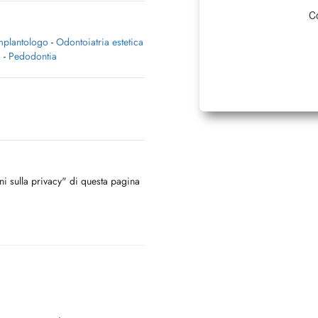
Co
mplantologo
-
Odontoiatria estetica
o
-
Pedodontia
oni sulla privacy" di questa pagina