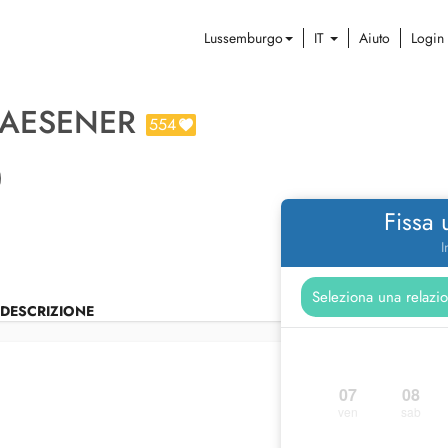
Lussemburgo
IT
Aiuto
Login
LAESENER
554
Fissa
I
DESCRIZIONE
07
08
ven
sab