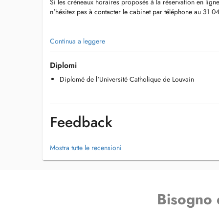
Si les créneaux horaires proposés à la réservation en lign
n'hésitez pas à contacter le cabinet par téléphone au 31 0
Continua a leggere
Diplomi
Diplomé de l'Université Catholique de Louvain
Dentisterie Opératoire
Feedback
Mostra tutte le recensioni
Prothèse
Parodontologie
Bisogno 