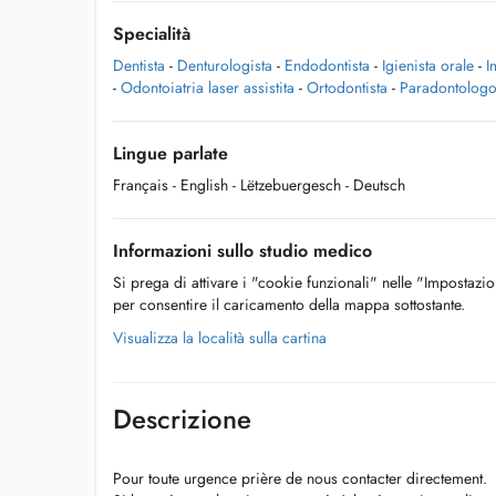
Specialità
Dentista
-
Denturologista
-
Endodontista
-
Igienista orale
-
I
-
Odontoiatria laser assistita
-
Ortodontista
-
Paradontolog
Lingue parlate
Français
- English
- Lëtzebuergesch
- Deutsch
Informazioni sullo studio medico
Si prega di attivare i "cookie funzionali" nelle "Impostazi
per consentire il caricamento della mappa sottostante.
Visualizza la località sulla cartina
Descrizione
Pour toute urgence prière de nous contacter directement.