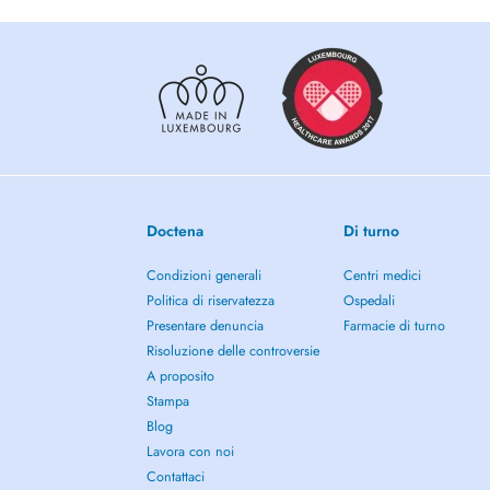
Laserthérapie (Nd Yag; Er Yag; CO2)
Implantologie
Orthodontie adultes et enfants
Doctena
Di turno
Condizioni generali
Centri medici
Soins pour enfants
Politica di riservatezza
Ospedali
Presentare denuncia
Farmacie di turno
Risoluzione delle controversie
Eclaircissement dentaire
A proposito
Stampa
Blog
Lavora con noi
Contattaci