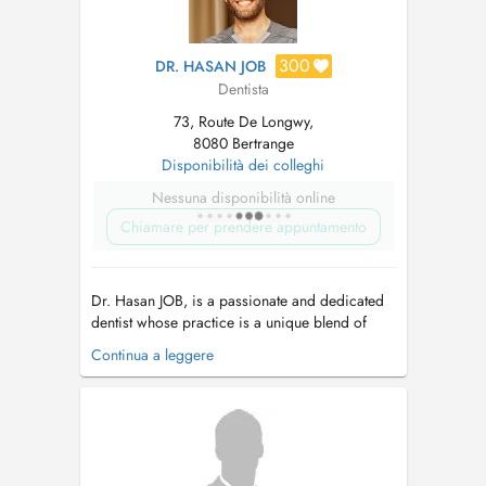
300
DR. HASAN JOB
Dentista
73, Route De Longwy,
8080 Bertrange
Disponibilità dei colleghi
Nessuna disponibilità online
Chiamare per prendere appuntamento
Dr. Hasan JOB, is a passionate and dedicated
dentist whose practice is a unique blend of
ecstatic dentistry, holistic biohealth care, and a
Continua a leggere
focus on the functional aspects of the mouth.
With a deep commitment to enhancing
patients' overall well-being, Dr. JOB goes
beyond traditional dental care ...