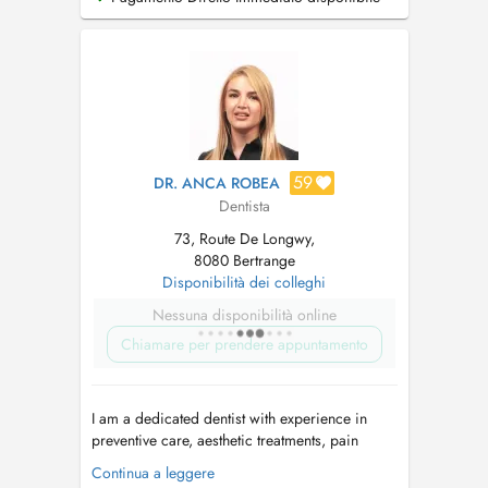
Expert à Strassen. Je suis spécialisée dans les
domains suivants : dentisterie générale (
prophylaxie dentaire, soins co...
59
DR. ANCA ROBEA
Dentista
73, Route De Longwy,
8080 Bertrange
Disponibilità dei colleghi
Nessuna disponibilità online
Chiamare per prendere appuntamento
I am a dedicated dentist with experience in
preventive care, aesthetic treatments, pain
management and general dentistry. My priority
Continua a leggere
is to ensure every patient feels comfortable and