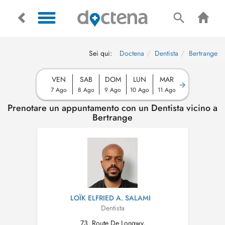
Sei qui:
Doctena
Dentista
Bertrange
VEN
SAB
DOM
LUN
MAR
7 Ago
8 Ago
9 Ago
10 Ago
11 Ago
Prenotare un appuntamento con un Dentista vicino a
Bertrange
LOÏK ELFRIED A. SALAMI
Dentista
73, Route De Longwy,