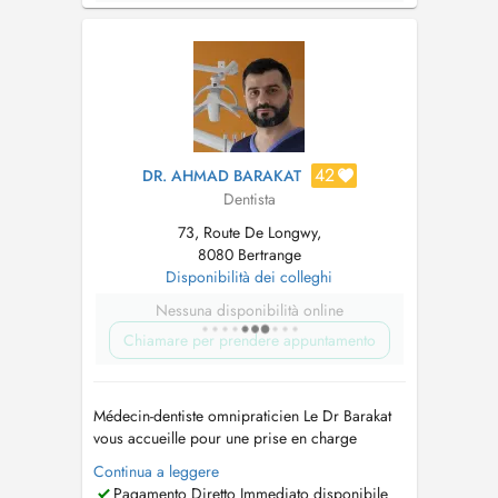
42
DR. AHMAD BARAKAT
Dentista
73, Route De Longwy,
8080 Bertrange
Disponibilità dei colleghi
Nessuna disponibilità online
Chiamare per prendere appuntamento
Médecin-dentiste omnipraticien Le Dr Barakat
vous accueille pour une prise en charge
complète : soins conservateurs (caries),
Continua a leggere
traitements endodontiques (dévitalisations),
Pagamento Diretto Immediato disponibile