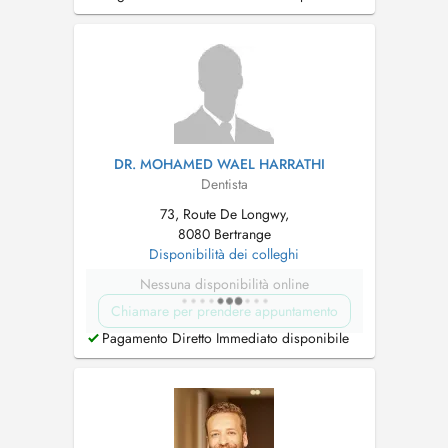
Docteur Soumia FLIYOU vous accueille pour
tous vos soins : - Visite de contrôle - Urgence
dentaire (douleur dentaire ou gingiva...
DR. MOHAMED WAEL HARRATHI
Dentista
73, Route De Longwy,
8080 Bertrange
Disponibilità dei colleghi
Nessuna disponibilità online
Chiamare per prendere appuntamento
Pagamento Diretto Immediato disponibile