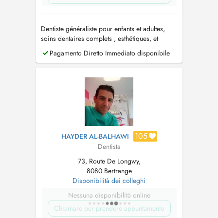
Dentiste généraliste pour enfants et adultes,
soins dentaires complets , esthétiques, et
urgences dentaires . MEOPA pour un confort
Pagamento Diretto Immediato disponibile
de soin optimal chez les patients anxieux.
105
HAYDER AL-BALHAWI
Dentista
73, Route De Longwy,
8080 Bertrange
Disponibilità dei colleghi
Nessuna disponibilità online
Chiamare per prendere appuntamento