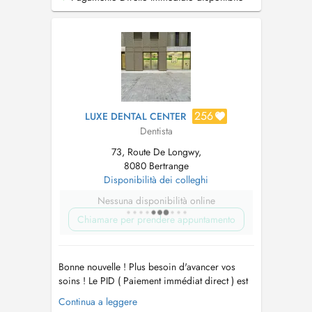
extractions dentaires, détartrage, ainsi que la
réalisation de prothèses fixes et amovibles....
256
LUXE DENTAL CENTER
Dentista
73, Route De Longwy,
8080 Bertrange
Disponibilità dei colleghi
Nessuna disponibilità online
Chiamare per prendere appuntamento
Bonne nouvelle ! Plus besoin d'avancer vos
soins ! Le PID ( Paiement immédiat direct ) est
maintenant disponible chez nous ! Vous
Continua a leggere
payerez seulement 10 à 15 % de vos soins. En