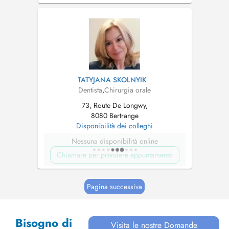
receives personalized, high-quality care
tailored to their needs.With a compassionate
approach, I strive to create a ...
TATYJANA SKOLNYIK
Dentista
,
Chirurgia orale
73, Route De Longwy,
8080 Bertrange
Disponibilità dei colleghi
Nessuna disponibilità online
Chiamare per prendere appuntamento
Pagina successiva
Bisogno di
Visita le nostre Domande