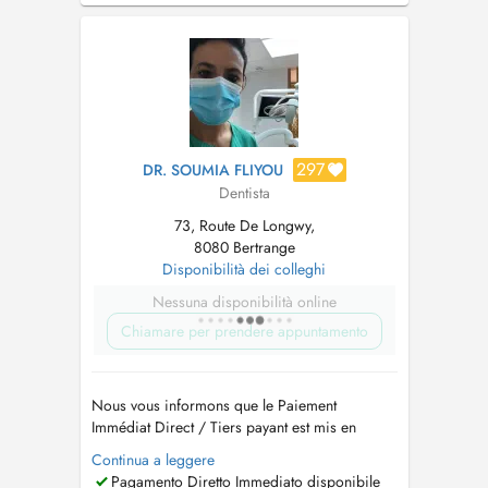
cas d'urgence n'hésitez pas de nous appeler
sur 00352661164590 (7j/7, 24h) Emergency
situation 00352661164590 (7day/week,...
297
DR. SOUMIA FLIYOU
Dentista
73, Route De Longwy,
8080 Bertrange
Disponibilità dei colleghi
Nessuna disponibilità online
Chiamare per prendere appuntamento
Nous vous informons que le Paiement
Immédiat Direct / Tiers payant est mis en
place. Vous n'aurez plus à avancer la partie
Continua a leggere
remboursée par votre sécurité sociale CNS. Le
Pagamento Diretto Immediato disponibile