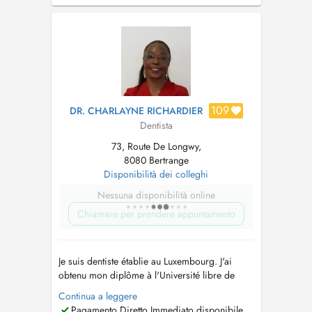
109
DR. CHARLAYNE RICHARDIER
Dentista
73, Route De Longwy,
8080 Bertrange
Disponibilità dei colleghi
Nessuna disponibilità online
Chiamare per prendere appuntamento
Je suis dentiste établie au Luxembourg. J'ai
obtenu mon diplôme à l'Université libre de
Bruxelles (ULB) et j'exerce dans les cabinets
Continua a leggere
Centre Medico Dentaire de Kirchberg et Dental
Pagamento Diretto Immediato disponibile