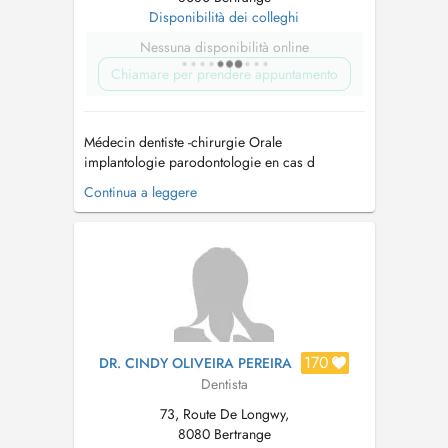
Disponibilità dei colleghi
Nessuna disponibilità online
Chiamare per prendere appuntamento
Médecin dentiste -chirurgie Orale
implantologie parodontologie en cas d
urgence contactez nous sur 00352661648295
Continua a leggere
-CES Prothèse adjointe complet Université
Paris V -CES Odontologie Conservatrice et
Endodontique,Université Paris V -DIU du
traitement odonto-stomatologique du syndrome
dapnée obstr...
170
DR. CINDY OLIVEIRA PEREIRA
Dentista
73, Route De Longwy,
8080 Bertrange