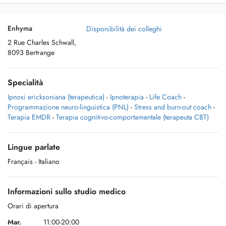
Enhyma
Disponibilità dei colleghi
2 Rue Charles Schwall,
8093 Bertrange
Specialità
Ipnosi ericksoniana (terapeutica)
-
Ipnoterapia
-
Life Coach
-
Programmazione neuro-linguistica (PNL)
-
Stress and burn-out coach
-
Terapia EMDR
-
Terapia cognitivo-comportamentale (terapeuta CBT)
Lingue parlate
Français
- Italiano
Informazioni sullo studio medico
Orari di apertura
Mar.
11:00-20:00