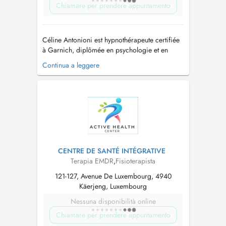
Chiamare per prendere appuntamento
Céline Antonioni est hypnothérapeute certifiée
à Garnich, diplômée en psychologie et en
coaching, spécialisée en psycho-traumatisme,
Continua a leggere
gestion du poids et neuro-atypie. Elle propose
un accompagnement personnalisé et
bienveillant, respectueux de la singularité de
chacun. Son approche intégrative ass...
CENTRE DE SANTÉ INTÉGRATIVE
Terapia EMDR
,
Fisioterapista
121-127, Avenue De Luxembourg, 4940
Käerjeng, Luxembourg
Nessuna disponibilità online
Chiamare per prendere appuntamento