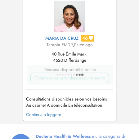
avoir mené une anamnèse. L'alternance et
l'association de mes différentes compétence...
46
MARIA DA CRUZ
Terapia EMDR
,
Psicologo
40 Rue Émile Mark,
4620 Differdange
Nessuna disponibilità online
Chiamare per prendere appuntamento
Consultations disponibles selon vos besoins :
Au cabinet À domicile En téléconsultation
(consultation en ligne via Doctena)
Continua a leggere
Psychologue spécialisée en Psychologie du
Travail et des Organisations, j'accompagne
principalement les adultes confrontés au stress,
à lanxiété, au burnout et aux diff...
Doctena Health & Wellness
è una categoria di