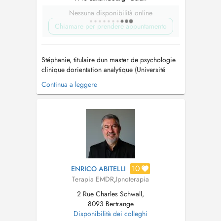
Nessuna disponibilità online
Chiamare per prendere appuntamento
Stéphanie, titulaire dun master de psychologie
clinique dorientation analytique (Université
Paris Cité) accompagne les enfants depuis le
Continua a leggere
plus jeune âge (naissance) jusquà ladolescence
ainsi que leurs parents . Ayant vécu 10 ans en
Angleterre et 6 années en Afrique, Stéphanie
est également sensible à...
10
ENRICO ABITELLI
Terapia EMDR
,
Ipnoterapia
2 Rue Charles Schwall,
8093 Bertrange
Disponibilità dei colleghi