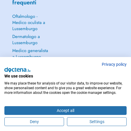
frequenti
Oftalmologo -
Medico oculista a
Lussemburgo
Dermatologo a
Lussemburgo
Medico generalista
a Lussemburgo
Ginecologo a
Privacy policy
Lussemburgo
We use cookies
Continua a leggere
We may place these for analysis of our visitor data, to improve our website,
→
show personalised content and to give you a great website experience. For
more information about the cookies open the cookie manager settings.
Accept all
PER LE URGENZE, CONSULTARE : 112
Deny
Settings
Copyright © 2026 - DOCTENA S.A. 42, Rue de la Vallée, L-2661 Luxembourg