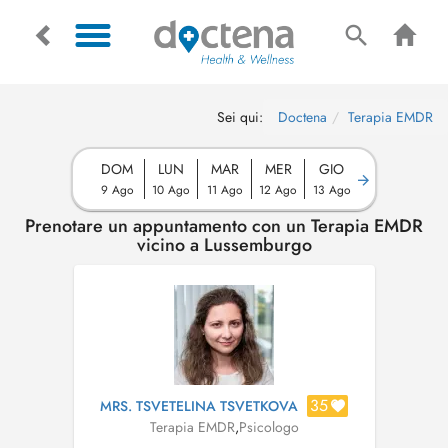
Sei qui:
Doctena
Terapia EMDR
DOM
LUN
MAR
MER
GIO
9 Ago
10 Ago
11 Ago
12 Ago
13 Ago
Prenotare un appuntamento con un Terapia EMDR
vicino a Lussemburgo
35
MRS. TSVETELINA TSVETKOVA
Terapia EMDR
,
Psicologo