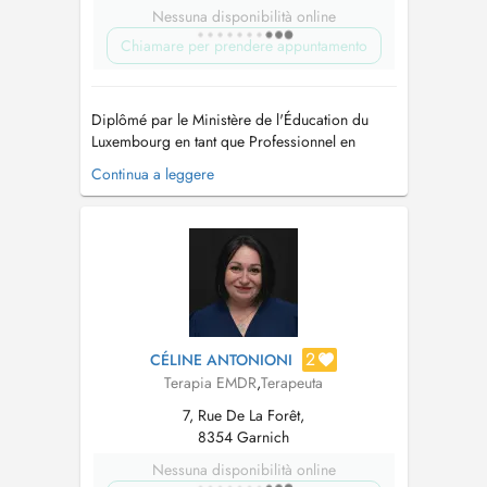
Nessuna disponibilità online
Chiamare per prendere appuntamento
Diplômé par le Ministère de l'Éducation du
Luxembourg en tant que Professionnel en
développement personnel, j'accompagne
Continua a leggere
depuis plus de 10 ans des personnes en
détresse psychologique, dépression et burn-
out, en quête de sens, de mieux-être ou de
transformation. Je suis: * Hypnothérapeute
reconn...
2
CÉLINE ANTONIONI
Terapia EMDR
,
Terapeuta
7, Rue De La Forêt,
8354 Garnich
Nessuna disponibilità online