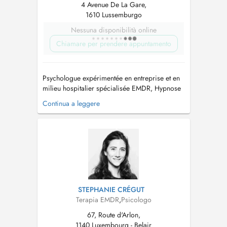
4 Avenue De La Gare,
1610 Lussemburgo
Nessuna disponibilità online
Chiamare per prendere appuntamento
Psychologue expérimentée en entreprise et en
milieu hospitalier spécialisée EMDR, Hypnose
Je vous accompagne pour traiter traumatismes,
Continua a leggere
anxiété, burn-out et renforcer la confiance en
soi. * Méthodes : EMDR, hypnose
thérapeutique, EFT, techniques personnalisées
de gestion du stress. * Je réalis...
STEPHANIE CRÉGUT
Terapia EMDR
,
Psicologo
67, Route d'Arlon,
1140 Luxembourg - Belair