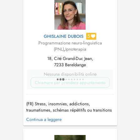
like NLP and Sophrology to ...
5
GHISLAINE DUBOIS
Programmazione neuro-linguistica
(PNL)
,
Ipnoterapia
18, Cité Grand-Duc Jean,
7233 Bereldange
Nessuna disponibilità online
Chiamare per prendere appuntamento
(FR) Stress, insomnies, addictions,
traumatismes, schémas répétitifs ou transitions
de vie... Vous sentez qu'il est temps de changer
Continua a leggere
? Je vous accompagne en Hypnose, PNL et
Psychogénéalogie pour apaiser l'anxiété,
calmer les ruminations mentales, vous libérer