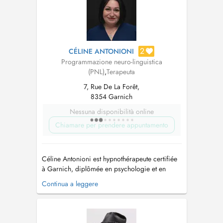
transformation. Je suis: * Hypnothérapeute
reconn...
2
CÉLINE ANTONIONI
Programmazione neuro-linguistica
(PNL)
,
Terapeuta
7, Rue De La Forêt,
8354 Garnich
Nessuna disponibilità online
Chiamare per prendere appuntamento
Céline Antonioni est hypnothérapeute certifiée
à Garnich, diplômée en psychologie et en
coaching, spécialisée en psycho-traumatisme,
Continua a leggere
gestion du poids et neuro-atypie. Elle propose
un accompagnement personnalisé et
bienveillant, respectueux de la singularité de
chacun. Son approche intégrative ass...