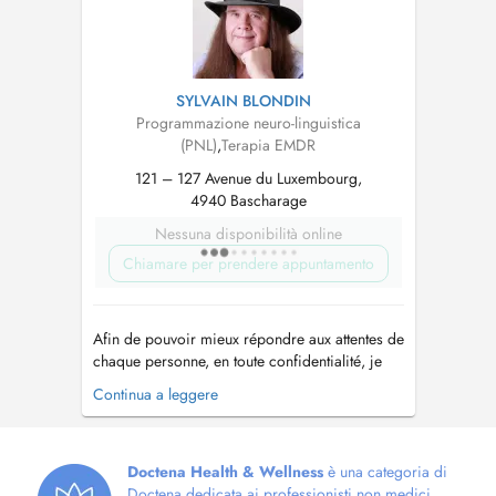
SYLVAIN BLONDIN
Programmazione neuro-linguistica
(PNL)
,
Terapia EMDR
121 – 127 Avenue du Luxembourg,
4940 Bascharage
Nessuna disponibilità online
Chiamare per prendere appuntamento
Afin de pouvoir mieux répondre aux attentes de
chaque personne, en toute confidentialité, je
propose des programmes
Continua a leggere
individualisés, adaptés et évolutifs en tenant
compte des spécificités de la situation, et après
avoir mené une anamnèse. L'alternance et
l'association de mes différentes compétence...
Doctena Health & Wellness
è una categoria di
Doctena dedicata ai professionisti non medici