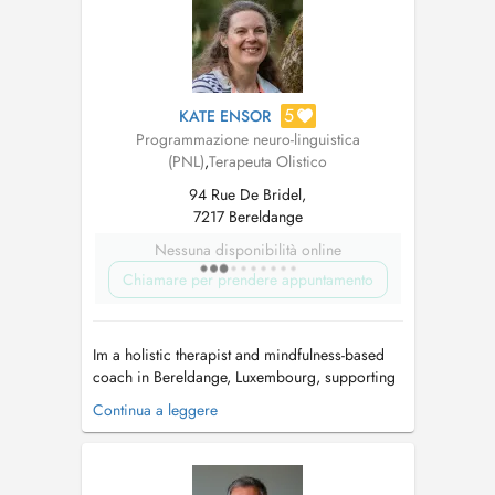
des poids du passé et retrouver séré...
5
KATE ENSOR
Programmazione neuro-linguistica
(PNL)
,
Terapeuta Olistico
94 Rue De Bridel,
7217 Bereldange
Nessuna disponibilità online
Chiamare per prendere appuntamento
Im a holistic therapist and mindfulness-based
coach in Bereldange, Luxembourg, supporting
adults and young people (12+) experiencing
Continua a leggere
stress, anxiety, or emotional overwhelm, or
navigating life transitions such as exam anxiety,
parenthood, midlife change, menopause, or
career shifts. I work with clie...