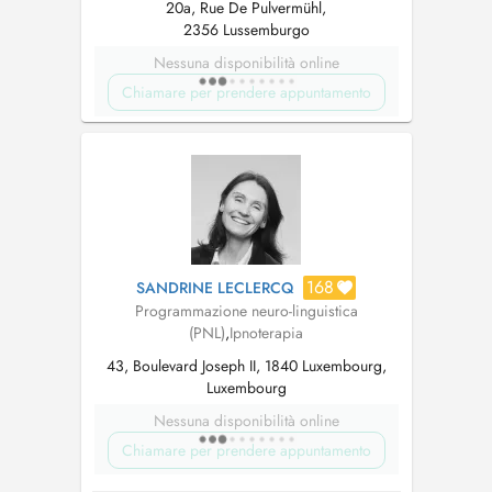
20a, Rue De Pulvermühl,
2356 Lussemburgo
Nessuna disponibilità online
Chiamare per prendere appuntamento
168
SANDRINE LECLERCQ
Programmazione neuro-linguistica
(PNL)
,
Ipnoterapia
43, Boulevard Joseph II, 1840 Luxembourg,
Luxembourg
Nessuna disponibilità online
Chiamare per prendere appuntamento