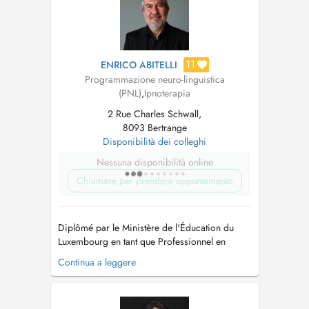
11
ENRICO ABITELLI
Programmazione neuro-linguistica
(PNL)
,
Ipnoterapia
2 Rue Charles Schwall,
8093 Bertrange
Disponibilità dei colleghi
Nessuna disponibilità online
Chiamare per prendere appuntamento
Diplômé par le Ministère de l'Éducation du
Luxembourg en tant que Professionnel en
développement personnel, j'accompagne
Continua a leggere
depuis plus de 10 ans des personnes en
détresse psychologique, dépression et burn-
out, en quête de sens, de mieux-être ou de