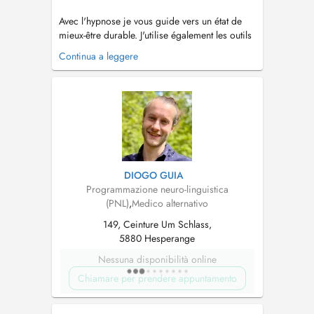
Avec l'hypnose je vous guide vers un état de
mieux-être durable. J'utilise également les outils
de l'EFT et de la PNL pour vous offrir
Continua a leggere
l'approche la mieux adaptée pour vous. Que
vous soyez confronté(e) à des difficultés
émotionnelles, comportementales, d'ordre
existentiel ou que vous soyez en pris...
DIOGO GUIA
Programmazione neuro-linguistica
(PNL)
,
Medico alternativo
149, Ceinture Um Schlass,
5880 Hesperange
Nessuna disponibilità online
Chiamare per prendere appuntamento