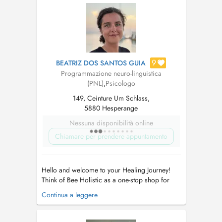
9
BEATRIZ DOS SANTOS GUIA
Programmazione neuro-linguistica
(PNL)
,
Psicologo
149, Ceinture Um Schlass,
5880 Hesperange
Nessuna disponibilità online
Chiamare per prendere appuntamento
Hello and welcome to your Healing Journey!
Think of Bee Holistic as a one-stop shop for
individuals such as yourself, who wish to
Continua a leggere
improve and nurture their wellbeing. We offer
a truly holistic and personalized approach to
healing, blending Psychology with techniques