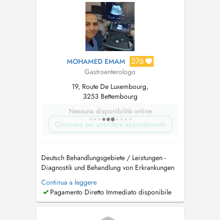
276
MOHAMED EMAM
Gastroenterologo
19, Route De Luxembourg,
3253 Bettembourg
Nessuna disponibilità online
Chiamare per prendere appuntamento
Deutsch Behandlungsgebiete / Leistungen -
Diagnostik und Behandlung von Erkrankungen
des Verdauungstrakts - Magen- und
Continua a leggere
Darmerkrankungen (z. B. Reflux, Gastritis,
Pagamento Diretto Immediato disponibile
Reizdarmsyndrom) - Leber-, Gallenblasen- und
Bauchspeicheldrüsenerkrankungen -
Vorsorgeuntersuchungen (z. B.