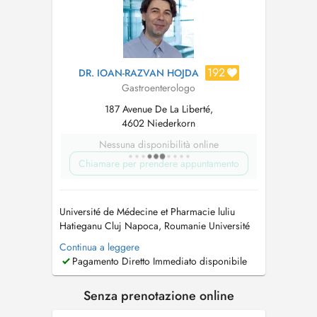
192
DR. IOAN-RAZVAN HOJDA
Gastroenterologo
187 Avenue De La Liberté,
4602 Niederkorn
Nessuna disponibilità online
Chiamare per prendere appuntamento
Université de Médecine et Pharmacie luliu
Hatieganu Cluj Napoca, Roumanie Université
Catholique de Louvain Bruxelles, Belgique
Continua a leggere
Formation complémentaire FDIU Étude des
Pagamento Diretto Immediato disponibile
maladies inflammatoires chroniques
intestinales Université de Lille, France Centre
Senza prenotazione online
Hospitalier Luxembourg...