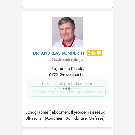
246
DR. ANDREAS KONNERTH
Gastroenterologo
36, rue de l'Ecole,
6722 Grevenmacher
Nessuna disponibilità online
Chiamare per prendere appuntamento
Echographie ( abdomen, thyroïde, vaisseaux)
Ultraschall (Abdomen, Schilddrüse, Gefässe)