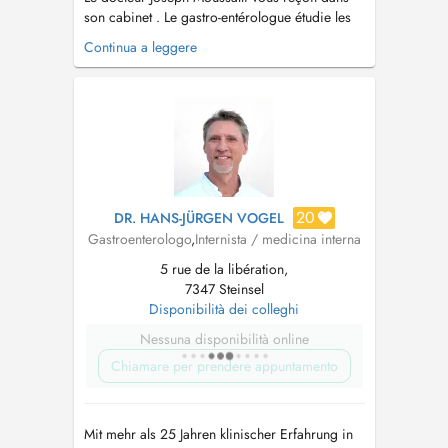
son cabinet . Le gastro-entérologue étudie les
organes du tube digestif, leur fonctionnement
Continua a leggere
et leurs pathologies. Il pratiques les
explorations digestives: Coloscopie et
Gastroscopie....
20
DR. HANS-JÜRGEN VOGEL
Gastroenterologo
,
Internista / medicina interna
5 rue de la libération,
7347 Steinsel
Disponibilità dei colleghi
Nessuna disponibilità online
Chiamare per prendere appuntamento
Mit mehr als 25 Jahren klinischer Erfahrung in