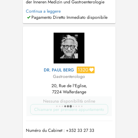
der Inneren Medizin und Gastroenterologie
begleitet Dr. Hans-Jürgen Vogel seine
Continua a leggere
Patientinnen und Patienten mit fachlicher
Pagamento Diretto Immediato disponibile
Kompetenz, menschlicher Nähe und einem
ganzheitlichen Blick auf Gesundheit und
Krankheit. Seine langjährigen Tätigkeiten als
Obe...
1320
DR. PAUL BERG
Gastroenterologo
20, Rue de l'Eglise,
7224 Walferdange
Nessuna disponibilità online
Chiamare per prendere appuntamento
Numéro du Cabinet : +352 33 27 33