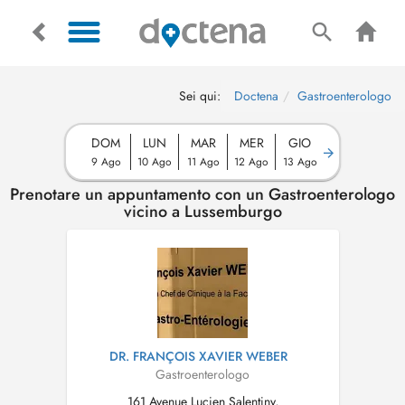
Sei qui:
Doctena
Gastroenterologo
DOM
LUN
MAR
MER
GIO
9 Ago
10 Ago
11 Ago
12 Ago
13 Ago
Prenotare un appuntamento con un Gastroenterologo
vicino a Lussemburgo
DR. FRANÇOIS XAVIER WEBER
Gastroenterologo
161 Avenue Lucien Salentiny,