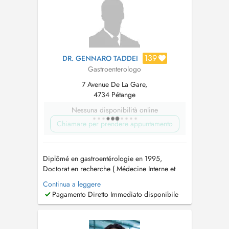
Darmkrebsvorsorge) - ...
139
DR. GENNARO TADDEI
Gastroenterologo
7 Avenue De La Gare,
4734 Pétange
Nessuna disponibilità online
Chiamare per prendere appuntamento
Diplômé en gastroentérologie en 1995,
Doctorat en recherche ( Médecine Interne et
immunologie clinique en 2001. Activité
Continua a leggere
formative lors de mon cursus universitaire en
Pagamento Diretto Immediato disponibile
Immunologie et en neurogastroentérologie
Thèses: 1- Doctorat: Alteration de la barrière
muqueuse du colon lors de la RCH 2- ...