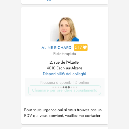
- Kinésithérapie pré-opératoire du genou, de la
hanche et des épaules (programme spécial de
rééducation pré-op avec consignes, conseils et
instructions à la marche avec des b...
517
ALINE RICHARD
Fisioterapista
2, rue de l'Alzette,
4010 Esch-sur-Alzette
Disponibilità dei colleghi
Nessuna disponibilità online
Chiamare per prendere appuntamento
Pour toute urgence oui si vous trouvez pas un
RDV qui vous convient, veuillez me contacter
directement au +352 26 53 06 05