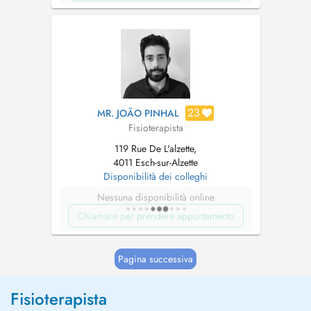
23
MR. JOÃO PINHAL
Fisioterapista
119 Rue De L'alzette,
4011 Esch-sur-Alzette
Disponibilità dei colleghi
Nessuna disponibilità online
Chiamare per prendere appuntamento
Pagina successiva
Fisioterapista