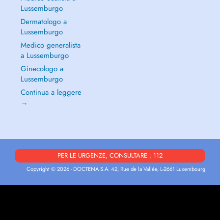
Lussemburgo
Dermatologo a
Lussemburgo
Medico generalista
a Lussemburgo
Ginecologo a
Lussemburgo
Continua a leggere
→
PER LE URGENZE, CONSULTARE : 112
Copyright © 2026 - DOCTENA S.A. 42, Rue de la Vallée, L-2661 Luxembourg