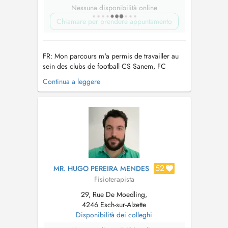
Nessuna disponibilità online
Chiamare per prendere appuntamento
FR: Mon parcours m'a permis de travailler au
sein des clubs de football CS Sanem, FC
Differdange ou encore Progrès Niederkorn
Continua a leggere
ainsi que des clubs de handball, où j'ai pu
enrichir mon expérience professionnelle.
Titulaire du Diplôme de Kinésithérapie du
Sport niveau expert, avec une spécialisation ...
52
MR. HUGO PEREIRA MENDES
Fisioterapista
29, Rue De Moedling,
4246 Esch-sur-Alzette
Disponibilità dei colleghi