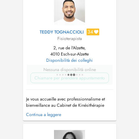
34
TEDDY TOGNACCIOLI
Fisioterapista
2, rue de l'Alzette,
4010 Esch-sur-Alzette
Disponibilità dei colleghi
Nessuna disponibilità online
Chiamare per prendere appuntamento
Je vous accueille avec professionnalisme et
bienveillance au Cabinet de Kinésithérapie
Aline Richard, situé au cœur de la rue
Continua a leggere
marchande du centre-ville d'Esch-sur-Alzette, au
2 rue de l'Alzette, à proximité de la place de
l'hôtel de ville. Je suis entièrement à votre
disposition pour vous offrir...