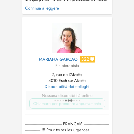
être global, en alliant expertise du corps,
Continua a leggere
raisonnement clinique et écoute attentive de
lindividu. Ma pratique repose sur une
approche personnalisée : bilan fonctionnel
précis, évaluation des douleurs, de la post...
322
MARIANA GARCAO
Fisioterapista
2, rue de l'Alzette,
4010 Esch-sur-Alzette
Disponibilità dei colleghi
Nessuna disponibilità online
Chiamare per prendere appuntamento
----------------------------------------- FRANÇAIS ----------------------------
----------------- !!! Pour toutes les urgences