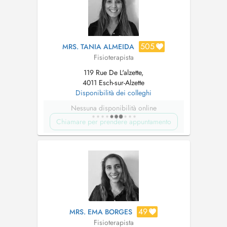
505
MRS. TANIA ALMEIDA
Fisioterapista
119 Rue De L'alzette,
4011 Esch-sur-Alzette
Disponibilità dei colleghi
Nessuna disponibilità online
Chiamare per prendere appuntamento
49
MRS. EMA BORGES
Fisioterapista