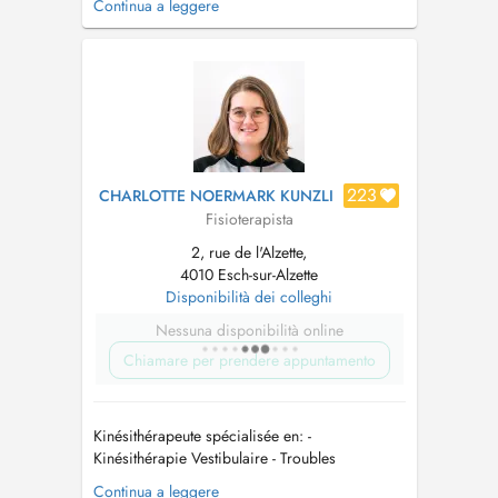
Continua a leggere
mobilité et autonomie. * Drainage lymphatique
(après cancer, lymphœdème, post-opératoire
ou toute autre pathologie nécessitant ce type de
prise en charge) * Prise ...
223
CHARLOTTE NOERMARK KUNZLI
Fisioterapista
2, rue de l'Alzette,
4010 Esch-sur-Alzette
Disponibilità dei colleghi
Nessuna disponibilità online
Chiamare per prendere appuntamento
Kinésithérapeute spécialisée en: -
Kinésithérapie Vestibulaire - Troubles
Musculosquelettiques (dos, genou, hanche etc.)
Continua a leggere