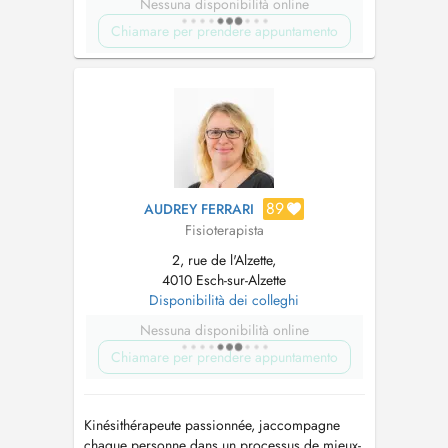
Nessuna disponibilità online
Chiamare per prendere appuntamento
89
AUDREY FERRARI
Fisioterapista
2, rue de l'Alzette,
4010 Esch-sur-Alzette
Disponibilità dei colleghi
Nessuna disponibilità online
Chiamare per prendere appuntamento
Kinésithérapeute passionnée, jaccompagne
chaque personne dans un processus de mieux-