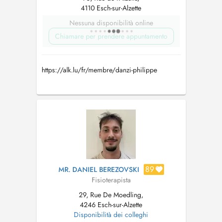
4110 Esch-sur-Alzette
Nessuna disponibilità online
Chiamare per prendere appuntamento
https://alk.lu/fr/membre/danzi-philippe
89
MR. DANIEL BEREZOVSKI
Fisioterapista
29, Rue De Moedling,
4246 Esch-sur-Alzette
Disponibilità dei colleghi