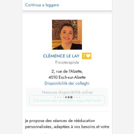
pédiatriques, les rdv (cabinet ou à domicile),
Continua a leggere
ou si vous ne trouvez pas de disponibilités en
ligne, veuillez me contacter directement au :
+352 691 344 380 !!! Je suis u...
7
CLÉMENCE LE LAY
Fisioterapista
2, rue de l'Alzette,
4010 Esch-sur-Alzette
Disponibilità dei colleghi
Nessuna disponibilità online
Chiamare per prendere appuntamento
Je propose des séances de rééducation
personnalisées, adaptées à vos besoins et votre
rythme, pour vous aider à retrouver confort,