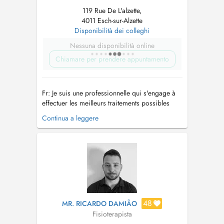
119 Rue De L'alzette,
4011 Esch-sur-Alzette
Disponibilità dei colleghi
Nessuna disponibilità online
Chiamare per prendere appuntamento
Fr: Je suis une professionnelle qui s'engage à
effectuer les meilleurs traitements possibles
pour améliorer votre santé. Pt: Sou uma
Continua a leggere
profissional empenhada em realizar os
melhores tratamentos possíveis para melhorar
a sua condição de saúde. En: I am a
professional committed to providing the ...
48
MR. RICARDO DAMIÃO
Fisioterapista