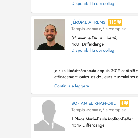
Disponibilità dei colleghi
115
JÉRÔME AHRENS
Terapia Manuale
,
Fisioterapista
35 Avenue De La Liberté,
4601 Differdange
Disponibilità dei colleghi
Je suis kinésithérapeute depuis 2019 et dipl
efficacement toutes les douleurs musculaires e
plus dans le pied. Jai suivi des formations pr
Continua a leggere
4
SOFIAN EL RHAFFOULI
Terapia Manuale
,
Fisioterapista
1 Place Marie-Paule Molitor-Peffer,
4549 Differdange