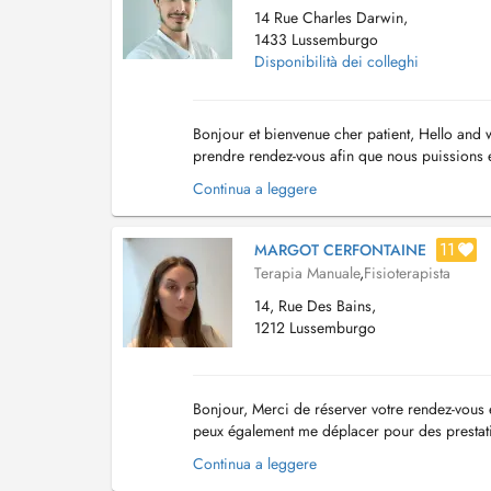
14 Rue Charles Darwin,
1433 Lussemburgo
Disponibilità dei colleghi
Bonjour et bienvenue cher patient, Hello and 
prendre rendez-vous afin que nous puissions e
problem youre encountering, feel free t...
Continua a leggere
11
MARGOT CERFONTAINE
Terapia Manuale
,
Fisioterapista
14, Rue Des Bains,
1212 Lussemburgo
Bonjour, Merci de réserver votre rendez-vous e
peux également me déplacer pour des prestatio
en kinésithérapie, je prends en ch...
Continua a leggere