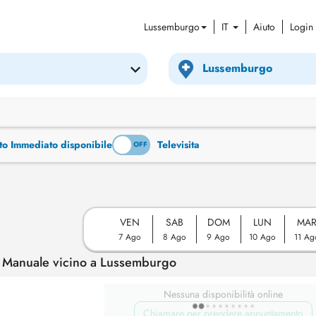
Lussemburgo
IT
Aiuto
Login
to Immediato disponibile
Televisita
ON
OFF
VEN
SAB
DOM
LUN
MA
7 Ago
8 Ago
9 Ago
10 Ago
11 Ag
 Manuale vicino a Lussemburgo
Nessuna disponibilità online
Chiamare per prendere appuntamento