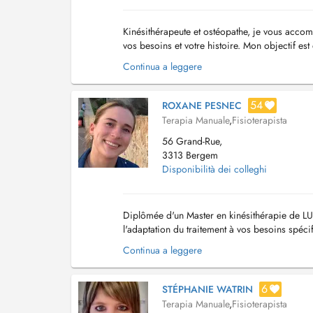
Kinésithérapeute et ostéopathe, je vous accom
vos besoins et votre histoire. Mon objectif es
de confiance. Je prends en charge la réé...
Continua a leggere
54
ROXANE PESNEC
Terapia Manuale
,
Fisioterapista
56 Grand-Rue,
3313 Bergem
Disponibilità dei colleghi
Diplômée d'un Master en kinésithérapie de LU
l'adaptation du traitement à vos besoins spéci
le traitement des pathologies : -orthop...
Continua a leggere
6
STÉPHANIE WATRIN
Terapia Manuale
,
Fisioterapista