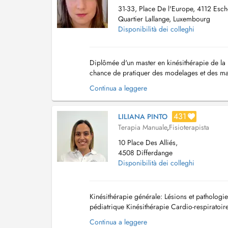
31-33, Place De l'Europe, 4112 Esch-s
Quartier Lallange, Luxembourg
Disponibilità dei colleghi
Diplômée d'un master en kinésithérapie de la
chance de pratiquer des modelages et des mas
études. J'ai travaillé en tant que kinésithérapeu
Continua a leggere
431
LILIANA PINTO
Terapia Manuale
,
Fisioterapista
10 Place Des Alliés,
4508 Differdange
Disponibilità dei colleghi
Kinésithérapie générale: Lésions et pathologi
pédiatrique Kinésithérapie Cardio-respiratoir
Gestion de la Douleur chronique Oncologie D
Continua a leggere