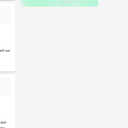
nt sur
 aux
une