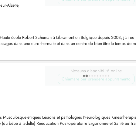
ur-Alzette,
 Haute école Robert Schuman à Libramont en Belgique depuis 2008, j'ai eu 
sages dans une cure thermale et dans un centre de bien-être le temps de 
te dans ...
Nessuna disponibilità online
Chiamare per prendere appuntamento
es Musculosquelettiques Lésions et pathologies Neurologiques Kinesitherapi
e (du bébé à ladulte) Rééducation Post-opératoire Ergonomie et Santé au Tra
ra...