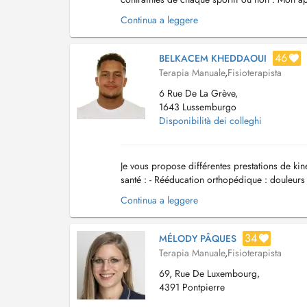
analyse précise des besoins fonctionnels de c
Continua a leggere
46
BELKACEM KHEDDAOUI
Terapia Manuale
,
Fisioterapista
6 Rue De La Grève,
1643 Lussemburgo
Disponibilità dei colleghi
Je vous propose différentes prestations de ki
santé : - Rééducation orthopédique : douleurs 
cervicalgie : douleurs du dos et de la nuque. - 
Continua a leggere
34
MÉLODY PÂQUES
Terapia Manuale
,
Fisioterapista
69, Rue De Luxembourg,
4391 Pontpierre