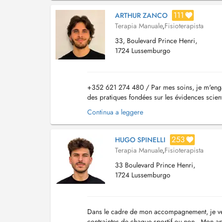
111
ARTHUR ZANCO
Terapia Manuale
,
Fisioterapista
33, Boulevard Prince Henri,
1724 Lussemburgo
+352 621 274 480 / Par mes soins, je m'engag
des pratiques fondées sur les évidences scient
Rééducation Musculo-squelettique, Traumatolo
Continua a leggere
253
HUGO SPINELLI
Terapia Manuale
,
Fisioterapista
33 Boulevard Prince Henri,
1724 Lussemburgo
Dans le cadre de mon accompagnement, je veil
contraintes de chaque sportif ou non . Mon ap