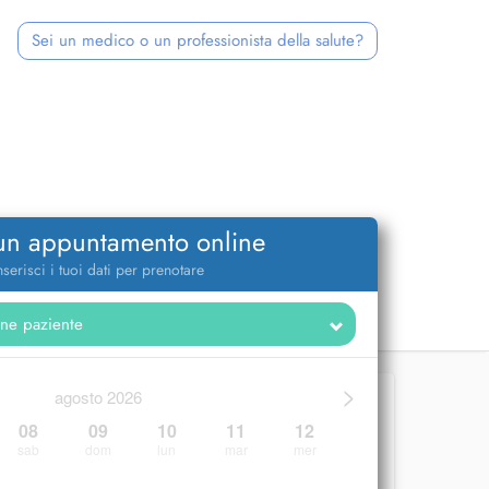
Sei un medico o un professionista della salute?
 un appuntamento online
nserisci i tuoi dati per prenotare
>
agosto 2026
08
09
10
11
12
sab
dom
lun
mar
mer