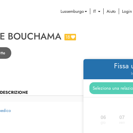
Lussemburgo
IT
Aiuto
Login
INE BOUCHAMA
18
tte
Fissa
I
DESCRIZIONE
medico
06
07
gio
ven