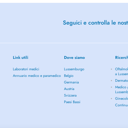
Seguici e controlla le nost
Link utili
Dove siamo
Ricerc
Laboratori medici
Lussemburgo
Oftalmol
a Lusse
Annuario medico e paramedico
Belgio
Dermato
Germania
Medico g
Austria
Lussem
Svizzera
Ginecol
Paesi Bassi
Continu