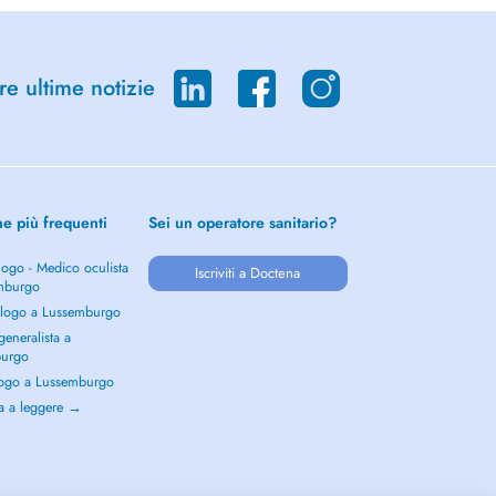
re ultime notizie
he più frequenti
Sei un operatore sanitario?
ogo - Medico oculista
Iscriviti a Doctena
mburgo
logo a Lussemburgo
eneralista a
burgo
ogo a Lussemburgo
a a leggere →