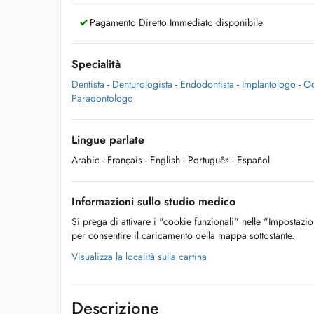
Pagamento Diretto Immediato disponibile
Specialità
Dentista
-
Denturologista
-
Endodontista
-
Implantologo
-
Od
Paradontologo
Lingue parlate
Arabic
- Français
- English
- Português
- Español
Informazioni sullo studio medico
Si prega di attivare i "cookie funzionali" nelle "Impostazi
per consentire il caricamento della mappa sottostante.
Visualizza la località sulla cartina
Descrizione