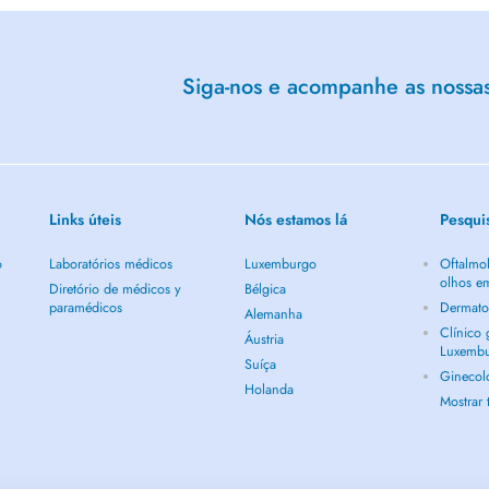
Siga-nos e acompanhe as nossas 
Links úteis
Nós estamos lá
Pesqui
o
Laboratórios médicos
Luxemburgo
Oftalmol
olhos e
Diretório de médicos y
Bélgica
paramédicos
Dermato
Alemanha
Clínico
Áustria
Luxemb
Suíça
Ginecol
Holanda
Mostrar