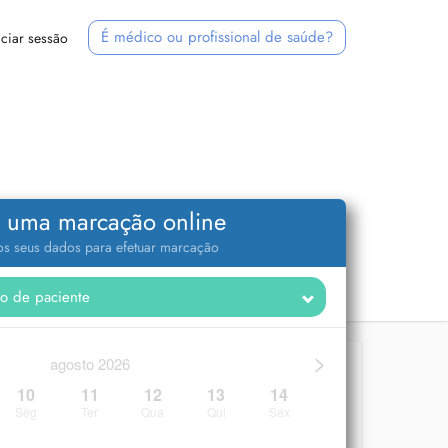
É médico ou profissional de saúde?
iciar sessão
 uma marcação online
 os seus dados para efetuar marcação
>
agosto 2026
10
11
12
13
14
Seg
Ter
Qua
Qui
Sex