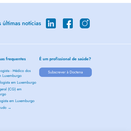
últimas notícias
sas frequentes
É um profissional de saúde?
ogista - Médico dos
Subscrever à Doctena
m Luxemburgo
logista em Luxemburgo
 geral (CG) em
urgo
ogista em Luxemburgo
 tudo →