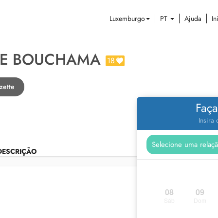
Luxemburgo
PT
Ajuda
In
INE BOUCHAMA
18
zette
Faça
Insira
DESCRIÇÃO
08
09
Sáb
Dom