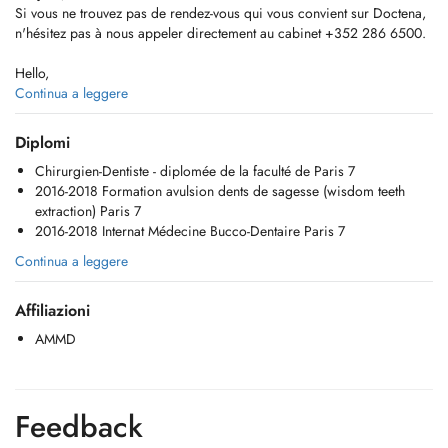
Si vous ne trouvez pas de rendez-vous qui vous convient sur Doctena,
n'hésitez pas à nous appeler directement au cabinet +352 286 6500.
Hello,
If you do not find an appointment on Doctena that suits you, do not
Continua a leggere
hesitate to call us directly at the +352 286 6500.
Diplomi
Chirurgien-Dentiste - diplomée de la faculté de Paris 7
Extractions dents de sagesse (wisdom teeth extractions)
2016-2018 Formation avulsion dents de sagesse (wisdom teeth
extraction) Paris 7
Dévitalisation (root canal treatments)
2016-2018 Internat Médecine Bucco-Dentaire Paris 7
Soins adultes et enfants (fillings)
Continua a leggere
Prothèse fixe (couronnes, inlays, onlays, bridges) et amovible
Affiliazioni
(prosthesis)
AMMD
Blanchiment (bleaching)
Feedback