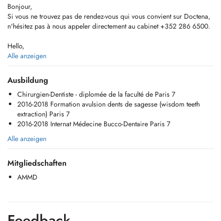
Bonjour,
Si vous ne trouvez pas de rendez-vous qui vous convient sur Doctena,
n'hésitez pas à nous appeler directement au cabinet +352 286 6500.
Hello,
If you do not find an appointment on Doctena that suits you, do not
Alle anzeigen
hesitate to call us directly at the +352 286 6500.
Ausbildung
Chirurgien-Dentiste - diplomée de la faculté de Paris 7
Extractions dents de sagesse (wisdom teeth extractions)
2016-2018 Formation avulsion dents de sagesse (wisdom teeth
extraction) Paris 7
Dévitalisation (root canal treatments)
2016-2018 Internat Médecine Bucco-Dentaire Paris 7
Soins adultes et enfants (fillings)
Alle anzeigen
Prothèse fixe (couronnes, inlays, onlays, bridges) et amovible
Mitgliedschaften
(prosthesis)
AMMD
Blanchiment (bleaching)
Feedback