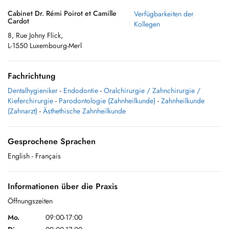
Cabinet Dr. Rémi Poirot et Camille
Verfügbarkeiten der
Cardot
Kollegen
8, Rue Johny Flick,
L-1550 Luxembourg-Merl
Fachrichtung
Dentalhygieniker
-
Endodontie
-
Oralchirurgie / Zahnchirurgie /
Kieferchirurgie
-
Parodontologie (Zahnheilkunde)
-
Zahnheilkunde
(Zahnarzt)
-
Ästhethische Zahnheilkunde
Gesprochene Sprachen
English
- Français
Informationen über die Praxis
Öffnungszeiten
Mo.
09:00-17:00