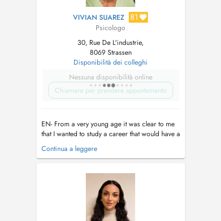
81
VIVIAN SUAREZ
Psicologo
30, Rue De L'industrie,
8069 Strassen
Disponibilità dei colleghi
Nessuna disponibilità online
Chiamare per prendere appuntamento
EN- From a very young age it was clear to me
that I wanted to study a career that would have a
positive impact on people's lives. This interest
Continua a leggere
led me to study psychology. As a psychologist
with degrees from the Université de Lorraine
and the Université Libre de Bruxelles, the well-
being of the peo...