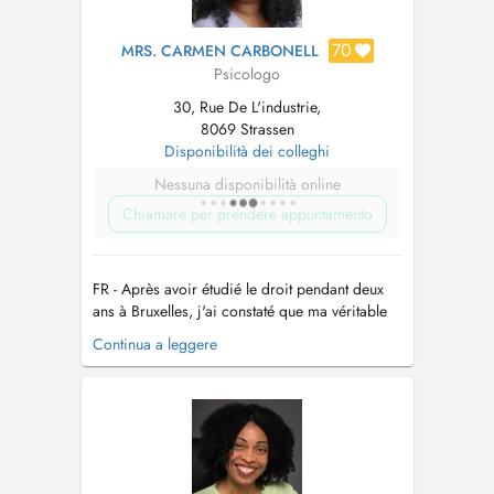
70
MRS. CARMEN CARBONELL
Psicologo
30, Rue De L'industrie,
8069 Strassen
Disponibilità dei colleghi
Nessuna disponibilità online
Chiamare per prendere appuntamento
FR - Après avoir étudié le droit pendant deux
ans à Bruxelles, j'ai constaté que ma véritable
voie était de comprendre l'essence de l'être
Continua a leggere
humain : ses émotions et la façon dont il
interprète ses expériences. Cette vocation m'a
conduit vers la psychologie. Diplômée de
l'Université Libre de Bruxell...