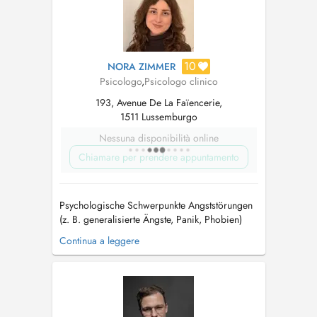
10
NORA ZIMMER
Psicologo
,
Psicologo clinico
193, Avenue De La Faïencerie,
1511 Lussemburgo
Nessuna disponibilità online
Chiamare per prendere appuntamento
Psychologische Schwerpunkte Angststörungen
(z. B. generalisierte Ängste, Panik, Phobien)
Zwangsstörungen Posttraumatische
Continua a leggere
Belastungsstörung (PTBS) Psychische
Belastungen im Zusammenhang mit
chronischen Erkrankungen Depressive
Verstimmungen und Depressionen Fragen rund
um Geschlechtsidentität...