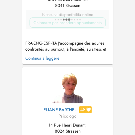
8041 Strassen
Nessuna disponibilità online
Chiamare per prendere appuntamento
FRA-ENG-ESP-ITA J'accompagne des adultes
confrontés au burnout, à l'anxiété, au stress et
aux difficultés amoureuses à retrouver clarté,
Continua a leggere
équilibre émotionnel et bien-être durable. CE
QUE JE PEUX VOUS AIDER À TRAVERSER -
Burnout, stress et épu...
48
ELIANE BARTHEL
Psicologo
14 Rue Henri Dunant,
8024 Strassen