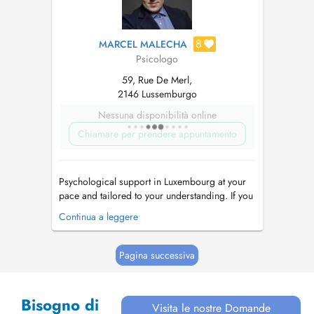
8
MARCEL MALECHA
Psicologo
59, Rue De Merl,
2146 Lussemburgo
Nessuna disponibilità online
Chiamare per prendere appuntamento
Psychological support in Luxembourg at your
pace and tailored to your understanding. If you
are experiencing: Emotional difficulties such as
Continua a leggere
stress, anxiety, phobias, prolonged sadness, or
trouble regulating emotions, Relationship
challenges in family, partnerships, work, or
Pagina successiva
general communi...
Bisogno di
Visita le nostre Domande