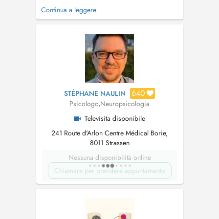
email with the preferred time and the reason
Continua a leggere
for the consultation :
ristulescu.vero@gmail.com
/
ristulescuveronica@icloud.com
Please
understand that priority is given to existing
patients/patients ...
640
STÉPHANE NAULIN
Psicologo
,
Neuropsicologia
Televisita disponibile
241 Route d'Arlon Centre Médical Borie,
8011 Strassen
Nessuna disponibilità online
Chiamare per prendere appuntamento