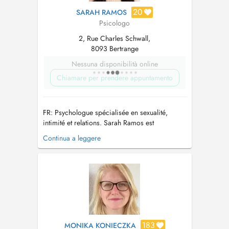
20
SARAH RAMOS
Psicologo
2, Rue Charles Schwall,
8093 Bertrange
Nessuna disponibilità online
Chiamare per prendere appuntamento
FR: Psychologue spécialisée en sexualité,
intimité et relations. Sarah Ramos est
psychologue, titulaire dun master en sexologie,
Continua a leggere
et vous accompagne avec bienveillance dans
les thématiques liées à lintimité, la sexualité et
la relation de couple. Elle propose un
accompagnement professionnel pou...
183
MONIKA KONIECZKA