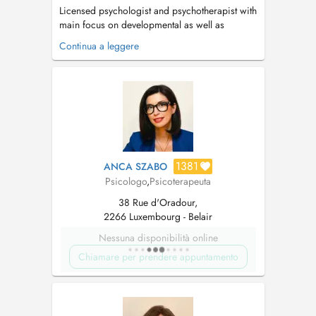
Licensed psychologist and psychotherapist with
main focus on developmental as well as
complex trauma issues, dissociative disorders,
Continua a leggere
attachment issues, and personality disorders.
Individual and couple's therapy. Passion for
healing as well as teaching and supervising.
Use psychodynamic, adaptive inf...
1381
ANCA SZABO
Psicologo
,
Psicoterapeuta
38 Rue d'Oradour,
2266 Luxembourg - Belair
Nessuna disponibilità online
Chiamare per prendere appuntamento