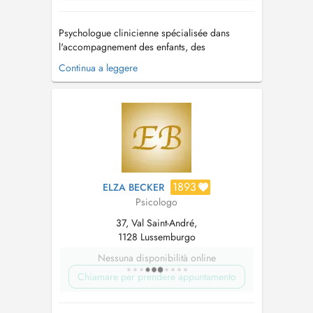
Psychologue clinicienne spécialisée dans
l'accompagnement des enfants, des
adolescents et des familles, je propose un
Continua a leggere
espace d'écoute confidentiel basé sur des
échanges bienveillants, pour comprendre,
soutenir et favoriser le développement
harmonieux de chacun. Mon approche est
centrée sur le di...
1893
ELZA BECKER
Psicologo
37, Val Saint-André,
1128 Lussemburgo
Nessuna disponibilità online
Chiamare per prendere appuntamento