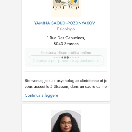
YAMINA SAOUDI-POZDNYAKOV
Psicologo
1 Rue Des Capucines,
8043 Strassen
Nessuna disponibilità online
Chiamare per prendere appuntamento
Bienvenue, Je suis psychologue clinicienne et je
vous accueille à Strassen, dans un cadre calme
et confidentiel, propice à l'exploration de ce
Continua a leggere
que vous traversez. J'accompagne
principalement des adultes en situation de :
Burn-out ou surcharge émotionnelle Anxiété,
dépression, vécu traumati...