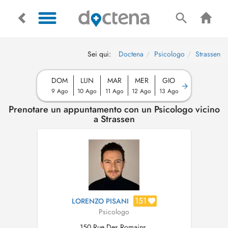
Sei qui:
Doctena
Psicologo
Strassen
DOM
LUN
MAR
MER
GIO
9 Ago
10 Ago
11 Ago
12 Ago
13 Ago
Prenotare un appuntamento con un Psicologo vicino
a Strassen
151
LORENZO PISANI
Psicologo
150 Rue Des Romains,