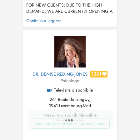
FOR NEW CLIENTS: DUE TO THE HIGH
DEMAND, WE ARE CURRENTLY OPENING A
LIMITED NUMBER OF SPOTS. THIS IS FOR
Continua a leggere
THOSE READY FOR DEEP EMOTIONAL AND
PSYCHOLOGICAL TRANFORMATION. ONLY
SELECTED INDIVIDUALS WILL BECOME
ONGOING CLIENTS. AS A GENERAL RULE,
WE NO LONGER ACCEPT NEW PATIENTS,
UNLESS YOU HAVE AN ...
1381
DR. DENISE REDING-JONES
Psicologo
Televisita disponibile
261 Route de Longwy,
1941 Luxembourg-Merl
Nessuna disponibilità online
Chiamare per prendere appuntamento