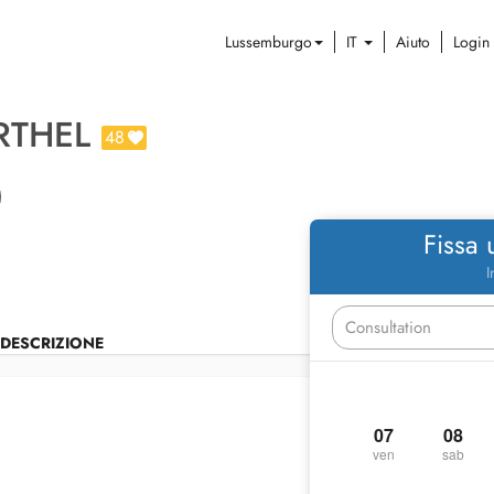
Lussemburgo
IT
Aiuto
Login
RTHEL
48
Fissa
I
DESCRIZIONE
07
08
ven
sab