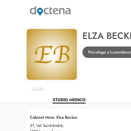
ELZA BECK
Psicologo a Luxembou
+2 foto
STUDIO MEDICO
Cabinet Mme. Elza Becker
37, Val Saint-André,