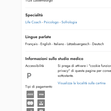
1128 Lussemburgo
Specialità
Life Coach
-
Psicologo
-
Sofrologia
Lingue parlate
Français
- English
- Italiano
- Lëtzebuergesch
- Deutsch
Informazioni sullo studio medico
Accessibilità
Si prega di attivare i "cookie funzio
privacy" di questa pagina per conse
sottostante.
Visualizza la località sulla cartina
Tipi di pagamento