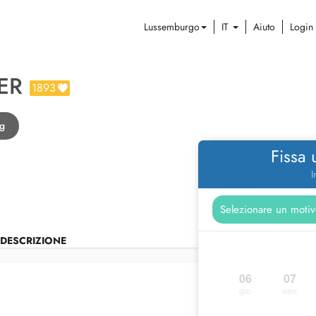
Lussemburgo
IT
Aiuto
Login
ER
1893
rg
Fissa
I
DESCRIZIONE
06
07
gio
ven