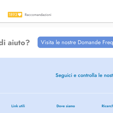
EQUIRE that you give at LEAST 36
schedule your appointment.
THESE DAYS.
1893
Raccomandazioni
ge.
di aiuto?
Visita le nostre Domande Freq
Seguici e controlla le nost
Link utili
Dove siamo
Ricerc