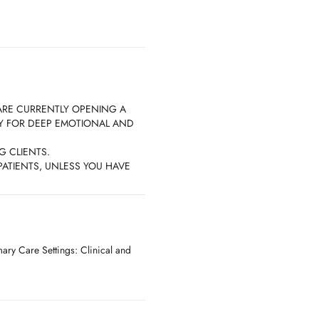
ARE CURRENTLY OPENING A
DY FOR DEEP EMOTIONAL AND
G CLIENTS.
ATIENTS, UNLESS YOU HAVE
ISTING PATIENT.
ry Care Settings: Clinical and