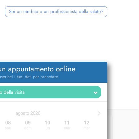
Sei un medico o un professionista della salute?
 un appuntamento online
nserisci i tuoi dati per prenotare
>
agosto 2026
08
09
10
11
12
sab
dom
lun
mar
mer