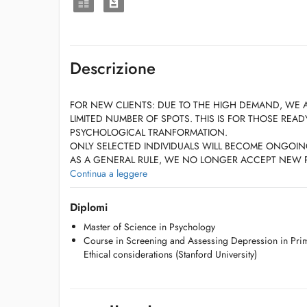
Descrizione
FOR NEW CLIENTS: DUE TO THE HIGH DEMAND, WE 
LIMITED NUMBER OF SPOTS. THIS IS FOR THOSE REA
PSYCHOLOGICAL TRANFORMATION.
ONLY SELECTED INDIVIDUALS WILL BECOME ONGOIN
AS A GENERAL RULE, WE NO LONGER ACCEPT NEW P
AN EXCELLENT RECOMMENDATION BY AN ALREADY EX
Continua a leggere
PLEASE PRIORITIZE EMAILING INSTEAD OF CALLING.
Diplomi
SESSIONS WILL TAKE PLACE IN THE OFFICE
Master of Science in Psychology
Course in Screening and Assessing Depression in Prima
Ethical considerations (Stanford University)
BILL IS DUE AT THE END OF EACH SESSION!