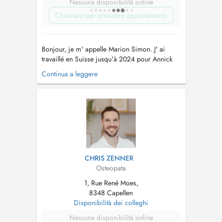
Nessuna disponibilità online
Chiamare per prendere appuntamento
Bonjour, je m' appelle Marion Simon. J' ai
travaillé en Suisse jusqu'à 2024 pour Annick
Gassman. Après cela, j ai décidé de revenir
Continua a leggere
dans mon pays de naissance afin d'exercer ici
mon métier d'ostéopathe. Le cabinet se trouve
dans une cité calme avec des parkings gratuits
devant la porte. Plus...
CHRIS ZENNER
Osteopata
1, Rue René Moes,
8348 Capellen
Disponibilità dei colleghi
Nessuna disponibilità online