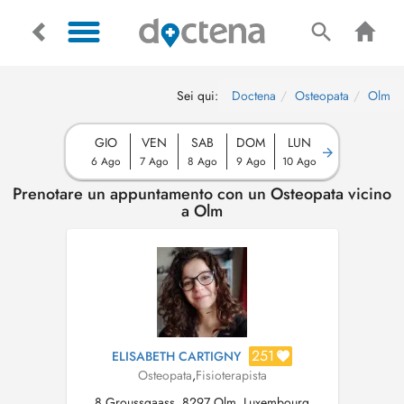
Sei qui:
Doctena
Osteopata
Olm
GIO
VEN
SAB
DOM
LUN
6 Ago
7 Ago
8 Ago
9 Ago
10 Ago
Prenotare un appuntamento con un Osteopata vicino
a Olm
251
ELISABETH CARTIGNY
Osteopata
,
Fisioterapista
8 Groussgaass, 8297 Olm, Luxembourg