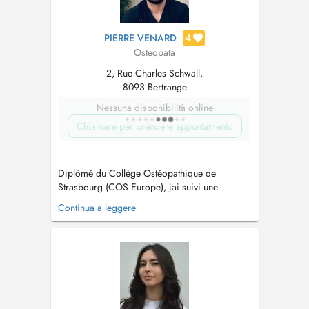
4
PIERRE VENARD
Osteopata
2, Rue Charles Schwall,
8093 Bertrange
Nessuna disponibilità online
Chiamare per prendere appuntamento
Diplômé du Collège Ostéopathique de
Strasbourg (COS Europe), jai suivi une
formation en ostéopathie en cinq années,
Continua a leggere
certifiée RNCP niveau 7. Au cours de ma
formation, jai notamment effectué des stages
en milieu hospitalier et en maternité.
Ostéopathe depuis 2022, jexerce également en
cabinet à Na...