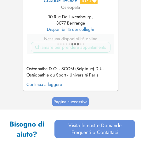
1673
CLAUDE THOMÉ
Osteopata
10 Rue De Luxembourg,
8077 Bertrange
Disponibilità dei colleghi
Nessuna disponibilità online
Chiamare per prendere appuntamento
Ostéopathe D.O. - SCOM (Belgique) D.U.
Ostéopathie du Sport - Université Paris
Nanterre Diplômé ASD/SFDN Dry Needling -
Continua a leggere
David G. Simons Academy Spécialisé dans les
domaines de la correction posturale et de la
prévention des pathologies du sportif.
Pagina successiva
Engagements dans des clubs et/ou organisati...
Bisogno di
Visita le nostre Domande
Frequenti o Contattaci
aiuto?