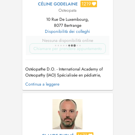
1219
CÉLINE GODELAINE
Osteopata
10 Rue De Luxembourg,
8077 Bertrange
Disponibilità dei colleghi
Nessuna disponibilità online
Chiamare per prendere appuntamento
Ostéopathe D.O. - International Academy of
Osteopathy (IAO) Spécialisée en pédiatrie,
grossesse et post-partum Je prends en charge
Continua a leggere
l'ostéopathie générale et sportive, ainsi que les
bébés, les enfants et les femmes enceintes.
Pour toute demande urgente, n'hésitez pas à
téléphoner au cabinet. ...