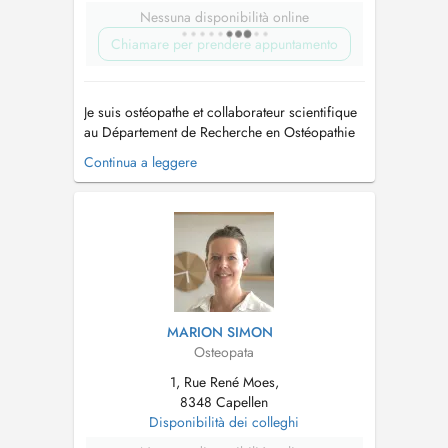
Nessuna disponibilità online
Chiamare per prendere appuntamento
Je suis ostéopathe et collaborateur scientifique
au Département de Recherche en Ostéopathie
de l'Université Libre de Bruxelles, où j'ai
Continua a leggere
également obtenu mon diplôme. Cette double
activité me permet de proposer une prise en
charge fondée sur des connaissances
actualisées, rigoureuses et directement a...
MARION SIMON
Osteopata
1, Rue René Moes,
8348 Capellen
Disponibilità dei colleghi