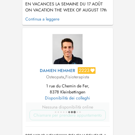
EN VACANCES LA SEMAINE DU 17 AOÛT
ON VACATION THE WEEK OF AUGUST 17th
Diplômée d'un Master de spécialisation en
Continua a leggere
Ostéopathie de l'Université Libre de Bruxelles,
les compétences acquises au cours de ce
cursus me permettent de vous prendre en
charge en toute sécurité, au moyen d'une
approche rigour...
2223
DAMIEN HEMMER
Osteopata
,
Fisioterapista
1 rue du Chemin de Fer,
8378 Kleinbettingen
Disponibilità dei colleghi
Nessuna disponibilità online
Chiamare per prendere appuntamento