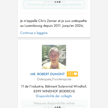
Chiamare per prendere appuntamento
Je m'appelle Chris Zenner et je suis ostéopathe
au Luxembourg depuis 2011. Jusqu'en 2024,
j'ai travaillé à Garnich dans le cabinet de Jo
Continua a leggere
Buekens. Le nouveau cabinet se trouve dans
une cité calme avec des parkings gratuits
devant la porte. Plus d'informations sur notre
site internet www.osteo...
121
MR. ROBERT DUMONT
Osteopata
,
Fisioterapista
11 de l'industrie, Bâtiment Solarwind Windhof,
8399 WINDHOF (KOERICH)
Disponibilità dei colleghi
Nessuna disponibilità online