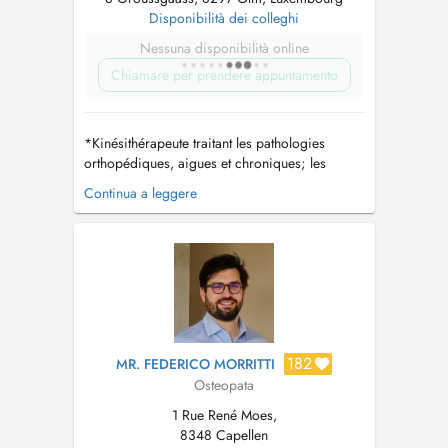
Disponibilità dei colleghi
Nessuna disponibilità online
Chiamare per prendere appuntamento
*Kinésithérapeute traitant les pathologies
orthopédiques, aigues et chroniques; les
pathologies du sport ; les troubles temporo-
Continua a leggere
mandibulaires; les pathologies respiratoires
pédiatriques et adultes ; les pathologies
lymphatiques,... *Aussi kiné spécialisée en
pelvi-périnéologie, traitant les path...
182
MR. FEDERICO MORRITTI
Osteopata
1 Rue René Moes,
8348 Capellen