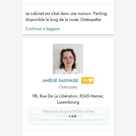
Le cabinet est situé dans une maison. Parking
disponible le long de la route. Ostéopathe
D.O., diplômé de l'Université Libre de
Continua a leggere
Bruxelles (ULB), je reçois des patients à partir
de 6 ans, de lenfant à la personne âgée. Je
pratique une ostéopathie fondée sur une
approche clinique et basée sur l...
34
AMÉLIE SAUVAGE
Osteopata
9B, Rue De La Libération, 8245 Mamer,
Luxembourg
Nessuna disponibilità online
Chiamare per prendere appuntamento