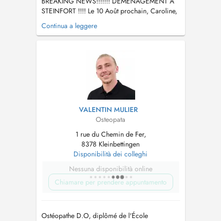
BREAKING NEWS!!!!!!! DEMENAGEMENT A
STEINFORT !!!! Le 10 Août prochain, Caroline,
Marie et moi déménagerons dans un nouveau
Continua a leggere
centre à Steinfort! Valentin, un ostéopathe de
Paris complètera l'équipe du Centre Kiné &
Ostéo Hemmer. Il se situe au 5-7, route d'Arlon
à L-8410 Steinfort, juste en face ...
VALENTIN MULIER
Osteopata
1 rue du Chemin de Fer,
8378 Kleinbettingen
Disponibilità dei colleghi
Nessuna disponibilità online
Chiamare per prendere appuntamento
Ostéopathe D.O, diplômé de l'École