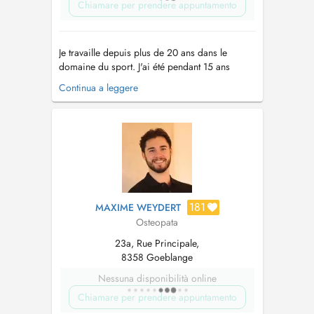
Chiamare per prendere appuntamento
Je travaille depuis plus de 20 ans dans le
domaine du sport. J'ai été pendant 15 ans
kinésithérapeute de la fédération
Continua a leggere
Luxembourgeoise d'Athlétisme et ai participé à
de nombreuses compétitions internationales
avec les athlètes ( Championnats d'Europe de
Zurich 2014, Amsterdam 2016 et Berlin 2018
en...
181
MAXIME WEYDERT
Osteopata
23a, Rue Principale,
8358 Goeblange
Nessuna disponibilità online
Chiamare per prendere appuntamento