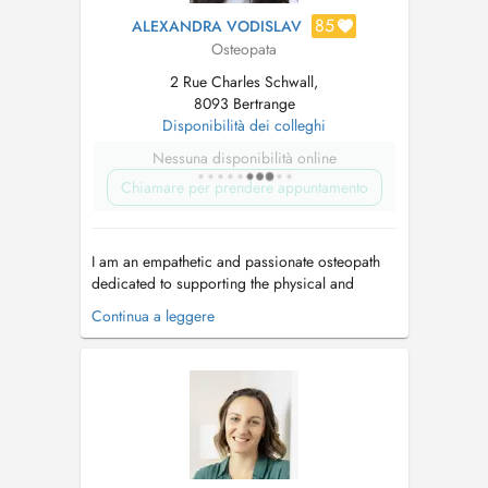
85
ALEXANDRA VODISLAV
Osteopata
2 Rue Charles Schwall,
8093 Bertrange
Disponibilità dei colleghi
Nessuna disponibilità online
Chiamare per prendere appuntamento
I am an empathetic and passionate osteopath
dedicated to supporting the physical and
mental wellbeing of patients of all ages, from
Continua a leggere
newborns to adults. By addressing their needs
comprehensively throughout life's stages and
collaborating with other experts, I provide
holistic, personalized care. As a...