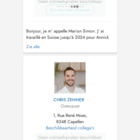
Geen onlineafspraken beschikbaar
Bel voor een afspraak
Bonjour, je m' appelle Marion Simon. J' ai
travaillé en Suisse jusqu'à 2024 pour Annick
Gassman. Après cela, j ai décidé de revenir
Zie alle
dans mon pays de naissance afin d'exercer ici
mon métier d'ostéopathe. Le cabinet se trouve
dans une cité calme avec des parkings gratuits
devant la porte. Plus...
CHRIS ZENNER
Osteopaat
1, Rue René Moes,
8348 Capellen
Beschikbaarheid collega's
Geen onlineafspraken beschikbaar