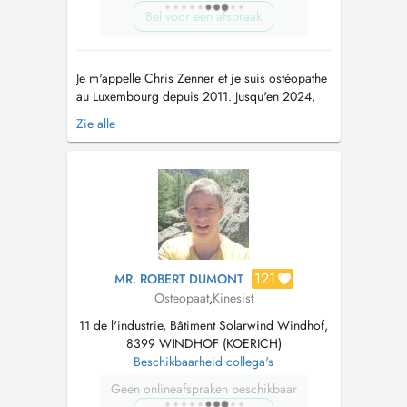
Bel voor een afspraak
Je m'appelle Chris Zenner et je suis ostéopathe
au Luxembourg depuis 2011. Jusqu'en 2024,
j'ai travaillé à Garnich dans le cabinet de Jo
Zie alle
Buekens. Le nouveau cabinet se trouve dans
une cité calme avec des parkings gratuits
devant la porte. Plus d'informations sur notre
site internet www.osteo...
121
MR. ROBERT DUMONT
Osteopaat
,
Kinesist
11 de l'industrie, Bâtiment Solarwind Windhof,
8399 WINDHOF (KOERICH)
Beschikbaarheid collega's
Geen onlineafspraken beschikbaar