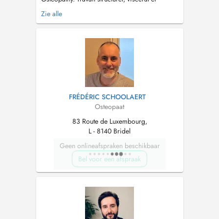
crânien Spécialisé en ostéopathie pédiatrique
Zie alle
et en manipulation structurelle tissulaire...
FRÉDÉRIC SCHOOLAERT
Osteopaat
83 Route de Luxembourg,
L - 8140 Bridel
Geen onlineafspraken beschikbaar
Bel voor een afspraak