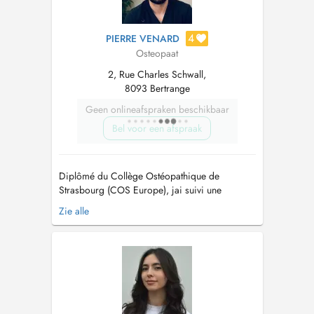
4
PIERRE VENARD
Osteopaat
2, Rue Charles Schwall,
8093 Bertrange
Geen onlineafspraken beschikbaar
Bel voor een afspraak
Diplômé du Collège Ostéopathique de
Strasbourg (COS Europe), jai suivi une
formation en ostéopathie en cinq années,
Zie alle
certifiée RNCP niveau 7. Au cours de ma
formation, jai notamment effectué des stages
en milieu hospitalier et en maternité.
Ostéopathe depuis 2022, jexerce également en
cabinet à Na...