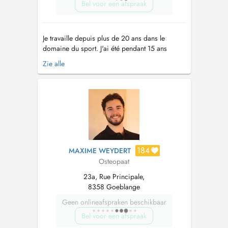
Bel voor een afspraak
Je travaille depuis plus de 20 ans dans le
domaine du sport. J'ai été pendant 15 ans
kinésithérapeute de la fédération
Zie alle
Luxembourgeoise d'Athlétisme et ai participé à
de nombreuses compétitions internationales
avec les athlètes ( Championnats d'Europe de
Zurich 2014, Amsterdam 2016 et Berlin 2018
en...
184
MAXIME WEYDERT
Osteopaat
23a, Rue Principale,
8358 Goeblange
Geen onlineafspraken beschikbaar
Bel voor een afspraak