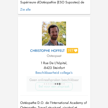
Supérieure dOstéopathie (ESO Suposteo) de
Paris, exerce depuis Août 2026 au Centre Kiné
Zie alle
et Ostéo Hemmer à Steinfort. Prise en charge
des nourrissons, enfants, adolescents, adultes,
séniors, sportifs et personnes en situation de
handicap. Consultations les lun...
197
CHRISTOPHE HOFFELT
Osteopaat
1 Rue De L'hôpital,
-8423 Steinfort
Beschikbaarheid collega's
Geen onlineafspraken beschikbaar
Bel voor een afspraak
Ostéopathe D.O. de l'International Academy of
Osteopathy. Travail structurel, viscéral et