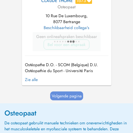
1673
CLAUDE THOMÉ
Osteopaat
10 Rue De Luxembourg,
8077 Bertrange
Beschikbaarheid collega's
Geen onlineafspraken beschikbaar
Bel voor een afspraak
Ostéopathe D.O. - SCOM (Belgique) D.U.
Ostéopathie du Sport - Université Paris
Nanterre Diplômé ASD/SFDN Dry Needling -
Zie alle
David G. Simons Academy Spécialisé dans les
domaines de la correction posturale et de la
prévention des pathologies du sportif.
Volgende pagina
Engagements dans des clubs et/ou organisati...
Osteopaat
De osteopaat gebruikt manuele technieken om onevenwichtigheden in
het musculoskeletale en myofasciale systeem te behandelen. Deze