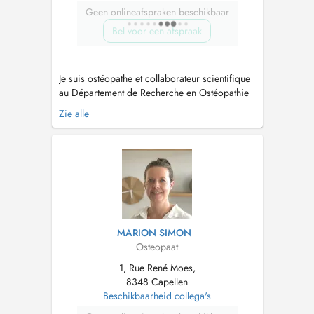
Geen onlineafspraken beschikbaar
Bel voor een afspraak
Je suis ostéopathe et collaborateur scientifique
au Département de Recherche en Ostéopathie
de l'Université Libre de Bruxelles, où j'ai
Zie alle
également obtenu mon diplôme. Cette double
activité me permet de proposer une prise en
charge fondée sur des connaissances
actualisées, rigoureuses et directement a...
MARION SIMON
Osteopaat
1, Rue René Moes,
8348 Capellen
Beschikbaarheid collega's