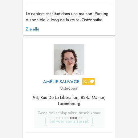
Le cabinet est situé dans une maison. Parking
disponible le long de la route. Ostéopathe
D.O., diplômé de l'Université Libre de
Zie alle
Bruxelles (ULB), je reçois des patients à partir
de 6 ans, de lenfant à la personne âgée. Je
pratique une ostéopathie fondée sur une
approche clinique et basée sur l...
35
AMÉLIE SAUVAGE
Osteopaat
9B, Rue De La Libération, 8245 Mamer,
Luxembourg
Geen onlineafspraken beschikbaar
Bel voor een afspraak