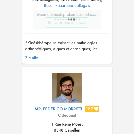
Beschikbaarheid collega's
Geen onlineafspraken beschikbaar
Bel voor een afspraak
*Kinésithérapeute traitant les pathologies
orthopédiques, aigues et chroniques; les
pathologies du sport ; les troubles temporo-
Zie alle
mandibulaires; les pathologies respiratoires
pédiatriques et adultes ; les pathologies
lymphatiques,... *Aussi kiné spécialisée en
pelvi-périnéologie, traitant les path...
182
MR. FEDERICO MORRITTI
Osteopaat
1 Rue René Moes,
8348 Capellen