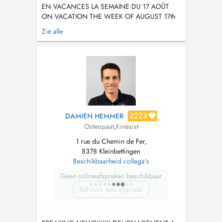
EN VACANCES LA SEMAINE DU 17 AOÛT
ON VACATION THE WEEK OF AUGUST 17th
Diplômée d'un Master de spécialisation en
Zie alle
Ostéopathie de l'Université Libre de Bruxelles,
les compétences acquises au cours de ce
cursus me permettent de vous prendre en
charge en toute sécurité, au moyen d'une
approche rigour...
2223
DAMIEN HEMMER
Osteopaat
,
Kinesist
1 rue du Chemin de Fer,
8378 Kleinbettingen
Beschikbaarheid collega's
Geen onlineafspraken beschikbaar
Bel voor een afspraak