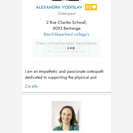
85
ALEXANDRA VODISLAV
Osteopaat
2 Rue Charles Schwall,
8093 Bertrange
Beschikbaarheid collega's
Geen onlineafspraken beschikbaar
Bel voor een afspraak
I am an empathetic and passionate osteopath
dedicated to supporting the physical and
mental wellbeing of patients of all ages, from
Zie alle
newborns to adults. By addressing their needs
comprehensively throughout life's stages and
collaborating with other experts, I provide
holistic, personalized care. As a...