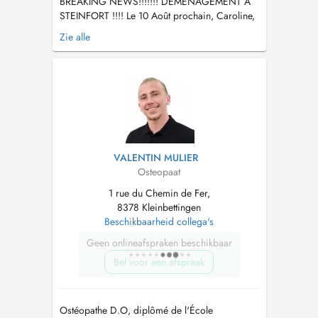
BREAKING NEWS!!!!!!! DEMENAGEMENT A
STEINFORT !!!! Le 10 Août prochain, Caroline,
Marie et moi déménagerons dans un nouveau
Zie alle
centre à Steinfort! Valentin, un ostéopathe de
Paris complètera l'équipe du Centre Kiné &
Ostéo Hemmer. Il se situe au 5-7, route d'Arlon
à L-8410 Steinfort, juste en face ...
VALENTIN MULIER
Osteopaat
1 rue du Chemin de Fer,
8378 Kleinbettingen
Beschikbaarheid collega's
Geen onlineafspraken beschikbaar
Bel voor een afspraak
Ostéopathe D.O, diplômé de l'École