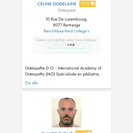
1219
CÉLINE GODELAINE
Osteopaat
10 Rue De Luxembourg,
8077 Bertrange
Beschikbaarheid collega's
Geen onlineafspraken beschikbaar
Bel voor een afspraak
Ostéopathe D.O. - International Academy of
Osteopathy (IAO) Spécialisée en pédiatrie,
grossesse et post-partum Je prends en charge
Zie alle
l'ostéopathie générale et sportive, ainsi que les
bébés, les enfants et les femmes enceintes.
Pour toute demande urgente, n'hésitez pas à
téléphoner au cabinet. ...