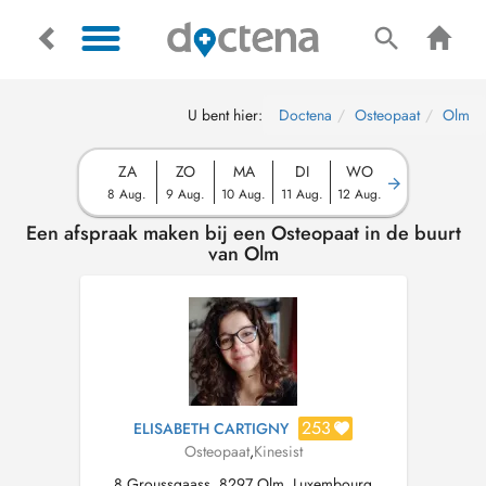
U bent hier:
Doctena
Osteopaat
Olm
ZA
ZO
MA
DI
WO
8 Aug.
9 Aug.
10 Aug.
11 Aug.
12 Aug.
Een afspraak maken bij een Osteopaat in de buurt
van Olm
253
ELISABETH CARTIGNY
Osteopaat
,
Kinesist
8 Groussgaass, 8297 Olm, Luxembourg