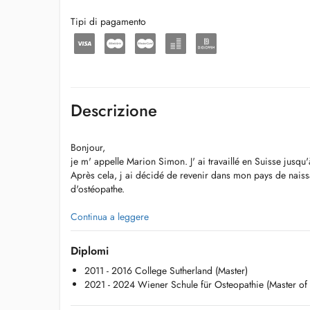
Tipi di pagamento
Descrizione
Bonjour,
je m' appelle Marion Simon. J' ai travaillé en Suisse jus
Après cela, j ai décidé de revenir dans mon pays de naiss
d'ostéopathe.
Le cabinet se trouve dans une cité calme avec des parkings 
Continua a leggere
Plus d'informations sur notre site internet www.osteozenner
Diplomi
2011 - 2016 College Sutherland (Master)
Pour toute urgence, appelez au 621 38 49 14
2021 - 2024 Wiener Schule für Osteopathie (Master of