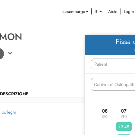
Lussemburgo
IT
Aiuto
Login
IMON
Fissa
Cabinet d' Ostéopath
DESCRIZIONE
06
07
i colleghi
gio
ven
13:45