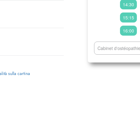
14:30
15:15
16:00
Cabinet d‘ostéopathie
lità sulla cartina