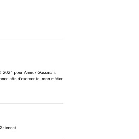
qu'à 2024 pour Annick Gassman.
ance afin d'exercer ici mon métier
gratuits devant la porte.
.lu.
 Science)