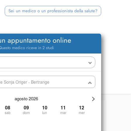
Sei un medico o un professionista della salute?
 un appuntamento online
Questo medico riceve in 2 studi
ie Sonja Origer - Bertrange
>
agosto 2026
08
09
10
11
12
sab
dom
lun
mar
mer