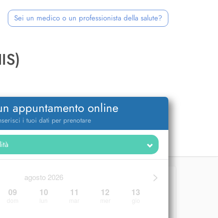
Sei un medico o un professionista della salute?
IS)
 un appuntamento online
nserisci i tuoi dati per prenotare
>
agosto 2026
09
10
11
12
13
dom
lun
mar
mer
gio