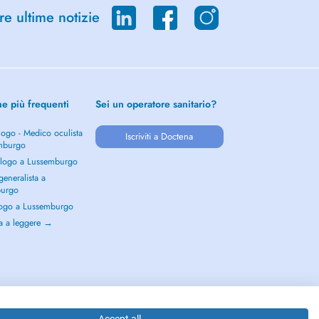
re ultime notizie
he più frequenti
Sei un operatore sanitario?
ogo - Medico oculista
Iscriviti a Doctena
mburgo
logo a Lussemburgo
eneralista a
burgo
ogo a Lussemburgo
a a leggere →