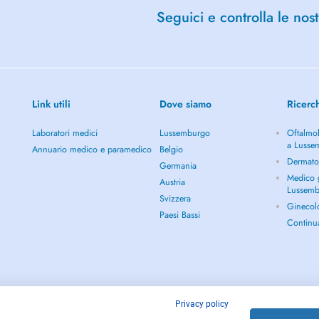
Seguici e controlla le nost
Link utili
Dove siamo
Ricerc
Laboratori medici
Lussemburgo
Oftalmol
a Lusse
Annuario medico e paramedico
Belgio
Dermato
Germania
Medico g
Austria
Lussem
Svizzera
Ginecol
Paesi Bassi
Continu
Privacy policy