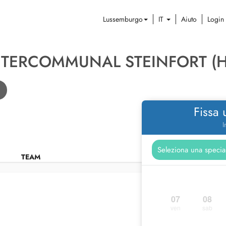
Lussemburgo
IT
Aiuto
Login
NTERCOMMUNAL STEINFORT (H
Fissa
I
TEAM
07
08
ven
sab