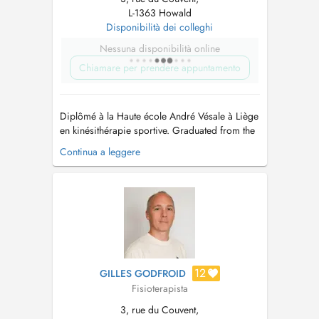
L-1363 Howald
Disponibilità dei colleghi
Nessuna disponibilità online
Chiamare per prendere appuntamento
Diplômé à la Haute école André Vésale à Liège
en kinésithérapie sportive. Graduated from the
André Vésale High School in Liège in sports
Continua a leggere
physiotherapy Formation en Thérapaie
manuelle, rééducation posturale globale R.P.G.,
kinésithérapie respiratoire. Training in manual
thera...
12
GILLES GODFROID
Fisioterapista
3, rue du Couvent,