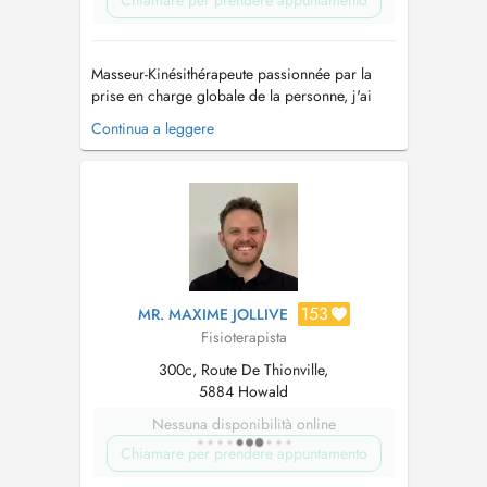
Chiamare per prendere appuntamento
Masseur-Kinésithérapeute passionnée par la
prise en charge globale de la personne, j'ai
d'abord exploré les approches
Continua a leggere
complémentaires à travers une formation en
Naturopathie, avant de m'orienter vers la
Kinésithérapie. Aujourd'hui, je me spécialise
dans la santé de la femme, notamment: -en
pelv...
153
MR. MAXIME JOLLIVE
Fisioterapista
300c, Route De Thionville,
5884 Howald
Nessuna disponibilità online
Chiamare per prendere appuntamento