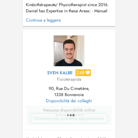
Kinésithérapeute/ Physiotherapist since 2016.
Daniel has Expertise in these Areas: - Manuel
Therapy (Inomt) - Sportsphysiotherapy and
Continua a leggere
Taping - Pre- & Post Operative Physiotherapy -
Return to Sports (RTS) - Orthopedic
Physiotherapy - Functional Training Therapy
Work Experience: 2022 - P...
248
SVEN KALBE
Fisioterapista
90, Rue Du Cimetière,
1338 Bonnevoie
Disponibilità dei colleghi
Nessuna disponibilità online
Chiamare per prendere appuntamento