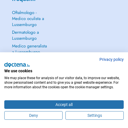
Oftalmologo -
Medico oculista a
Lussemburgo
Dermatologo a
Lussemburgo
Medico generalista
a Lussemburgo
Ginecologo a
Privacy policy
Lussemburgo
We use cookies
Continua a leggere
We may place these for analysis of our visitor data, to improve our website,
→
show personalised content and to give you a great website experience. For
more information about the cookies open the cookie manager settings.
Accept all
PER LE URGENZE, CONSULTARE : 112
Deny
Settings
Copyright © 2026 - DOCTENA S.A. 42, Rue de la Vallée, L-2661 Luxembourg