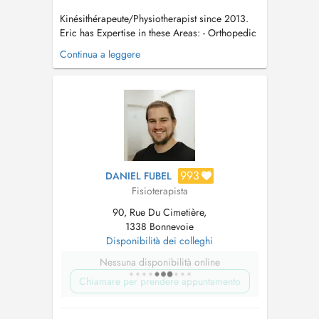
Kinésithérapeute/Physiotherapist since 2013.
Eric has Expertise in these Areas: - Orthopedic
Physiotherapy - Pre- & Post Operative
Continua a leggere
Physiotherapy - Functional Training Therapy -
Manual Therapy - Sportsphysiotherapy - Manual
Lymphatic Drainage - Kinesiology Taping Work
Experience: 202...
993
DANIEL FUBEL
Fisioterapista
90, Rue Du Cimetière,
1338 Bonnevoie
Disponibilità dei colleghi
Nessuna disponibilità online
Chiamare per prendere appuntamento