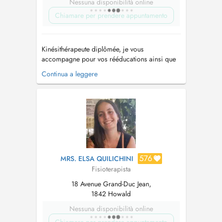
Nessuna disponibilità online
Chiamare per prendere appuntamento
Kinésithérapeute diplômée, je vous
accompagne pour vos rééducations ainsi que
pour des prestations spécifiques comme les
Continua a leggere
ventouses médicales et le massage bien-être.
Drainage lymphatique, kinésithérapie
respiratoire (adultes et enfants). À l'écoute de
vos besoins, je propose des soins
personnalis...
576
MRS. ELSA QUILICHINI
Fisioterapista
18 Avenue Grand-Duc Jean,
1842 Howald
Nessuna disponibilità online