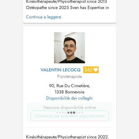
Kinésithérapeute/Physiotherapist since 2013
Ostéopathe since 2025 Sven has Expertise in
these Areas: - Ostéopathie - Orthopedic and
Continua a leggere
Traumatology Physiotherapy - Pre- & Post
Operativ Physiotherapy - Craniosacral Therapy
- Functional Flossing - Fascial & Visceral
Therapy - Manual Thera...
342
VALENTIN LECOCQ
Fisioterapista
90, Rue Du Cimetière,
1338 Bonnevoie
Disponibilità dei colleghi
Nessuna disponibilità online
Chiamare per prendere appuntamento
Kinésithérapeute/Physiotherapist since 2022.