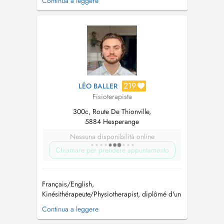
Continua a leggere
à vos objectifs. J'interviens dans les domaines
suivants : Rééducation musculosquelettique
(douleurs, traumatismes, troubles fonctionnels)
Rééducation orthop...
219
LÉO BALLER
Fisioterapista
300c, Route De Thionville,
5884 Hesperange
Nessuna disponibilità online
Chiamare per prendere appuntamento
Français/English,
Kinésithérapeute/Physiotherapist, diplômé d'un
Master à Lunex University. Je prends en charge :
Continua a leggere
Rééducation par ondes de choc, Rééducation