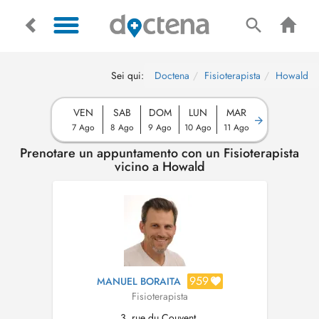
Sei qui:
Doctena
Fisioterapista
Howald
VEN
SAB
DOM
LUN
MAR
7 Ago
8 Ago
9 Ago
10 Ago
11 Ago
Prenotare un appuntamento con un Fisioterapista
vicino a Howald
959
MANUEL BORAITA
Fisioterapista
3, rue du Couvent,