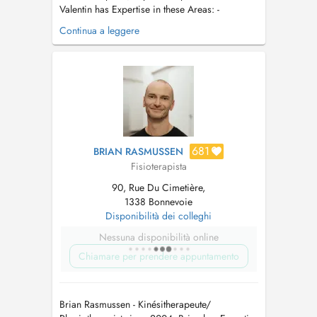
Valentin has Expertise in these Areas: -
Orthopedic and Traumatology Physiotherapy -
Continua a leggere
Pre- & Post Operativ Physiotherapy - Functional
Training Therapy - Functional Flossing -
Zertified Back Coach - Zert.
Rückenschullehrerlizenz - Manuel Lymphatic ...
681
BRIAN RASMUSSEN
Fisioterapista
90, Rue Du Cimetière,
1338 Bonnevoie
Disponibilità dei colleghi
Nessuna disponibilità online
Chiamare per prendere appuntamento
Brian Rasmussen - Kinésitherapeute/