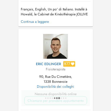
Français, English, Un po' di Italiano. Installé à
Howald, le Cabinet de Kinésithérapie JOLLIVE
Maxime vous reçoit dans un cabinet
Continua a leggere
entièrement rénové, anciennement cabinet Eric
Thomas. Toute l'équipe est jeune et dynamique,
prête à vous recevoir pour vous aider. Prise en
charge : - Onde de ...
877
ERIC EDLINGER
Fisioterapista
90, Rue Du Cimetière,
1338 Bonnevoie
Disponibilità dei colleghi
Nessuna disponibilità online
Chiamare per prendere appuntamento