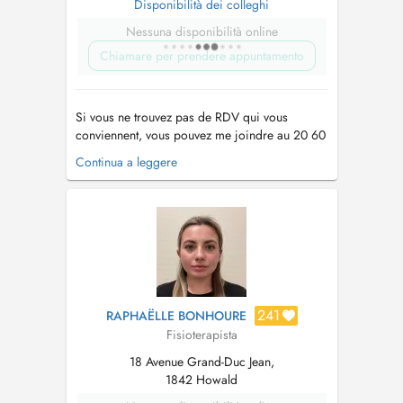
Disponibilità dei colleghi
Nessuna disponibilità online
Chiamare per prendere appuntamento
Si vous ne trouvez pas de RDV qui vous
conviennent, vous pouvez me joindre au 20 60
03 54. Tous les horaires ne sont pas sur le
Continua a leggere
planning ci-dessus. If you cannot find an
appointment that suits you, you can contact me
on 20 60 03 54. Not all hours are on the
schedule above. Equipement d...
241
RAPHAËLLE BONHOURE
Fisioterapista
18 Avenue Grand-Duc Jean,
1842 Howald