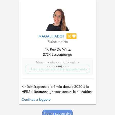
orthopédique simple et complexe, Rééducation
neurologique, Rééducation respiratoire,
Rééducation sportive, Drainage lymphatique,
Traite...
18
MAGALI JADOT
Fisioterapista
47, Rue De Wiltz,
2734 Lussemburgo
Nessuna disponibilità online
Chiamare per prendere appuntamento
Kinésithérapeute diplômée depuis 2020 à la
HERS (Libramont), je vous accueille au cabinet
et à domicile pour des soins adaptés à vos
Continua a leggere
besoins. Outre la kinésithérapie générale, je
suis spécialisée en : - Rééducation pédiatrique
de la naissance à 18 ans : fonctionnelle, ortho-
Pagina successiva