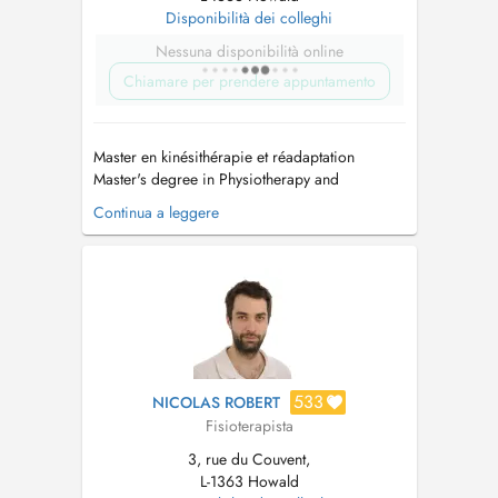
Disponibilità dei colleghi
Nessuna disponibilità online
Chiamare per prendere appuntamento
Master en kinésithérapie et réadaptation
Master's degree in Physiotherapy and
Rehabilitation Université Catholique de Louvain
Continua a leggere
(UCL) - Louvain-la-Neuve - Belgique
Spécialisation en Thérapie Manuelle Maitland
Specialization in Manual Therapy Maitland ...
533
NICOLAS ROBERT
Fisioterapista
3, rue du Couvent,
L-1363 Howald