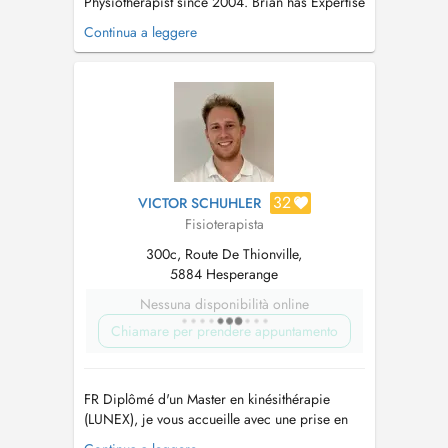
Physiotherapist since 2004. Brian has Expertise
in these Areas: Manual Therapy (Maitland)
Continua a leggere
Sportsphysiotherapy Triggerpoint Therapy Dry
Needling Brian has over the years been
involved in several Sports Teams and
Federations: 10 Years head Physio for the ...
32
VICTOR SCHUHLER
Fisioterapista
300c, Route De Thionville,
5884 Hesperange
Nessuna disponibilità online
Chiamare per prendere appuntamento
FR Diplômé d'un Master en kinésithérapie
(LUNEX), je vous accueille avec une prise en
charge personnalisée, adaptée à vos besoins et