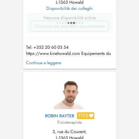
L-1363 Howald
Disponibilità dei colleghi
Nessuna disponibilità online
Chiamare per prendere appuntamento
Tel: +352 20 60 03 54
https://www.kinehowald.com Equipements du
cabinet: Equipments: -Ondes de choc -
Continua a leggere
Shockwaves -Renforcement isoinertiel
(DESMOTEC) -Isoinertial reinforcement
(DESMOTEC) -Proprioception didactique
(BLAZEPOD) -...
1795
ROBIN RAYTER
Fisioterapista
3, rue du Couvent,
L-1363 Howald