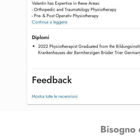
Valentin has Expertise in these Areas:
- Orthopedic and Traumatology Physiotherapy
- Pre- & Post Operativ Physiotherapy
- Functional Training Therapy
Continua a leggere
- Functional Flossing
- Zertified Back Coach - Zert. Rückenschullehrerlizenz
Diplomi
- Manuel Lymphatic Drainage
2022 Physiotherapist Graduated from the Bildungsinsti
- Kinesiology taping
Krankenhauses der Barmherzigen Brüder Trier German
Work Experience:
2023 - Present Date, Centre Kinésithérapie Bonnevoie
Feedback
2022 Krankenhaus der Barmherzigen Brüder, Trier (Prakti
Mostra tutte le recensioni
Bisogno 