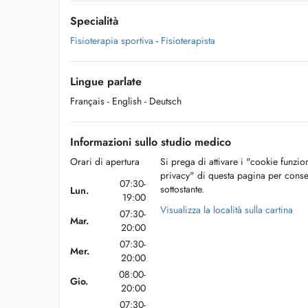
Specialità
Fisioterapia sportiva
-
Fisioterapista
Lingue parlate
Français
- English
- Deutsch
Informazioni sullo studio medico
Orari di apertura
Si prega di attivare i "cookie funzio
privacy" di questa pagina per conse
07:30-
sottostante.
Lun.
19:00
Visualizza la località sulla cartina
07:30-
Mar.
20:00
07:30-
Mer.
20:00
08:00-
Gio.
20:00
07:30-