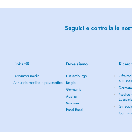
Seguici e controlla le nost
Link utili
Dove siamo
Ricerc
Laboratori medici
Lussemburgo
Oftalmol
a Lusse
Annuario medico e paramedico
Belgio
Dermato
Germania
Medico g
Austria
Lussem
Svizzera
Ginecol
Paesi Bassi
Continu