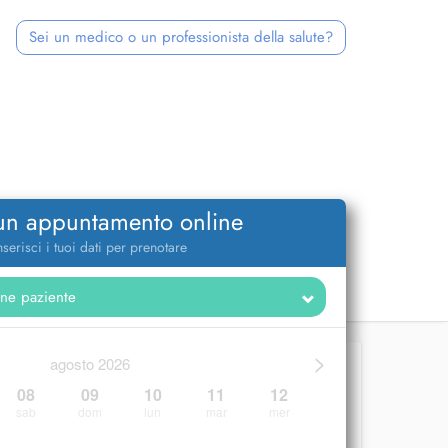
Sei un medico o un professionista della salute?
 un appuntamento online
nserisci i tuoi dati per prenotare
>
agosto 2026
08
09
10
11
12
sab
dom
lun
mar
mer