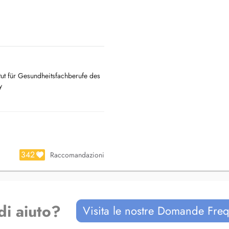
tut für Gesundheitsfachberufe des
y
kum)
342
Raccomandazioni
di aiuto?
Visita le nostre Domande Freq