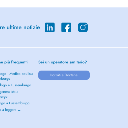
re ultime notizie
he più frequenti
Sei un operatore sanitario?
ogo - Medico oculista
Iscriviti a Doctena
mburgo
logo a Lussemburgo
eneralista a
burgo
ogo a Lussemburgo
a a leggere →