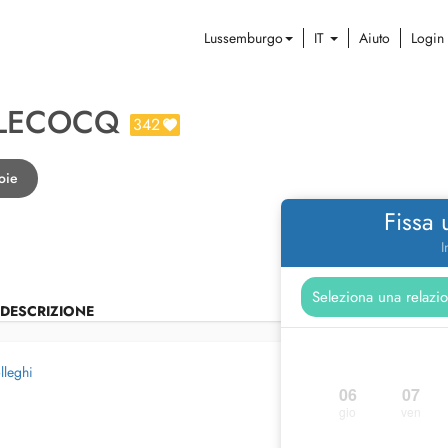
Lussemburgo
IT
Aiuto
Login
 LECOCQ
342
oie
Fissa
I
DESCRIZIONE
lleghi
06
07
gio
ven