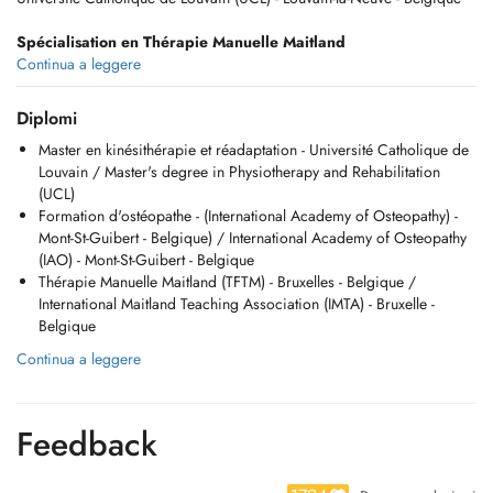
Spécialisation en Thérapie Manuelle Maitland
Specialization in Manual Therapy Maitland
Continua a leggere
International Maitland Teaching Association (IMTA) - Bruxelle - Belgique
Diplomi
Ostéopathie
Master en kinésithérapie et réadaptation - Université Catholique de
Osteopathy
Louvain / Master's degree in Physiotherapy and Rehabilitation
International Academy of Osteopathy (IAO) - Mont-St-Guibert - Belgique
(UCL)
Formation d'ostéopathe - (International Academy of Osteopathy) -
Dorn Therapy
Mont-St-Guibert - Belgique) / International Academy of Osteopathy
Terre Happy - Cean - France
(IAO) - Mont-St-Guibert - Belgique
Thérapie Manuelle Maitland (TFTM) - Bruxelles - Belgique /
Différents séminaires en kinésithérapie orthopédique
International Maitland Teaching Association (IMTA) - Bruxelle -
Different seminars in orthopedic physiotherapy
Belgique
Ondes de choc (
shockwaves
), ...
Continua a leggere
Maitre de stage en kinésithérapie orthopédique pour l'UNEX
University
Internship supervisor in physiotherapy for LUNEX University
Feedback
Luxembourg - Lux
Tel: +352 20 60 03 54