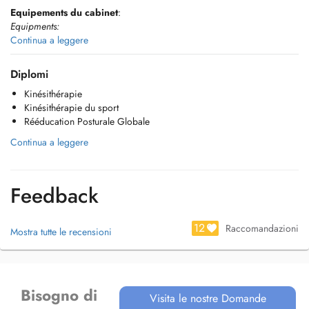
Equipements du cabinet
:
Equipments:
Continua a leggere
-Ondes de choc
-
Shockwaves
Diplomi
Kinésithérapie
-Renforcement isoinertiel (DESMOTEC)
Kinésithérapie du sport
-
Isoinertial reinforcement (DESMOTEC)
Rééducation Posturale Globale
-Proprioception didactique (BLAZEPOD)
Continua a leggere
-
Didactic proprioception (BLAZEPOD)
-Lymphodrainage
Feedback
-Electrothérapie
-
Electrotherapy
12
Raccomandazioni
Mostra tutte le recensioni
-Cryothérapie
-
Cryotherapy
-Fangothérapie
Bisogno di
Visita le nostre Domande