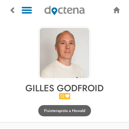
GILLES GODFROID
12
Fisioterapista a Howald