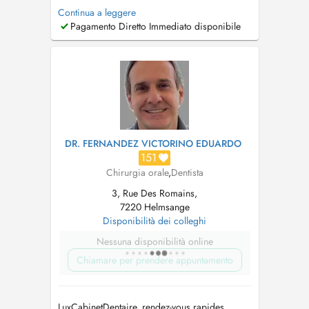
of Dental Experience, spanning 4 continents.
Continua a leggere
(Europe, Asia, Africa, America). Ancien
Pagamento Diretto Immediato disponibile
Praticien hospitalier. These en parodontologie-
Implantologie. Prothese sur implant et
implantologie depuis 2002. Contacter ...
DR. FERNANDEZ VICTORINO EDUARDO
151
Chirurgia orale
,
Dentista
3, Rue Des Romains,
7220 Helmsange
Disponibilità dei colleghi
Nessuna disponibilità online
Chiamare per prendere appuntamento
LuxCabinetDentaire, rendez-vous rapides