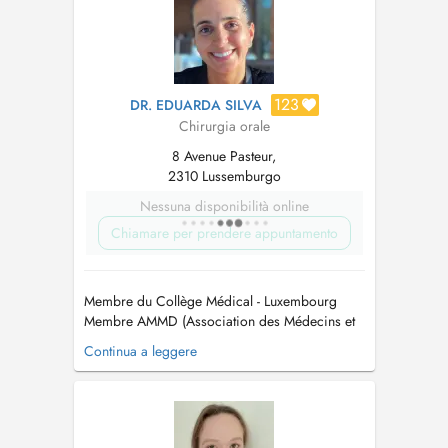
123
DR. EDUARDA SILVA
Chirurgia orale
8 Avenue Pasteur,
2310 Lussemburgo
Nessuna disponibilità online
Chiamare per prendere appuntamento
Membre du Collège Médical - Luxembourg
Membre AMMD (Association des Médecins et
Médecins Dentistes) - Luxembourg. Membre
Continua a leggere
CMD (Cercle des Médecins Dentistes) -
Luxembourg Membre OMD (Ordem dos
Médicos Dentistas) - Portugal Maitre en
Médicine Dentaire / Mestre em Medicina
Dentaria Maitre en Réhab...