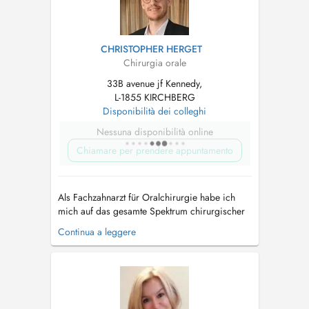
CHRISTOPHER HERGET
Chirurgia orale
33B avenue jf Kennedy,
L-1855 KIRCHBERG
Disponibilità dei colleghi
Nessuna disponibilità online
Chiamare per prendere appuntamento
Als Fachzahnarzt für Oralchirurgie habe ich
mich auf das gesamte Spektrum chirurgischer
Eingriffe im Mundbereich spezialisiert. Dazu
Continua a leggere
zählen insbesondere die Entfernung einfacher
und komplizierter Zähne, Implantationen,
Knochenaufbauten (Augmentationen) sowie
weitere anspruchsvolle oralchirurgische B...