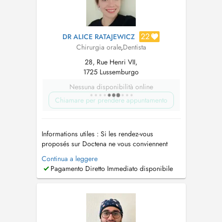
22
DR ALICE RATAJEWICZ
Chirurgia orale
,
Dentista
28, Rue Henri VII,
1725 Lussemburgo
Nessuna disponibilità online
Chiamare per prendere appuntamento
Informations utiles : Si les rendez-vous
proposés sur Doctena ne vous conviennent
pas, ou en cas d'urgence dentaire ou pour tout
Continua a leggere
autre renseignement, n'hésitez pas à nous
Pagamento Diretto Immediato disponibile
contacter au 26 26 24 22. Un stationnement est
disponible à proximité, au parking des Glacis.
L'accès est également possibl...