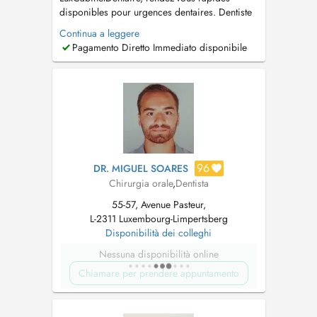
disponibles pour urgences dentaires. Dentiste
généraliste et praticien en chirurgie orale
Continua a leggere
proposant des soins dentaires complets :
Pagamento Diretto Immediato disponibile
prévention, dentisterie esthétique,
implantologie et réhabilitations prothétiques.
Langues parlées : Français, Anglais, Portu...
96
DR. MIGUEL SOARES
Chirurgia orale
,
Dentista
55-57, Avenue Pasteur,
L-2311 Luxembourg-Limpertsberg
Disponibilità dei colleghi
Nessuna disponibilità online
Chiamare per prendere appuntamento