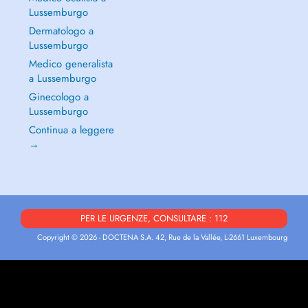
Lussemburgo
Dermatologo a
Lussemburgo
Medico generalista
a Lussemburgo
Ginecologo a
Lussemburgo
Continua a leggere
→
PER LE URGENZE, CONSULTARE : 112
Copyright © 2026 - DOCTENA S.A. 42, Rue de la Vallée, L-2661 Luxembourg