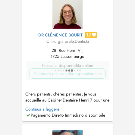
12
DR CLÉMENCE BOURIT
Chirurgia orale
,
Dentista
28, Rue Henri VII,
1725 Lussemburgo
Nessuna disponibilità online
Chiamare per prendere appuntamento
Chers patients, chères patientes, Je vous
accueille au Cabinet Dentaire Henri 7 pour une
prise en charge globale de votre santé bucco-
Continua a leggere
dentaire. Je réalise les spécialités suivantes: -
Pagamento Diretto Immediato disponibile
Parodontologie : bilans, traitements des
maladies des gencives, surfacages et
maintenances parodontales. - S...