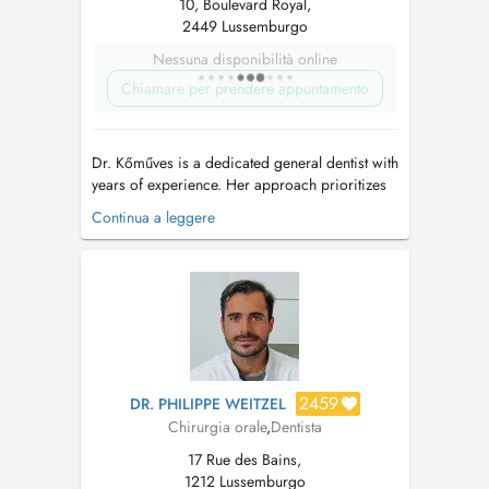
10, Boulevard Royal,
2449 Lussemburgo
Nessuna disponibilità online
Chiamare per prendere appuntamento
Dr. Kőműves is a dedicated general dentist with
years of experience. Her approach prioritizes
not only your comfort, but also your trust by
Continua a leggere
delivering superior dental care. With an
emphasis on prevention and preservation, she
offers comprehensive treatments tailored to
long-term oral health. Grad...
2459
DR. PHILIPPE WEITZEL
Chirurgia orale
,
Dentista
17 Rue des Bains,
1212 Lussemburgo