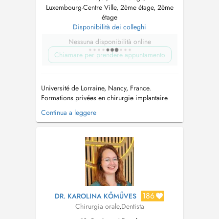
Luxembourg-Centre Ville, 2ème étage, 2ème
étage
Disponibilità dei colleghi
Nessuna disponibilità online
Chiamare per prendere appuntamento
Université de Lorraine, Nancy, France.
Formations privées en chirurgie implantaire
Certificat AFCN/FANC pour l utilisation et l
Continua a leggere
exploitation de cone beam CT - Université
catholique de Louvin & Ministère de la santé du
Grand Duché du Luxembourg => Nous ne
pratiquons que de la chirurgie. => ...
186
DR. KAROLINA KŐMŰVES
Chirurgia orale
,
Dentista