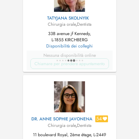
TATYJANA SKOLNYIK
Chirurgia orale
,
Dentista
33B avenue jf Kennedy,
L-1855 KIRCHBERG
Disponibilità dei colleghi
Nessuna disponibilità online
Chiamare per prendere appuntamento
54
DR. ANNE SOPHIE JAVONENA
Chirurgia orale
,
Dentista
11 boulevard Royal, 2ème étage, L-2449