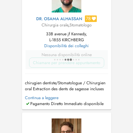
78
DR. OSAMA ALHASSAN
Chirurgia orale
,
Stomatologo
33B avenue jf Kennedy,
L-1855 KIRCHBERG
Disponibilità dei colleghi
Nessuna disponibilità online
Chiamare per prendere appuntamento
chirugien dentiste/Stomatologue / Chirurgien
oral Extraction des dents de sagesse incluses
Implantologie et greffes osseuses (Sinus lift)
Continua a leggere
Traitement des troubles de larticulation
Pagamento Diretto Immediato disponibile
temporo-mandibulaire (ATM) Pathologies
buccales Dégagement de la canine incluse
Prise en charge d...