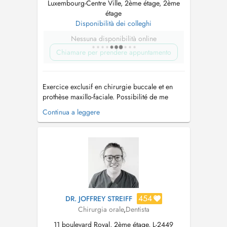
Luxembourg-Centre Ville, 2ème étage, 2ème
étage
Disponibilità dei colleghi
Nessuna disponibilità online
Chiamare per prendere appuntamento
Exercice exclusif en chirurgie buccale et en
prothèse maxillo-faciale. Possibilité de me
consulter au sein du cabinet de Chirurgie
Continua a leggere
Orale et Maxillo-Faciale du Dr Stéphanie Haas
situé au 28, Boulevard Grande-Duchesse
Charlotte à Luxembourg - (+352) 621 725 851 I
provide health services as an ex...
454
DR. JOFFREY STREIFF
Chirurgia orale
,
Dentista
11 boulevard Royal, 2ème étage, L-2449