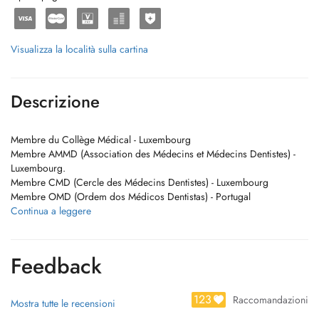
Visualizza la località sulla cartina
Descrizione
Membre du Collège Médical - Luxembourg
Membre AMMD (Association des Médecins et Médecins Dentistes) -
Luxembourg.
Membre CMD (Cercle des Médecins Dentistes) - Luxembourg
Membre OMD (Ordem dos Médicos Dentistas) - Portugal
Maitre en Médicine Dentaire / Mestre em Medicina Dentaria
Continua a leggere
Maitre en Réhabilitation Orale et Implantologie / Master em
Reabilitacao Oral e Implantologia
Post Gradue en Chirurgie Oral et Dents Inclus (sagesse) / Pos
Feedback
Graduada em Cirurgia Oral e Dentes Inclusos
Post Gradue en Parodontologie / Pos Graduada em Periodontologia
123
Raccomandazioni
Mostra tutte le recensioni