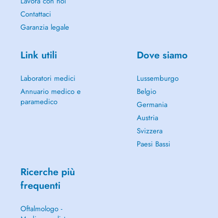
Lavora con noi
attention particulière et un haut niveau dexpertise. Mon objectif est de
Contattaci
vous offrir des soins de grande qualité dans un environnement où
Garanzia legale
vous vous sentez en confiance, rassuré et bien accompagné.
Link utili
Dove siamo
Laboratori medici
Lussemburgo
Annuario medico e
Belgio
paramedico
Germania
Austria
Svizzera
Paesi Bassi
Ricerche più
frequenti
Oftalmologo -