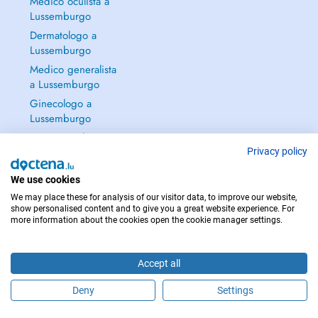
Medico oculista a
Lussemburgo
Dermatologo a
Lussemburgo
Medico generalista
a Lussemburgo
Ginecologo a
Lussemburgo
Continua a leggere
→
Privacy policy
We use cookies
We may place these for analysis of our visitor data, to improve our website,
show personalised content and to give you a great website experience. For
more information about the cookies open the cookie manager settings.
PER LE URGENZE, CONSULTARE : 112
Copyright © 2026 - DOCTENA S.A. 42, Rue de la Vallée, L-2661 Luxembourg
Accept all
Deny
Settings
Fissa un appuntamento online