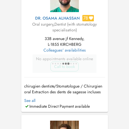
78
DR. OSAMA ALHASSAN
Oral surgery
,
Dentist (with stomatology
specialisation)
33B avenue jf Kennedy,
L-1855 KIRCHBERG
Colleagues' availabilities
No appointments available online
Call to book
chirugien dentiste/Stomatologue / Chirurgien
oral Extraction des dents de sagesse incluses
Implantologie et greffes osseuses (Sinus lift)
See all
Traitement des troubles de larticulation
Immediate Direct Payment available
temporo-mandibulaire (ATM) Pathologies
buccales Dégagement de la canine incluse
Prise en charge d...