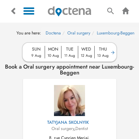
You are here:
Doctena
Oral surgery
Luxembourg-Beggen
SUN
MON
TUE
WED
THU
9 Aug
10 Aug
11 Aug
12 Aug
13 Aug
Book a Oral surgery appointment near Luxembourg-
Beggen
TATYJANA SKOLNYIK
Oral surgery
,
Dentist
8, rue Cyprien Merjai,