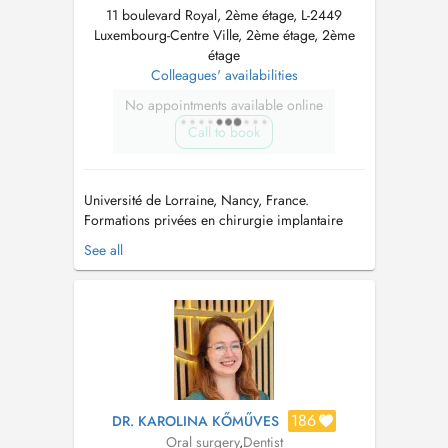
11 boulevard Royal, 2ème étage, L-2449
Luxembourg-Centre Ville, 2ème étage, 2ème
étage
Colleagues' availabilities
No appointments available online
Call to book
Université de Lorraine, Nancy, France.
Formations privées en chirurgie implantaire
Certificat AFCN/FANC pour l utilisation et l
See all
exploitation de cone beam CT - Université
catholique de Louvin & Ministère de la santé du
Grand Duché du Luxembourg => Nous ne
pratiquons que de la chirurgie. => ...
186
DR. KAROLINA KŐMŰVES
Oral surgery
,
Dentist