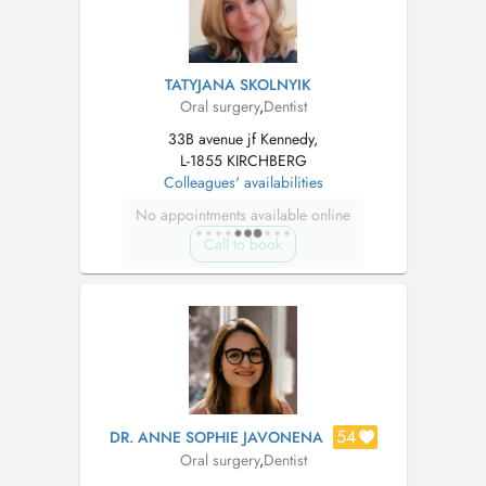
TATYJANA SKOLNYIK
Oral surgery
,
Dentist
33B avenue jf Kennedy,
L-1855 KIRCHBERG
Colleagues' availabilities
No appointments available online
Call to book
54
DR. ANNE SOPHIE JAVONENA
Oral surgery
,
Dentist