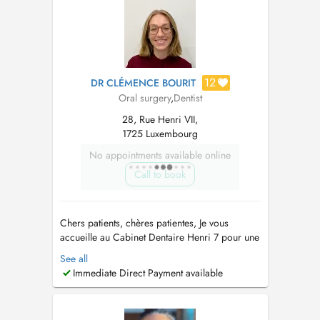
12
DR CLÉMENCE BOURIT
Oral surgery
,
Dentist
28, Rue Henri VII,
1725 Luxembourg
No appointments available online
Call to book
Chers patients, chères patientes, Je vous
accueille au Cabinet Dentaire Henri 7 pour une
prise en charge globale de votre santé bucco-
See all
dentaire. Je réalise les spécialités suivantes: -
Immediate Direct Payment available
Parodontologie : bilans, traitements des
maladies des gencives, surfacages et
maintenances parodontales. - S...