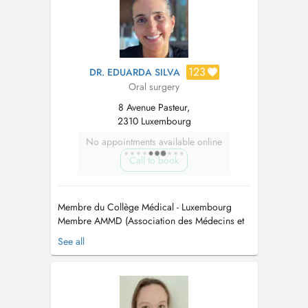
123
DR. EDUARDA SILVA
Oral surgery
8 Avenue Pasteur,
2310 Luxembourg
No appointments available online
Call to book
Membre du Collège Médical - Luxembourg
Membre AMMD (Association des Médecins et
Médecins Dentistes) - Luxembourg. Membre
See all
CMD (Cercle des Médecins Dentistes) -
Luxembourg Membre OMD (Ordem dos
Médicos Dentistas) - Portugal Maitre en
Médicine Dentaire / Mestre em Medicina
Dentaria Maitre en Réhab...