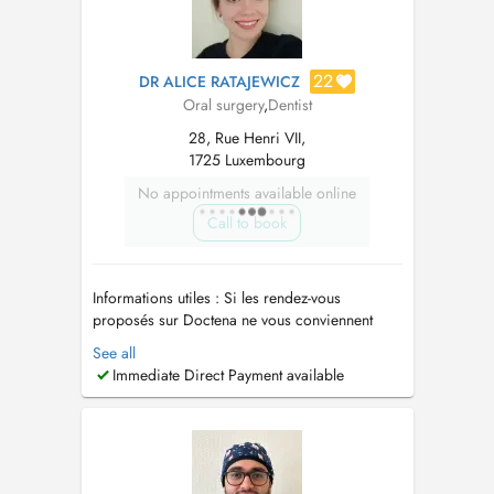
22
DR ALICE RATAJEWICZ
Oral surgery
,
Dentist
28, Rue Henri VII,
1725 Luxembourg
No appointments available online
Call to book
Informations utiles : Si les rendez-vous
proposés sur Doctena ne vous conviennent
pas, ou en cas d'urgence dentaire ou pour tout
See all
autre renseignement, n'hésitez pas à nous
Immediate Direct Payment available
contacter au 26 26 24 22. Un stationnement est
disponible à proximité, au parking des Glacis.
L'accès est également possibl...