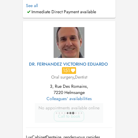
of Dental Experience, spanning 4 continents.
See all
(Europe, Asia, Africa, America). Ancien
Immediate Direct Payment available
Praticien hospitalier. These en parodontologie-
Implantologie. Prothese sur implant et
implantologie depuis 2002. Contacter ...
DR. FERNANDEZ VICTORINO EDUARDO
151
Oral surgery
,
Dentist
3, Rue Des Romains,
7220 Helmsange
Colleagues' availabilities
No appointments available online
Call to book
LuxCabinetDentaire, rendez-vous rapides