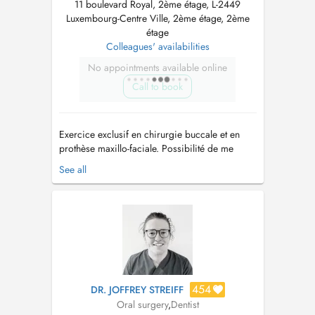
11 boulevard Royal, 2ème étage, L-2449
Luxembourg-Centre Ville, 2ème étage, 2ème
étage
Colleagues' availabilities
No appointments available online
Call to book
Exercice exclusif en chirurgie buccale et en
prothèse maxillo-faciale. Possibilité de me
consulter au sein du cabinet de Chirurgie
See all
Orale et Maxillo-Faciale du Dr Stéphanie Haas
situé au 28, Boulevard Grande-Duchesse
Charlotte à Luxembourg - (+352) 621 725 851 I
provide health services as an ex...
454
DR. JOFFREY STREIFF
Oral surgery
,
Dentist