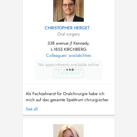
CHRISTOPHER HERGET
Oral surgery
33B avenue jf Kennedy,
L-1855 KIRCHBERG
Colleagues' availabilities
No appointments available online
Call to book
Als Fachzahnarzt für Oralchirurgie habe ich
mich auf das gesamte Spektrum chirurgischer
Eingriffe im Mundbereich spezialisiert. Dazu
See all
zählen insbesondere die Entfernung einfacher
und komplizierter Zähne, Implantationen,
Knochenaufbauten (Augmentationen) sowie
weitere anspruchsvolle oralchirurgische B...