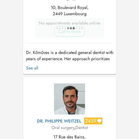
10, Boulevard Royal,
2449 Luxembourg
No appointments available online
Call to book
Dr. Kőműves is a dedicated general dentist with
years of experience. Her approach prioritizes
not only your comfort, but also your trust by
See all
delivering superior dental care. With an
emphasis on prevention and preservation, she
offers comprehensive treatments tailored to
long-term oral health. Grad...
2459
DR. PHILIPPE WEITZEL
Oral surgery
,
Dentist
17 Rue des Bains,