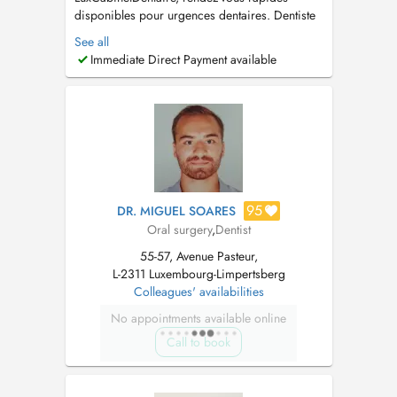
disponibles pour urgences dentaires. Dentiste
généraliste et praticien en chirurgie orale
See all
proposant des soins dentaires complets :
Immediate Direct Payment available
prévention, dentisterie esthétique,
implantologie et réhabilitations prothétiques.
Langues parlées : Français, Anglais, Portu...
95
DR. MIGUEL SOARES
Oral surgery
,
Dentist
55-57, Avenue Pasteur,
L-2311 Luxembourg-Limpertsberg
Colleagues' availabilities
No appointments available online
Call to book