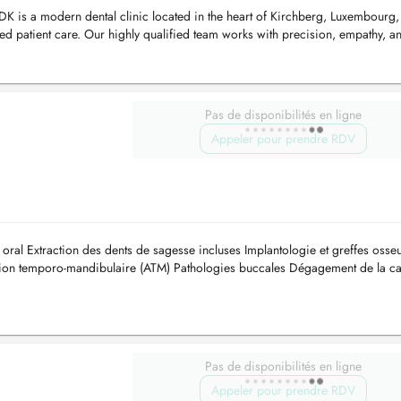
 is a modern dental clinic located in the heart of Kirchberg, Luxembourg,
d patient care. Our highly qualified team works with precision, empathy, an
Pas de disponibilités en ligne
Appeler pour prendre RDV
oral Extraction des dents de sagesse incluses Implantologie et greffes osse
culation temporo-mandibulaire (ATM) Pathologies buccales Dégagement de la c
Pas de disponibilités en ligne
Appeler pour prendre RDV