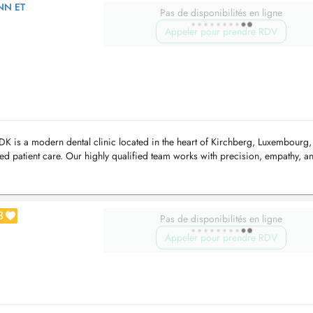
NN ET
Pas de disponibilités en ligne
Appeler pour prendre RDV
 is a modern dental clinic located in the heart of Kirchberg, Luxembourg,
d patient care. Our highly qualified team works with precision, empathy, an
3
Pas de disponibilités en ligne
Appeler pour prendre RDV