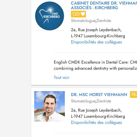
CABINET DENTAIRE DR. VIEHMA
ASSOCIÉS - KIRCHBERG
120
Stomatologue
,
Dentiste
2a, Rue Joseph Leydenbach,
L-1947 Luxembourg-Kirchberg
Disponibilités des collègues
English CMDK Excellence in Dental Care: CMDK
combining advanced dentistry with personalize
of-the-art technology. We provide a full ra...
Tout voir
18
DR. MSC HORST VIEHMANN
Stomatologue
,
Dentiste
2a, Rue Joseph Leydenbach,
L-1947 Luxembourg-Kirchberg
Disponibilités des collègues