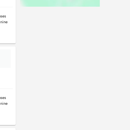
uses
anine
uses
anine