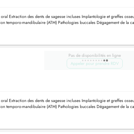
oral Extraction des dents de sagesse incluses Implantologie et greffes osse
culation temporo-mandibulaire (ATM) Pathologies buccales Dégagement de la c
Pas de disponibilités en ligne
Appeler pour prendre RDV
oral Extraction des dents de sagesse incluses Implantologie et greffes osse
culation temporo-mandibulaire (ATM) Pathologies buccales Dégagement de la c