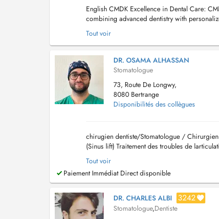
English CMDK Excellence in Dental Care: CMDK
combining advanced dentistry with personalize
of-the-art technology. We provide a full ran...
Tout voir
DR. OSAMA ALHASSAN
Stomatologue
73, Route De Longwy,
8080 Bertrange
Disponibilités des collègues
chirugien dentiste/Stomatologue / Chirurgien 
(Sinus lift) Traitement des troubles de larti
incluse Prise en charge d...
Tout voir
Paiement Immédiat Direct disponible
3242
DR. CHARLES ALBI
Stomatologue
,
Dentiste