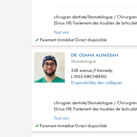
chirugien dentiste/Stomatologue / Chirurgien 
(Sinus lift) Traitement des troubles de larti
incluse Prise en charge d...
Tout voir
Paiement Immédiat Direct disponible
DR. OSAMA ALHASSAN
Stomatologue
33B avenue jf Kennedy,
L-1855 KIRCHBERG
Disponibilités des collègues
chirugien dentiste/Stomatologue / Chirurgien 
(Sinus lift) Traitement des troubles de larti
incluse Prise en charge d...
Tout voir
Paiement Immédiat Direct disponible