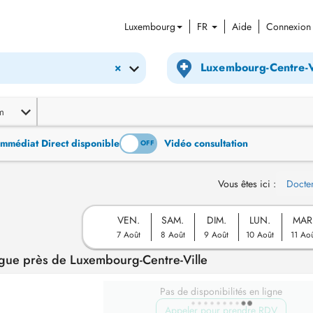
Luxembourg
FR
Aide
Connexion
×
m
Immédiat Direct disponible
Vidéo consultation
ON
OFF
Vous êtes ici :
Docte
VEN.
SAM.
DIM.
LUN.
MAR
7 Août
8 Août
9 Août
10 Août
11 Ao
gue près de Luxembourg-Centre-Ville
Pas de disponibilités en ligne
Appeler pour prendre RDV