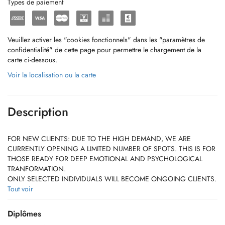
Types de paiement
Veuillez activer les "cookies fonctionnels" dans les "paramètres de
confidentialité" de cette page pour permettre le chargement de la
carte ci-dessous.
Voir la localisation ou la carte
Description
FOR NEW CLIENTS: DUE TO THE HIGH DEMAND, WE ARE
CURRENTLY OPENING A LIMITED NUMBER OF SPOTS. THIS IS FOR
THOSE READY FOR DEEP EMOTIONAL AND PSYCHOLOGICAL
TRANFORMATION.
ONLY SELECTED INDIVIDUALS WILL BECOME ONGOING CLIENTS.
AS A GENERAL RULE, WE NO LONGER ACCEPT NEW PATIENTS,
Tout voir
UNLESS YOU HAVE AN EXCELLENT RECOMMENDATION BY AN
ALREADY EXISTING PATIENT.
Diplômes