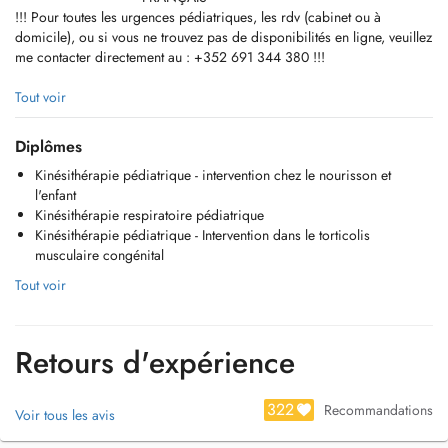
!!! Pour toutes les urgences pédiatriques, les rdv (cabinet ou à
domicile), ou si vous ne trouvez pas de disponibilités en ligne, veuillez
me contacter directement au : +352 691 344 380 !!!
Je suis une kinésithérapeute pédiatrique dévouée, passionnée par le
Tout voir
travail avec les enfants et les bébés. Avec une approche individuelle
pour chaque enfant, mon objectif est de comprendre comment chaque
Diplômes
pathologie affecte l'enfant dans sa vie quotidienne, en abordant un
Kinésithérapie pédiatrique - intervention chez le nourisson et
large éventail de défis neurodéveloppementaux, physiques et
l'enfant
sensoriels auxquels ils peuvent être confrontés. Voici comment je peux
Kinésithérapie respiratoire pédiatrique
aider :
Kinésithérapie pédiatrique - Intervention dans le torticolis
musculaire congénital
- Étapes du développement : J'aide les nourrissons à atteindre leurs
étapes du développement en évaluant et en guidant leur
Tout voir
développement moteur et sensoriel (retourner, position assise, marche
à 4 pattes, marche) je travaillerai avec eux et les accompagnerai tout
au long de leur développement.
Retours d'expérience
- Rééducation neurologique : Pour les enfants atteints de troubles
neurologiques tels que la paralysie cérébrale, l'autisme ou le syndrome
322
Recommandations
Voir tous les avis
de Down, il est important d'évaluer soigneusement non seulement les
facteurs d'interférence de leur environnement et d'eux-mêmes, mais