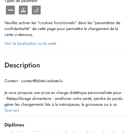
Types de paiement
Veuillez activer les "cookies fonctionnels" dans les "paramètres de
confidentialité" de cette page pour permettre le chargement de la
carte ci-dessous.
Voir la localisation ou la carte
Description
Contact :
contact@dieticiankate.lu
Je vous propose une prise en charge diététique personnalisée pour :
- Rééquilibrage alimentaire : améliorer votre santé, perdre du poids,
gérer les changements liés à la ménopause, la grossesse ou à un
nouveau mode de vie.
Tout voir
- Régimes adaptés à des pathologies : diabète de type 2 ou diabète
gestationnel, syndrome métabolique, , hypertension artérielle,
Diplômes
ostéoporose, allergies et intolérances alimentaires, maladies