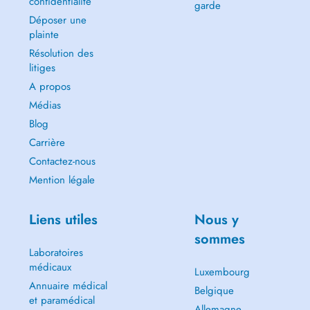
confidentialité
garde
-Adjusting your intake based on your individual requirements and
Déposer une
energy expenditure.
plainte
-Education on sports nutrition to make you independent in managing
your diet.
Résolution des
litiges
Note: Sports nutrition consultations are not reimbursed by the CNS.
A propos
Médias
Blog
Carrière
Contactez-nous
Mention légale
Liens utiles
Nous y
sommes
Laboratoires
médicaux
Luxembourg
Annuaire médical
Belgique
et paramédical
Allemagne