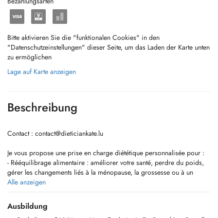
Bezahlungsarten
Bitte aktivieren Sie die "funktionalen Cookies" in den
"Datenschutzeinstellungen" dieser Seite, um das Laden der Karte unten
zu ermöglichen
Lage auf Karte anzeigen
Beschreibung
Contact :
contact@dieticiankate.lu
Je vous propose une prise en charge diététique personnalisée pour :
- Rééquilibrage alimentaire : améliorer votre santé, perdre du poids,
gérer les changements liés à la ménopause, la grossesse ou à un
nouveau mode de vie.
Alle anzeigen
- Régimes adaptés à des pathologies : diabète de type 2 ou diabète
gestationnel, syndrome métabolique, , hypertension artérielle,
Ausbildung
ostéoporose, allergies et intolérances alimentaires, maladies