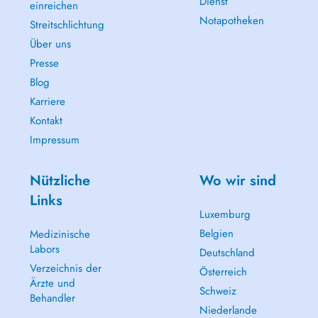
Dienst
einreichen
-Adjusting your intake based on your individual requirements and
Notapotheken
energy expenditure.
Streitschlichtung
-Education on sports nutrition to make you independent in managing
Über uns
your diet.
Presse
Note: Sports nutrition consultations are not reimbursed by the CNS.
Blog
Karriere
Kontakt
Impressum
Nützliche
Wo wir sind
Links
Luxemburg
Belgien
Medizinische
Labors
Deutschland
Verzeichnis der
Österreich
Ärzte und
Schweiz
Behandler
Niederlande