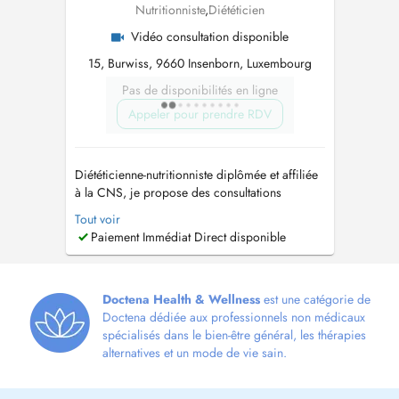
Nutritionniste
,
Diététicien
Vidéo consultation disponible
15, Burwiss, 9660 Insenborn, Luxembourg
Pas de disponibilités en ligne
Appeler pour prendre RDV
Diététicienne-nutritionniste diplômée et affiliée
à la CNS, je propose des consultations
nutritionnelles personnalisées à Luxembourg-
Tout voir
Ville, Ettelbruck et Insenborn, ainsi qu'en
Paiement Immédiat Direct disponible
téléconsultation pour le suivi. Forte de plus de
17 ans d'expérience, j'accompagne enfants de
tout âges, adolescents, adult...
Doctena Health & Wellness
est une catégorie de
Doctena dédiée aux professionnels non médicaux
spécialisés dans le bien-être général, les thérapies
alternatives et un mode de vie sain.