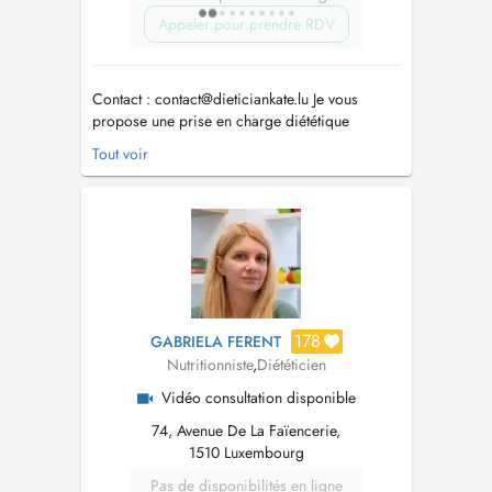
Appeler pour prendre RDV
Contact :
contact@dieticiankate.lu
Je vous
propose une prise en charge diététique
personnalisée pour : - Rééquilibrage
Tout voir
alimentaire : améliorer votre santé, perdre du
poids, gérer les changements liés à la
ménopause, la grossesse ou à un nouveau
mode de vie. - Régimes adaptés à des
pathologies :...
178
GABRIELA FERENT
Nutritionniste
,
Diététicien
Vidéo consultation disponible
74, Avenue De La Faïencerie,
1510 Luxembourg
Pas de disponibilités en ligne