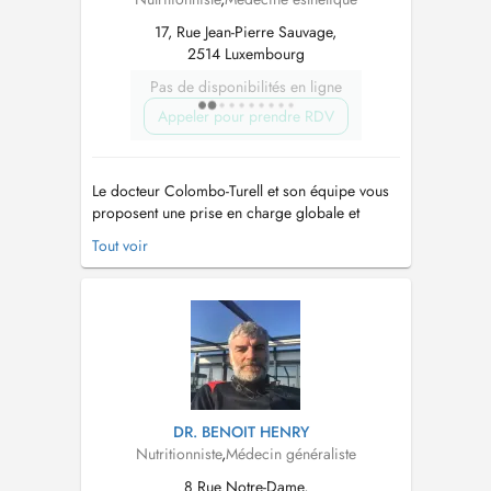
17, Rue Jean-Pierre Sauvage,
2514 Luxembourg
Pas de disponibilités en ligne
Appeler pour prendre RDV
Le docteur Colombo-Turell et son équipe vous
proposent une prise en charge globale et
personnalisée pour le visage et le corps, au
Tout voir
travers de traitements comme de matériel qui
ont prouvés leur efficacités et leur sureté
(hydrafacial, radiofréquence, lasers,
détatouage, cryolipolyse, injections, etc....
DR. BENOIT HENRY
Nutritionniste
,
Médecin généraliste
8 Rue Notre-Dame,