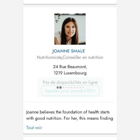
Université Harokopio d' Athènes, affiliée à la
CNS. On donne de conseilles concernant
lobésité et le patient bariatrique, l hypertension
artérielles, les maladies cardiovasculaires...
JOANNE SMALE
Nutritionniste
,
Conseiller en nutrition
24 Rue Beaumont,
1219 Luxembourg
Pas de disponibilités en ligne
Appeler pour prendre RDV
Joanne believes the foundation of health starts
with good nutrition. For her, this means finding
a sustainable balance between enjoying life
Tout voir
and giving your body what it genuinely needs
to thrive. As a Registered Nutritional Therapy