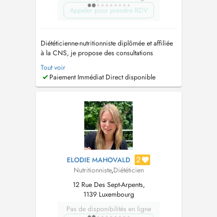
Appeler pour prendre RDV
Diététicienne-nutritionniste diplômée et affiliée
à la CNS, je propose des consultations
nutritionnelles personnalisées à Luxembourg-
Tout voir
Ville, Ettelbruck et Insenborn, ainsi qu'en
Paiement Immédiat Direct disponible
téléconsultation pour le suivi. Forte de plus de
17 ans d'expérience, j'accompagne enfants de
tout âges, adolescents, adult...
2
ELODIE MAHOVALD
Nutritionniste
,
Diététicien
12 Rue Des Sept-Arpents,
1139 Luxembourg
Pas de disponibilités en ligne