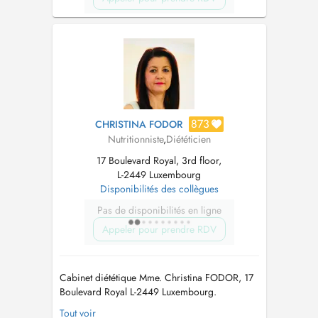
873
CHRISTINA FODOR
Nutritionniste
,
Diététicien
17 Boulevard Royal, 3rd floor,
L-2449 Luxembourg
Disponibilités des collègues
Pas de disponibilités en ligne
Appeler pour prendre RDV
Cabinet diététique Mme. Christina FODOR, 17
Boulevard Royal L-2449 Luxembourg.
Diplômée en Dététique et Nutrition à l'
Tout voir