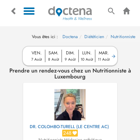
Vous êtes ici :
Doctena
Diététicien
Nutritionniste
VEN.
SAM.
DIM.
LUN.
MAR.
7 Août
8 Août
9 Août
10 Août
11 Août
Prendre un rendez-vous chez un Nutritionniste à
Luxembourg
DR. COLOMBO-TURELL (LE CENTRE AC)
248
Nutritionniste
,
Médecine esthétique