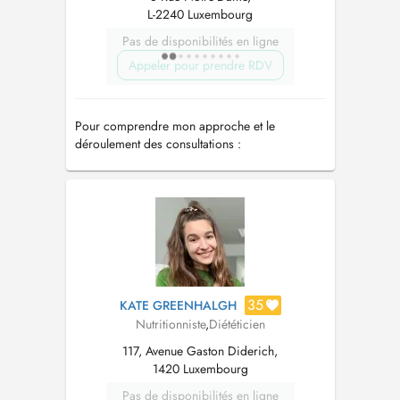
L-2240 Luxembourg
Pas de disponibilités en ligne
Appeler pour prendre RDV
Pour comprendre mon approche et le
déroulement des consultations :
https://docteurhenrynutrition.com/
35
KATE GREENHALGH
Nutritionniste
,
Diététicien
117, Avenue Gaston Diderich,
1420 Luxembourg
Pas de disponibilités en ligne