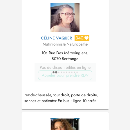
Practitioner using a functional medicine
approach, her goal is t...
340
CÉLINE VAQUER
Nutritionniste
,
Naturopathe
10a Rue Des Mérovingiens,
8070 Bertrange
Pas de disponibilités en ligne
Appeler pour prendre RDV
rez-de-chaussée, tout droit, porte de droite,
sonnez et patientez En bus : ligne 10 arrêt
"Strassen, Bourmicht"