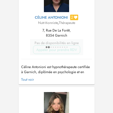
2
CÉLINE ANTONIONI
Nutritionniste
,
Thérapeute
7, Rue De La Forêt,
8354 Garnich
Pas de disponibilités en ligne
Appeler pour prendre RDV
Céline Antonioni est hypnothérapeute certifiée
à Garnich, diplômée en psychologie et en
coaching, spécialisée en psycho-traumatisme,
Tout voir
gestion du poids et neuro-atypie. Elle propose
un accompagnement personnalisé et
bienveillant, respectueux de la singularité de
chacun. Son approche intégrative ass...