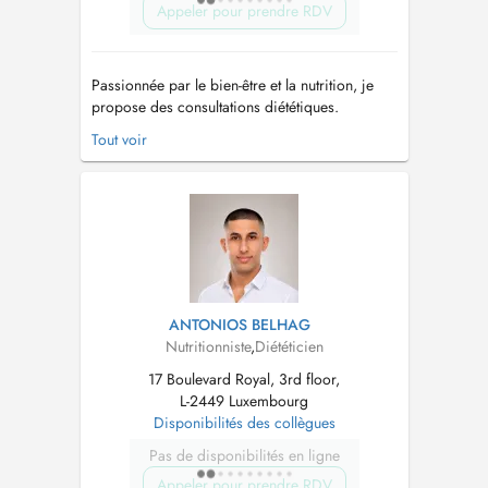
Appeler pour prendre RDV
Passionnée par le bien-être et la nutrition, je
propose des consultations diététiques.
Domaines dintervention : Perte ou prise de
Tout voir
poids Rééquilibrage alimentaire Troubles du
comportement alimentaire Alimentation
végétarienne ou végane Prise de masse,
performance sportive Prédiabète ou d...
ANTONIOS BELHAG
Nutritionniste
,
Diététicien
17 Boulevard Royal, 3rd floor,
L-2449 Luxembourg
Disponibilités des collègues
Pas de disponibilités en ligne
Appeler pour prendre RDV