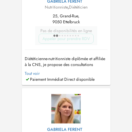
GABRIELA FERENT
Nutritionniste
,
Diététicien
25, Grand-Rue,
9050 Ettelbruck
Pas de disponibilités en ligne
Appeler pour prendre RDV
Diététicienne-nutritionniste diplômée et affiliée
à la CNS, je propose des consultations
nutritionnelles personnalisées à Luxembourg-
Tout voir
Ville, Ettelbruck et Insenborn, ainsi qu'en
Paiement Immédiat Direct disponible
téléconsultation pour le suivi. Forte de plus de
17 ans d'expérience, j'accompagne enfants de
tout âges, adolescents, adult...
GABRIELA FERENT