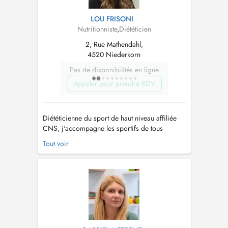
LOU FRISONI
Nutritionniste
,
Diététicien
2, Rue Mathendahl,
4520 Niederkorn
Pas de disponibilités en ligne
Appeler pour prendre RDV
Diététicienne du sport de haut niveau affiliée
CNS, j'accompagne les sportifs de tous
niveaux dans l'optimisation de leurs
Tout voir
performances, de leur récupération et de leur
composition corporelle grâce à une prise en
charge nutritionnelle personnalisée. Bien que
spécialisée dans la nutrition sportive...