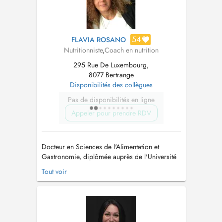
54
FLAVIA ROSANO
Nutritionniste
,
Coach en nutrition
295 Rue De Luxembourg,
8077 Bertrange
Disponibilités des collègues
Pas de disponibilités en ligne
Appeler pour prendre RDV
Docteur en Sciences de l'Alimentation et
Gastronomie, diplômée auprès de l'Université
San Raffaele Rome plus un master en Sciences
Tout voir
de la Nutrition Humaine Je mets mon expertise
au service de celles et ceux qui souhaitent
mieux comprendre ce qu'ils consomment. Je t
accompagne dans le choix des al...