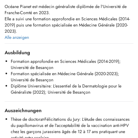
Océane Pianet est médecin généraliste diplômée de l'Université de
Franche-Comté en 2023.
Elle a suivi une formation approfondie en Sciences Médicales (2014-
2019) puis une formation spécialisée en Médecine Générale (2020-
2023).
Alle anzeigen
Consultations proposées
Ausbildung
-Consultation de médecine générale
Formation approfondie en Sciences Médicales (2014-2019);
Université de Besançon
-Consultation de pédiatrie à partir de la naissance, incluant le suivi et
Formation spécialisée en Médecine Générale (2020-2023);
les vaccinations
Université de Besançon
Diplôme Universitaire: L'essentiel de la Dermatologie pour le
-Consultation de gynécologie, réalisation de frottis cervico-vaginal
Généraliste (2022); Université de Besançon
pour le dépistage du cancer du col de l'utérus, prélèvements vaginal,
suivi et prise en charge de la ménopause, initiation et renouvellement
de contraception (pilule)
Auszeichnungen
Thèse de doctorat-Félicitations du Jury: L'étude des connaissances
du papillomavirus et de l'acceptabilité de la vaccination anti-HPV
chez les garçons jurassiens âgés de 12 à 17 ans pratiquant une
activité extra-scolaire