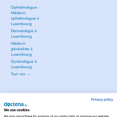
Ophtalmologue -
Médecin
ophtalmologue à
Luxembourg
Dermatologie à
Luxembourg
Médecin
généraliste à
Luxembourg
Gynécologue à
Luxembourg
Tout voir →
Privacy policy
POUR LES URGENCES, CONSULTEZ : 112
Copyright © 2026 - DOCTENA S.A. 42, Rue de la Vallée, L-2661 Luxembourg
We use cookies
We may place these for analysis of our visitor data, to improve our website,