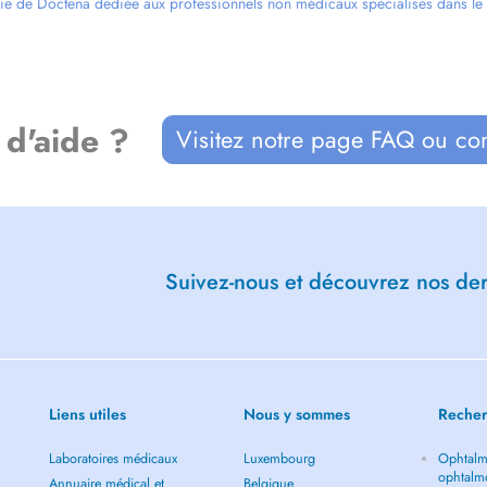
ie de Doctena dédiée aux professionnels non médicaux spécialisés dans le bi
nication
 d'aide ?
Visitez notre page FAQ ou co
s adaptés au jeune
Suivez-nous et découvrez nos dern
ioconférence.
ouhaitez une séance à domicile?
Liens utiles
Nous y sommes
Recher
m
ou +352 691961525
Laboratoires médicaux
Luxembourg
Ophtalm
ophtalm
Annuaire médical et
Belgique