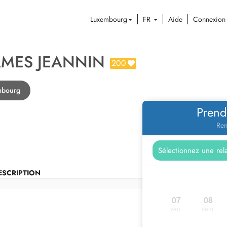
Luxembourg
FR
Aide
Connexion
JAMES JEANNIN
200
mbourg
Prend
Ren
ESCRIPTION
07
08
ven.
sam.