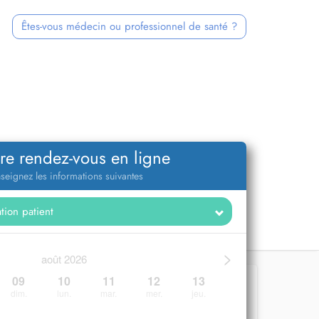
Êtes-vous médecin ou professionnel de santé ?
re rendez-vous en ligne
seignez les informations suivantes
>
août 2026
09
10
11
12
13
dim.
lun.
mar.
mer.
jeu.