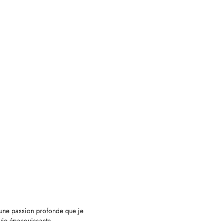
 une passion profonde que je
vie épanouissante.