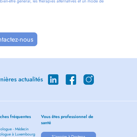
en-être général, les thérapies alternatives et un mode de
ntactez-nous
ières actualités
ches fréquentes
Vous êtes professionnel de
santé
ologue - Médecin
ologue à Luxembourg
S'inscrire à Doctena