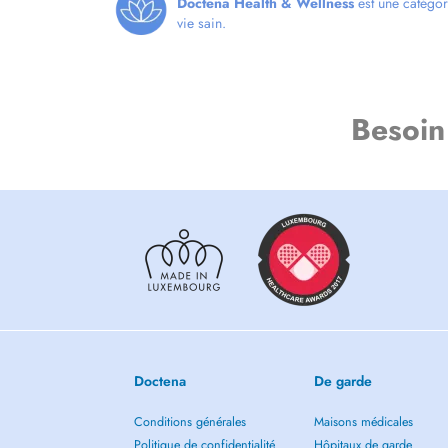
Doctena Health & Wellness
est une catégor
- Amélioration des relations interpersonnelles et sa commu
vie sain.
- Stratégies pour surmonter les obstacles
- Développement de la confiance en soi
- Mieux se connaître
Coaching Scolaire:
Besoin
- Connaître son profil d'apprentissage
- Mettre en place des stratégies d'apprentissages efficace
- Améliorer la confiance et l'estime de soi
- Savoir mettre en place des objectifs
- Mieux communiquer
Accompagnent parental:
- Diagnostic & traitement de l'épuisement parental
- Méthode Barkley : Guidante pour parents d'enfants TDAH
Je vous accueille avec plaisir dans mon cabinet ou par vis
Vous souhaitez participer à un atelier de groupe? Vous s
Doctena
De garde
Pas de problème! contactez moi
coach@laetitia-James.co
Conditions générales
Maisons médicales
www.laetitia-james.com
Politique de confidentialité
Hôpitaux de garde