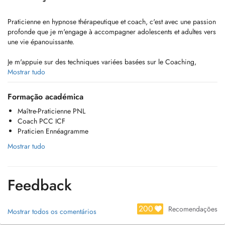
Praticienne en hypnose thérapeutique et coach, c'est avec une passion
profonde que je m'engage à accompagner adolescents et adultes vers
une vie épanouissante.
Je m'appuie sur des techniques variées basées sur le Coaching,
l'hypnose, la PNL (Programmation Neuro-Linguistique), l'EFT
Mostrar tudo
(Emotional Fredom Technique), la Psychologie Positive ou encore
l'Ennéagramme pour vous aider à identifier et à surmonter les défis
Formação académica
qui peuvent entraver votre bien-être.
Maître-Praticienne PNL
Coach PCC ICF
Diplômé par le "Training Institute for Psychology & Health" en
Praticien Ennéagramme
"Diagnostic et Traitement du Burnout Parental", j'accompagne les
parents et familles en séances individuelles ou en groupe.
Mostrar tudo
Je propose également un accompagnement spécifique aux adolescents
confrontés à des situations scolaires difficiles. Mieux se connaître,
Feedback
apprendre de nouvelles techniques d'apprentissages, maîtriser son
stress, valoriser ses compétences et augmenter ses ressources...
200
Recomendações
Mostrar todos os comentários
Domaines d'interventions générales:
- Gestion des émotions