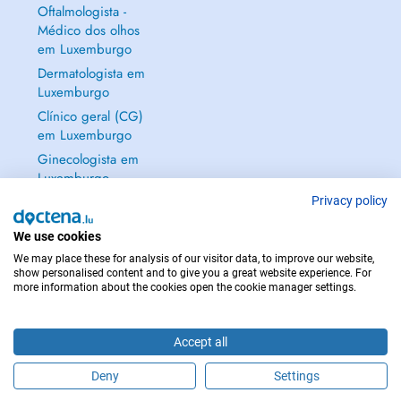
Oftalmologista -
Médico dos olhos
em Luxemburgo
Dermatologista em
Luxemburgo
Clínico geral (CG)
em Luxemburgo
Ginecologista em
Luxemburgo
Mostrar tudo →
Privacy policy
We use cookies
We may place these for analysis of our visitor data, to improve our website,
show personalised content and to give you a great website experience. For
more information about the cookies open the cookie manager settings.
EM CASO DE EMERGÊNCIA, CONTACTE : 112
Copyright © 2026 - DOCTENA S.A. 42, Rue de la Vallée, L-2661 Luxembourg
Accept all
Deny
Settings
Faça uma marcação online