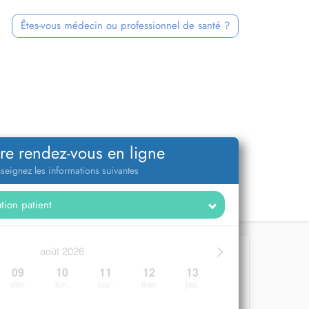
Êtes-vous médecin ou professionnel de santé ?
re rendez-vous en ligne
seignez les informations suivantes
>
août 2026
09
10
11
12
13
dim.
lun.
mar.
mer.
jeu.