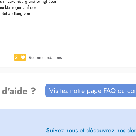
xis in Luxemburg und bringt über
unkte liegen auf der
er Behandlung von
die durch Probleme im
r Endodontologie
tische Zahnheilkunde für ein
ngen und eine persönliche
Angebot.
21
Recommandations
Dr. Arent Zähne, Kiefer und
Wohlbefinden. Dank enger
genen Dentallabor entstehen
 jedes einzelnen Patienten
 d'aide ?
Visitez notre page FAQ ou co
 fachliche Kompetenz mit
 die Wert auf Qualität, Erfahrung
Suivez-nous et découvrez nos dern