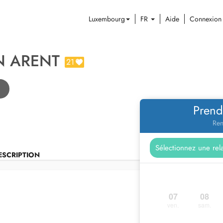
Luxembourg
FR
Aide
Connexion
N ARENT
21
Prend
Ren
ESCRIPTION
07
08
ven.
sam.