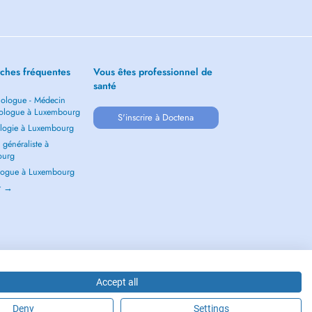
ches fréquentes
Vous êtes professionnel de
santé
ologue - Médecin
ologue à Luxembourg
S'inscrire à Doctena
logie à Luxembourg
généraliste à
ourg
ogue à Luxembourg
ir →
Accept all
Deny
Settings