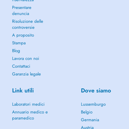
consultations for new patients are also part of his comprehensive care.
Presentare
denuncia
With a holistic approach, Dr. Arent always considers the connection
between teeth, jaw function, and overall well-being. Thanks to close
Risoluzione delle
collaboration with other medical specialists and his own dental
controversie
laboratory, he provides individual and precise treatments tailored to
A proposito
each patient.
Stampa
At his clinic in Luxembourg, Dr. Arent combines top-level expertise
Blog
with a warm, personal approach offering high-quality care for both
Lavora con noi
new and returning patients.
Contattaci
Garanzia legale
Dr. med. dent. Jürgen Arent Zänndokter & CMD-Spezialist zu
Link utili
Dove siamo
Lëtzebuerg
Den Dr. Jürgen Arent ass zanter Oktober 2021 Matbesëtzer vun enger
Laboratori medici
Lussemburgo
moderner Praxis zu Lëtzebuerg a bréngt méi wéi 25 Joer Erfarung an
Annuario medico e
Belgio
der Zännhëllef mat. Säin Haaptschwéierpunkt läit op der
paramedico
interdisziplinärer Zänndokterei an op der Behandlung vu
Germania
Craniomandibulären Dysfunktiounen (CMD) Problemer, déi duerch
Austria