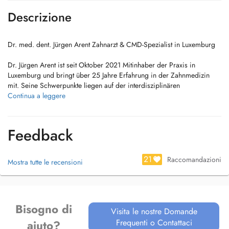
Descrizione
Dr. med. dent. Jürgen Arent Zahnarzt & CMD-Spezialist in Luxemburg
Dr. Jürgen Arent ist seit Oktober 2021 Mitinhaber der Praxis in
Luxemburg und bringt über 25 Jahre Erfahrung in der Zahnmedizin
mit. Seine Schwerpunkte liegen auf der interdisziplinären
Zahnheilkunde und insbesondere auf der Behandlung von
Continua a leggere
Craniomandibulären Dysfunktionen (CMD) Beschwerden, die durch
Probleme im Kiefergelenk und der Muskulatur entstehen können.
Feedback
Er bietet umfassende zahnärztliche Leistungen an, darunter
Endodontologie (Wurzelbehandlungen), Zahnersatz & Prothetik, sowie
ästhetische Zahnheilkunde für ein gesundes und schönes Lächeln.
21
Raccomandazioni
Mostra tutte le recensioni
Auch Zahnreinigung, Füllungen und eine persönliche Beratung beim
Ersttermin gehören selbstverständlich zum Angebot.
Durch seinen ganzheitlichen Behandlungsansatz betrachtet Dr. Arent
Bisogno di
Zähne, Kiefer und Muskulatur stets im Zusammenhang mit dem
Visita le nostre Domande
allgemeinen Wohlbefinden. Dank enger Zusammenarbeit mit anderen
Frequenti o Contattaci
aiuto?
Fachrichtungen und einem eigenen Dentallabor entstehen individuelle